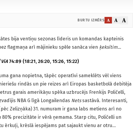
A
A
A
BURTU IZMĒRS
tātes bija ventiņu sezonas līderis un komandas kapteinis
 bez flagmaņa arī mājinieku spēle sanāca vien
ķeksītim…
/
ViA
74:89 (18:21, 26:20, 15:26, 15:22)
auma gana nopietna, tāpēc operatīvi sameklēts vēl viens
lmieriešu rindās un pie reizes arī Eiropas basketbolā debitēja
trus garais amerikāņu spēka uzbrucējs Frenkijs Poličelli,
izvadījis NBA G līgā Longailendas
Nets
sastāvā. Interesanti,
ēc Zelizņāka) 31. numuram ir gana labs metiens arī no
80% precizitāte ir vērā ņemama. Starp citu, Poličelli un
u ērkuļi, krēslā iespējams pat sajaukt vienu ar otru…