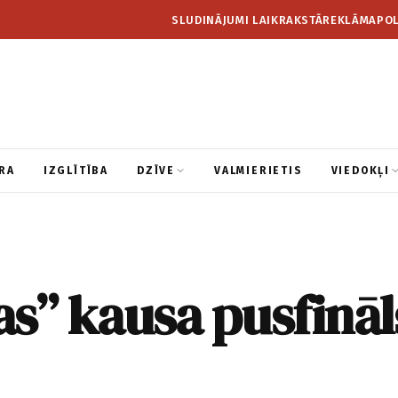
SLUDINĀJUMI LAIKRAKSTĀ
REKLĀMA
POL
RA
IZGLĪTĪBA
DZĪVE
VALMIERIETIS
VIEDOKĻI
s” kausa pusfināl