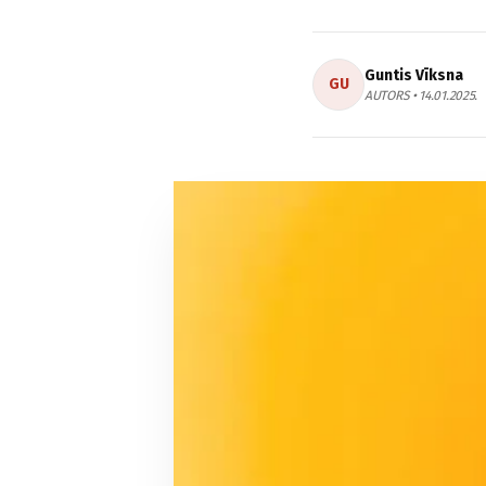
Guntis Vīksna
GU
AUTORS • 14.01.2025.