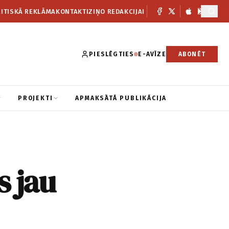
ITISKĀ REKLĀMA
KONTAKTI
ZIŅO REDAKCIJAI
PIESLĒGTIES
E-AVĪZE
ABONĒT
PROJEKTI
APMAKSĀTĀ PUBLIKĀCIJA
s jau