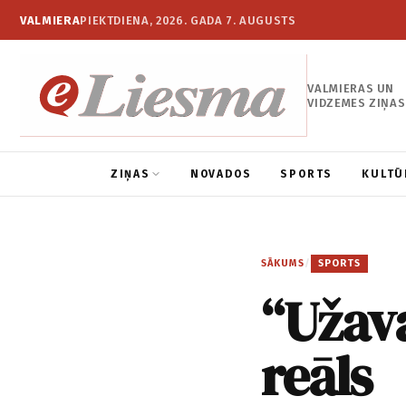
VALMIERA
PIEKTDIENA, 2026. GADA 7. AUGUSTS
VALMIERAS UN
VIDZEMES ZIŅAS
ZIŅAS
NOVADOS
SPORTS
KULTŪ
SĀKUMS
/
SPORTS
“Užava
reāls