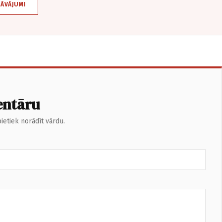
DĀVĀJUMI
entāru
ietiek norādīt vārdu.