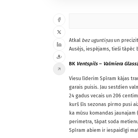
Atkal
bez uguntiņas
un precizi
Ausējs, iespējams, tieši tāpēc
BK
Ventspils
–
Valmiera Glass
Viesu līderim Spīram kājas tr
garais puisis. Jau sestdien va
24 gadus vecais un 206 centime
kurš šīs sezonas pirmo pusi a
ka mūsu komandas jaunajam (p
perimetra, tāpat soda metienu 
Spīram abiem ir iespaidīgi mat