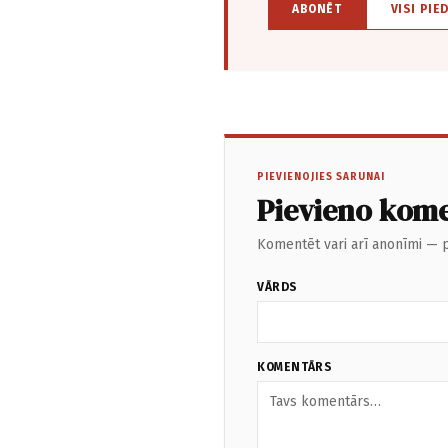
ABONĒT
VISI PIE
PIEVIENOJIES SARUNAI
Pievieno kom
Komentēt vari arī anonīmi — p
VĀRDS
KOMENTĀRS