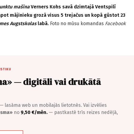
unktu mašīna
Verners Kohs savā dzimtajā Ventspilī
rāpot mājinieku grozā visus 5 trejačus un kopā gūstot 23
mes Augstskolas
labā.
Foto no mūsu komandas
Facebook
ISTIKU
a» — digitāli vai drukātā
— lasāma web un mobilajās lietotnēs. Vai izvēlies
iesma»
no
9,50 €/mēn.
— pastkastē trīs reizes nedēļā,