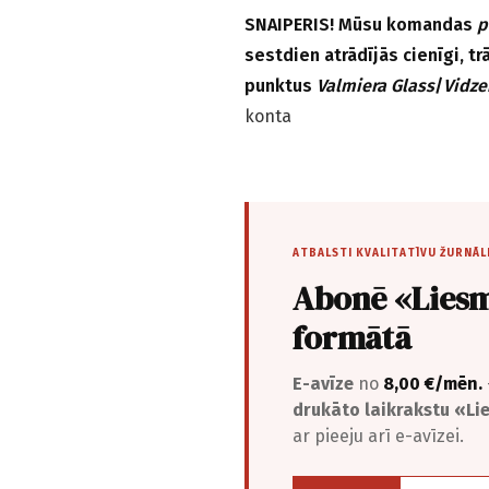
SNAIPERIS! Mūsu komandas
p
sestdien atrādījās cienīgi, t
punktus
Valmiera Glass
/
Vidze
konta
ATBALSTI KVALITATĪVU ŽURNĀL
Abonē «Liesm
formātā
E-avīze
no
8,00 €/mēn.
drukāto laikrakstu «L
ar pieeju arī e-avīzei.