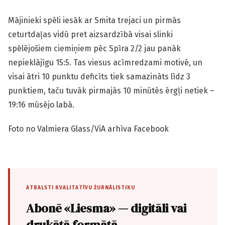
Mājinieki spēli iesāk ar Smita trejaci un pirmās
ceturtdaļas vidū pret aizsardzībā visai slinki
spēlējošiem ciemiņiem pēc Spīra 2/2 jau panāk
nepieklājīgu 15:5. Tas viesus acīmredzami motivē, un
visai ātri 10 punktu deficīts tiek samazināts līdz 3
punktiem, taču tuvāk pirmajās 10 minūtēs ērgļi netiek –
19:16 mūsējo labā.
Foto no Valmiera Glass/ViA arhīva Facebook
ATBALSTI KVALITATĪVU ŽURNĀLISTIKU
Abonē «Liesma» — digitāli vai
drukātā formātā