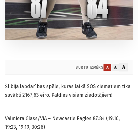
A
A
A
BURTU IZMĒRS
Šī bija labdarības spēle, kuras laikā SOS ciematiem tika
savākti 2167,63 eiro. Paldies visiem ziedotājiem!
Valmiera Glass/ViA – Newcastle Eagles 87:84 (19:16,
19:23, 19:19, 30:26)