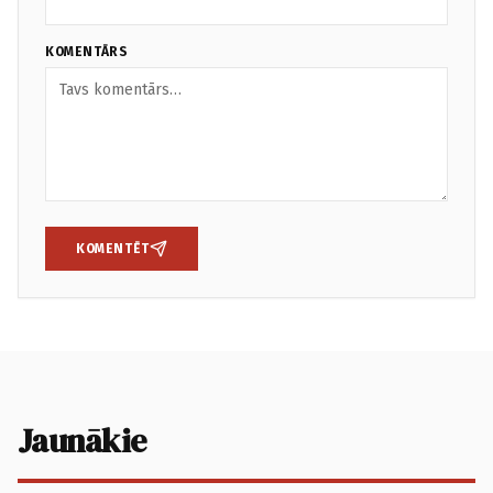
KOMENTĀRS
KOMENTĒT
Jaunākie