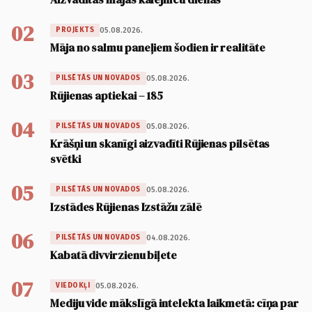
02
05.08.2026.
PROJEKTS
Māja no salmu paneļiem šodien ir realitāte
03
05.08.2026.
PILSĒTĀS UN NOVADOS
Rūjienas aptiekai – 185
04
05.08.2026.
PILSĒTĀS UN NOVADOS
Krāšņi un skanīgi aizvadīti Rūjienas pilsētas
svētki
05
05.08.2026.
PILSĒTĀS UN NOVADOS
Izstādes Rūjienas Izstāžu zālē
06
04.08.2026.
PILSĒTĀS UN NOVADOS
Kabatā divvirzienu biļete
07
05.08.2026.
VIEDOKĻI
Mediju vide mākslīgā intelekta laikmetā: cīņa par