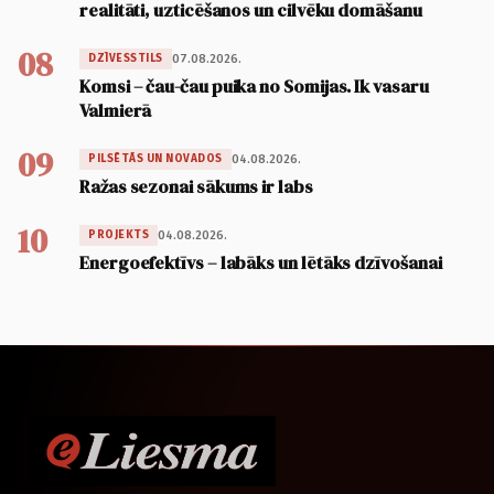
realitāti, uzticēšanos un cilvēku domāšanu
08
07.08.2026.
DZĪVESSTILS
Komsi – čau-čau puika no Somijas. Ik vasaru
Valmierā
09
04.08.2026.
PILSĒTĀS UN NOVADOS
Ražas sezonai sākums ir labs
10
04.08.2026.
PROJEKTS
Energoefektīvs – labāks un lētāks dzīvošanai