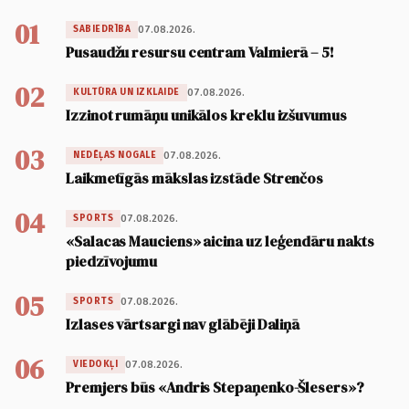
01
07.08.2026.
SABIEDRĪBA
Pusaudžu resursu centram Valmierā – 5!
02
07.08.2026.
KULTŪRA UN IZKLAIDE
Izzinot rumāņu unikālos kreklu izšuvumus
03
07.08.2026.
NEDĒĻAS NOGALE
Laikmetīgās mākslas izstāde Strenčos
04
07.08.2026.
SPORTS
«Salacas Mauciens» aicina uz leģendāru nakts
piedzīvojumu
05
07.08.2026.
SPORTS
Izlases vārtsargi nav glābēji Daliņā
06
07.08.2026.
VIEDOKĻI
Premjers būs «Andris Stepaņenko-Šlesers»?