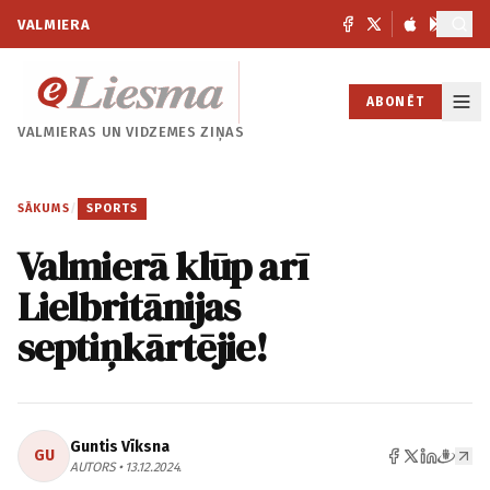
VALMIERA
ABONĒT
VALMIERAS UN
VIDZEMES ZIŅAS
SĀKUMS
/
SPORTS
Valmierā klūp arī
Lielbritānijas
septiņkārtējie!
Guntis Vīksna
GU
AUTORS • 13.12.2024.