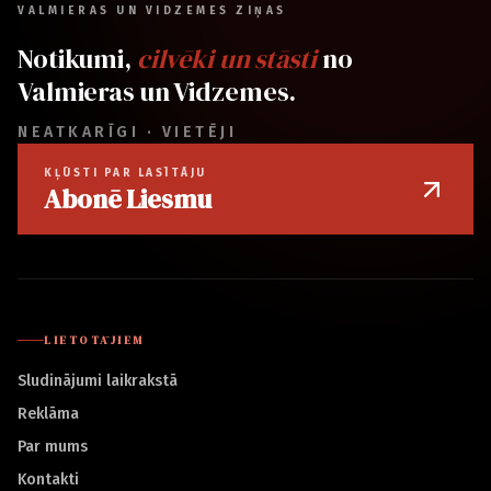
VALMIERAS UN VIDZEMES ZIŅAS
Notikumi,
cilvēki un stāsti
no
Valmieras un Vidzemes.
NEATKARĪGI · VIETĒJI
KĻŪSTI PAR LASĪTĀJU
Abonē Liesmu
LIETOTĀJIEM
Sludinājumi laikrakstā
Reklāma
Par mums
Kontakti