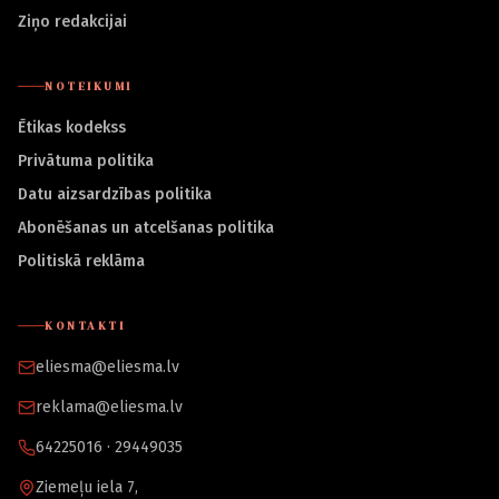
Ziņo redakcijai
NOTEIKUMI
Ētikas kodekss
Privātuma politika
Datu aizsardzības politika
Abonēšanas un atcelšanas politika
Politiskā reklāma
KONTAKTI
eliesma@eliesma.lv
reklama@eliesma.lv
64225016 · 29449035
Ziemeļu iela 7,