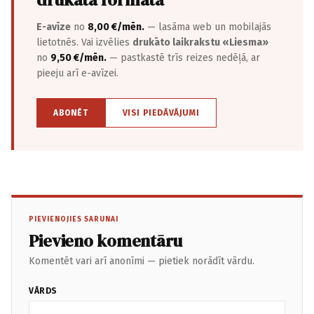
E-avīze
no
8,00 €/mēn.
— lasāma web un mobilajās
lietotnēs. Vai izvēlies
drukāto laikrakstu «Liesma»
no
9,50 €/mēn.
— pastkastē trīs reizes nedēļā, ar
pieeju arī e-avīzei.
ABONĒT
VISI PIEDĀVĀJUMI
PIEVIENOJIES SARUNAI
Pievieno komentāru
Komentēt vari arī anonīmi — pietiek norādīt vārdu.
VĀRDS