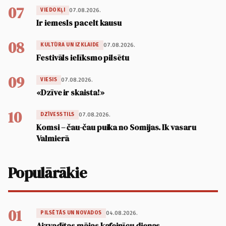
07
07.08.2026.
VIEDOKĻI
Ir iemesls pacelt kausu
08
07.08.2026.
KULTŪRA UN IZKLAIDE
Festivāls ielīksmo pilsētu
09
07.08.2026.
VIESIS
«Dzīve ir skaista!»
10
07.08.2026.
DZĪVESSTILS
Komsi – čau-čau puika no Somijas. Ik vasaru
Valmierā
Populārākie
01
04.08.2026.
PILSĒTĀS UN NOVADOS
Aizvadītas mājas kafejnīcu dienas