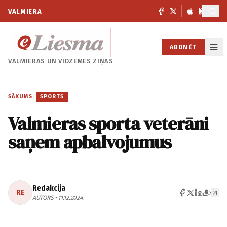
VALMIERA
ABONĒT
VALMIERAS UN
VIDZEMES ZIŅAS
SĀKUMS
/
SPORTS
Valmieras sporta veterāni
saņem apbalvojumus
Redakcija
RE
AUTORS • 11.12.2024.