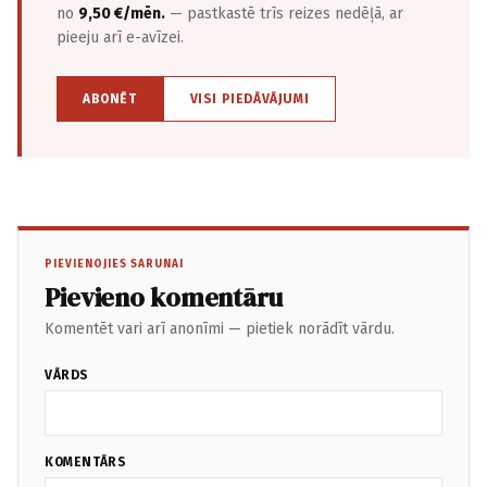
no
9,50 €/mēn.
— pastkastē trīs reizes nedēļā, ar
pieeju arī e-avīzei.
ABONĒT
VISI PIEDĀVĀJUMI
PIEVIENOJIES SARUNAI
Pievieno komentāru
Komentēt vari arī anonīmi — pietiek norādīt vārdu.
VĀRDS
KOMENTĀRS