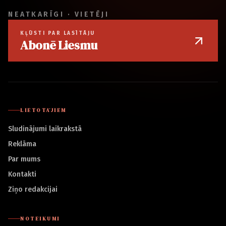
NEATKARĪGI · VIETĒJI
KĻŪSTI PAR LASĪTĀJU
Abonē Liesmu
LIETOTĀJIEM
Sludinājumi laikrakstā
Reklāma
Par mums
Kontakti
Ziņo redakcijai
NOTEIKUMI