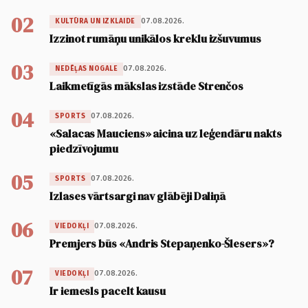
02
07.08.2026.
KULTŪRA UN IZKLAIDE
Izzinot rumāņu unikālos kreklu izšuvumus
03
07.08.2026.
NEDĒĻAS NOGALE
Laikmetīgās mākslas izstāde Strenčos
04
07.08.2026.
SPORTS
«Salacas Mauciens» aicina uz leģendāru nakts
piedzīvojumu
05
07.08.2026.
SPORTS
Izlases vārtsargi nav glābēji Daliņā
06
07.08.2026.
VIEDOKĻI
Premjers būs «Andris Stepaņenko-Šlesers»?
07
07.08.2026.
VIEDOKĻI
Ir iemesls pacelt kausu