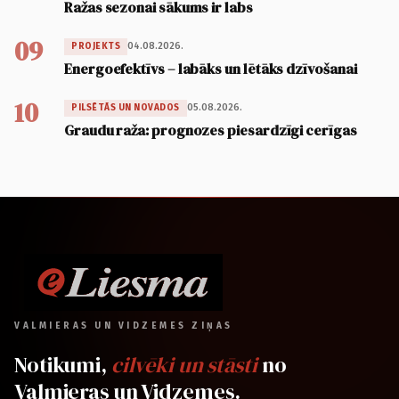
Ražas sezonai sākums ir labs
09
04.08.2026.
PROJEKTS
Energoefektīvs – labāks un lētāks dzīvošanai
10
05.08.2026.
PILSĒTĀS UN NOVADOS
Graudu raža: prognozes piesardzīgi cerīgas
VALMIERAS UN VIDZEMES ZIŅAS
Notikumi,
cilvēki un stāsti
no
Valmieras un Vidzemes.