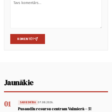
KOMENTĒT
Jaunākie
01
07.08.2026.
SABIEDRĪBA
Pusaudžu resursu centram Valmierā – 5!