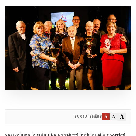
A
A
A
BURTU IZMĒRS
Sarīkojuma ievadā tika apbalvoti individuālie sportisti