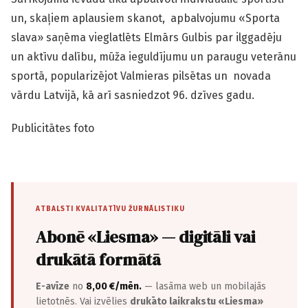
un, skaļiem aplausiem skanot, apbalvojumu «Sporta
slava» saņēma vieglatlēts Elmārs Gulbis par ilg­gadēju
un aktīvu dalību, mūža ieguldījumu un paraugu veterānu
sportā, popularizējot Valmieras pilsētas un novada
vārdu Latvijā, kā arī sasniedzot 96. dzīves gadu.
Publicitātes foto
ATBALSTI KVALITATĪVU ŽURNĀLISTIKU
Abonē «Liesma» — digitāli vai
drukātā formātā
E-avīze
no
8,00 €/mēn.
— lasāma web un mobilajās
lietotnēs. Vai izvēlies
drukāto laikrakstu «Liesma»