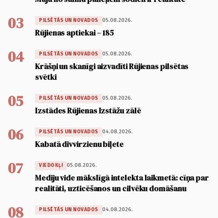
03
05.08.2026.
PILSĒTĀS UN NOVADOS
Rūjienas aptiekai – 185
04
05.08.2026.
PILSĒTĀS UN NOVADOS
Krāšņi un skanīgi aizvadīti Rūjienas pilsētas
svētki
05
05.08.2026.
PILSĒTĀS UN NOVADOS
Izstādes Rūjienas Izstāžu zālē
06
04.08.2026.
PILSĒTĀS UN NOVADOS
Kabatā divvirzienu biļete
07
05.08.2026.
VIEDOKĻI
Mediju vide mākslīgā intelekta laikmetā: cīņa par
realitāti, uzticēšanos un cilvēku domāšanu
08
04.08.2026.
PILSĒTĀS UN NOVADOS