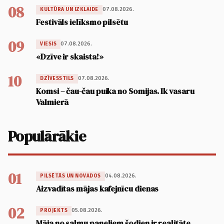
08
07.08.2026.
KULTŪRA UN IZKLAIDE
Festivāls ielīksmo pilsētu
09
07.08.2026.
VIESIS
«Dzīve ir skaista!»
10
07.08.2026.
DZĪVESSTILS
Komsi – čau-čau puika no Somijas. Ik vasaru
Valmierā
Populārākie
01
04.08.2026.
PILSĒTĀS UN NOVADOS
Aizvadītas mājas kafejnīcu dienas
02
05.08.2026.
PROJEKTS
Māja no salmu paneļiem šodien ir realitāte