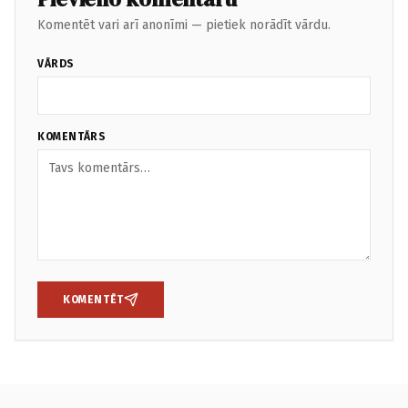
Komentēt vari arī anonīmi — pietiek norādīt vārdu.
VĀRDS
KOMENTĀRS
KOMENTĒT