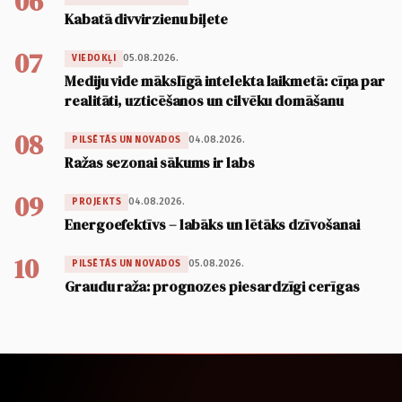
06
Kabatā divvirzienu biļete
07
05.08.2026.
VIEDOKĻI
Mediju vide mākslīgā intelekta laikmetā: cīņa par
realitāti, uzticēšanos un cilvēku domāšanu
08
04.08.2026.
PILSĒTĀS UN NOVADOS
Ražas sezonai sākums ir labs
09
04.08.2026.
PROJEKTS
Energoefektīvs – labāks un lētāks dzīvošanai
10
05.08.2026.
PILSĒTĀS UN NOVADOS
Graudu raža: prognozes piesardzīgi cerīgas