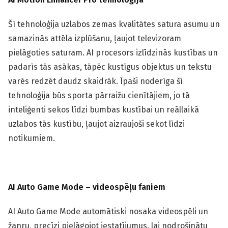
Šī tehnoloģija uzlabos zemas kvalitātes satura asumu un
samazinās attēla izplūšanu, ļaujot televizoram
pielāgoties saturam. AI procesors izlīdzinās kustības un
padarīs tās asākas, tāpēc kustīgus objektus un tekstu
varēs redzēt daudz skaidrāk. Īpaši noderīga šī
tehnoloģija būs sporta pārraižu cienītājiem, jo tā
inteliģenti sekos līdzi bumbas kustībai un reāllaikā
uzlabos tās kustību, ļaujot aizraujoši sekot līdzi
notikumiem.
AI Auto Game Mode – videospēļu faniem
AI Auto Game Mode automātiski nosaka videospēli un
žanru, precīzi pielāgojot iestatījumus, lai nodrošinātu