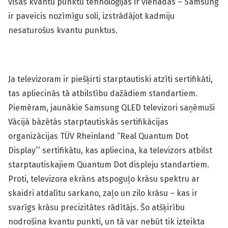
visas kvantu punktu tehnoloģijas ir vienādas – Samsung
ir paveicis nozīmīgu soli, izstrādājot kadmiju
nesaturošus kvantu punktus.
Ja televizoram ir piešķirti starptautiski atzīti sertifikāti,
tas apliecinās tā atbilstību dažādiem standartiem.
Piemēram, jaunākie Samsung QLED televizori saņēmuši
Vācijā bāzētās starptautiskās sertifikācijas
organizācijas TÜV Rheinland “Real Quantum Dot
Display’” sertifikātu, kas apliecina, ka televizors atbilst
starptautiskajiem Quantum Dot displeju standartiem.
Proti, televizora ekrāns atspoguļo krāsu spektru ar
skaidri atdalītu sarkano, zaļo un zilo krāsu – kas ir
svarīgs krāsu precizitātes rādītājs. Šo atšķirību
nodrošina kvantu punkti, un tā var nebūt tik izteikta