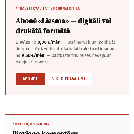
ATBALSTI KVALITATĪVU ŽURNĀLISTIKU
Abonē «Liesma» — digitāli vai
drukātā formātā
E-avīze
no
8,00 €/mēn.
— lasāma web un mobilajās
lietotnēs. Vai izvēlies
drukāto laikrakstu «Liesma»
no
9,50 €/mēn.
— pastkastē trīs reizes nedēļā, ar
pieeju arī e-avīzei.
ABONĒT
VISI PIEDĀVĀJUMI
PIEVIENOJIES SARUNAI
Pievieno komentāru