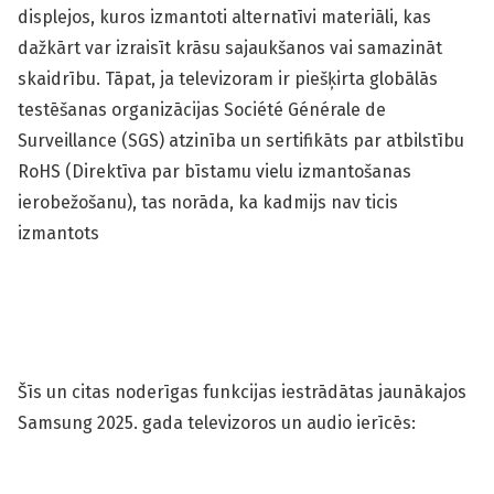
displejos, kuros izmantoti alternatīvi materiāli, kas
dažkārt var izraisīt krāsu sajaukšanos vai samazināt
skaidrību. Tāpat, ja televizoram ir piešķirta globālās
testēšanas organizācijas Société Générale de
Surveillance (SGS) atzinība un sertifikāts par atbilstību
RoHS (Direktīva par bīstamu vielu izmantošanas
ierobežošanu), tas norāda, ka kadmijs nav ticis
izmantots
Šīs un citas noderīgas funkcijas iestrādātas jaunākajos
Samsung 2025. gada televizoros un audio ierīcēs: