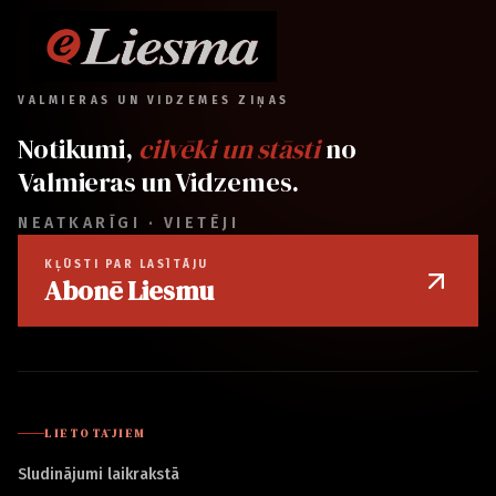
VALMIERAS UN VIDZEMES ZIŅAS
Notikumi,
cilvēki un stāsti
no
Valmieras un Vidzemes.
NEATKARĪGI · VIETĒJI
KĻŪSTI PAR LASĪTĀJU
Abonē Liesmu
LIETOTĀJIEM
Sludinājumi laikrakstā