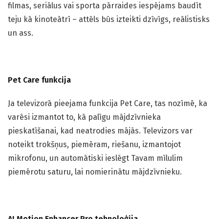
filmas, seriālus vai sporta pārraides iespējams baudīt
teju kā kinoteātrī – attēls būs izteikti dzīvīgs, reālistisks
un ass.
Pet Care funkcija
Ja televizorā pieejama funkcija Pet Care, tas nozīmē, ka
varēsi izmantot to, kā palīgu mājdzīvnieka
pieskatīšanai, kad neatrodies mājās. Televizors var
noteikt trokšņus, piemēram, riešanu, izmantojot
mikrofonu, un automātiski ieslēgt Tavam mīlulim
piemērotu saturu, lai nomierinātu mājdzīvnieku.
AI Motion Enhancer Pro tehnoloģija