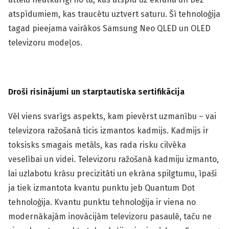
atspīdumiem, kas traucētu uztvert saturu. Šī tehnoloģija
tagad pieejama vairākos Samsung Neo QLED un OLED
televizoru modeļos.
Droši risinājumi un starptautiska sertifikācija
Vēl viens svarīgs aspekts, kam pievērst uzmanību – vai
televizora ražošanā ticis izmantos kadmijs. Kadmijs ir
toksisks smagais metāls, kas rada risku cilvēka
veselībai un videi. Televizoru ražošanā kadmiju izmanto,
lai uzlabotu krāsu precizitāti un ekrāna spilgtumu, īpaši
ja tiek izmantota kvantu punktu jeb Quantum Dot
tehnoloģija. Kvantu punktu tehnoloģija ir viena no
modernākajām inovācijām televizoru pasaulē, taču ne