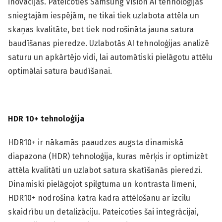
inovācijas. Pateicoties Samsung Vision AI tehnoloģijas
sniegtajām iespējām, ne tikai tiek uzlabota attēla un
skaņas kvalitāte, bet tiek nodrošināta jauna satura
baudīšanas pieredze. Uzlabotās AI tehnoloģijas analizē
saturu un apkārtējo vidi, lai automātiski pielāgotu attēlu
optimālai satura baudīšanai.
HDR 10+ tehnoloģija
HDR10+ ir nākamās paaudzes augsta dinamiskā
diapazona (HDR) tehnoloģija, kuras mērķis ir optimizēt
attēla kvalitāti un uzlabot satura skatīšanās pieredzi.
Dinamiski pielāgojot spilgtuma un kontrasta līmeni,
HDR10+ nodrošina katra kadra attēlošanu ar izcilu
skaidrību un detalizāciju. Pateicoties šai integrācijai,