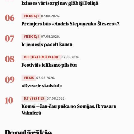
Izlases vārtsargi nav glābēji Daliņā
06
07.08.2026.
VIEDOKĻI
Premjers būs «Andris Stepaņenko-Šlesers»?
07
07.08.2026.
VIEDOKĻI
Ir iemesls pacelt kausu
08
07.08.2026.
KULTŪRA UN IZKLAIDE
Festivāls ielīksmo pilsētu
09
07.08.2026.
VIESIS
«Dzīve ir skaista!»
10
07.08.2026.
DZĪVESSTILS
Komsi – čau-čau puika no Somijas. Ik vasaru
Valmierā
Populārākie