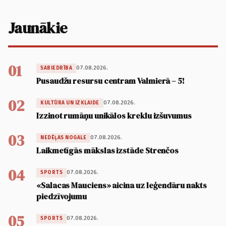
Jaunākie
01
07.08.2026.
SABIEDRĪBA
Pusaudžu resursu centram Valmierā – 5!
02
07.08.2026.
KULTŪRA UN IZKLAIDE
Izzinot rumāņu unikālos kreklu izšuvumus
03
07.08.2026.
NEDĒĻAS NOGALE
Laikmetīgās mākslas izstāde Strenčos
04
07.08.2026.
SPORTS
«Salacas Mauciens» aicina uz leģendāru nakts
piedzīvojumu
05
07.08.2026.
SPORTS