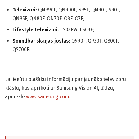
Televizori:
QN990F, QN900F, S95F, QN90F, S90F,
QN85F, QN80F, QN70F, Q8F, Q7F;
Lifestyle televizori
: LS03FW, LS03F;
Soundbar skaņas joslas:
Q990F, Q930F, Q800F,
QS700F.
Lai iegūtu plašāku informāciju par jaunāko televizoru
klāstu, kas aprīkoti ar Samsung Vision AI, lūdzu,
apmeklē
www.samsung.com
.