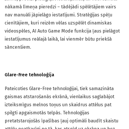
nākamā līmeņa pieredzi – tādējādi spēlētājiem vairs
nav manuāli jāpielāgo iestatījumi. Stratēģijas spēļu
cienītājiem, kuri reizēm vēlas uzspēlēt dinamiskas
videospēles, AI Auto Game Mode funkcija ļaus pielāgot
iestatījumus reālajā laikā, lai vienmēr būtu priekšā
sāncenšiem.
Glare-Free tehnoloģija
Pateicoties Glare-Free tehnoloģijai, tiek samazināta
gaismas atstarošanās ekrānā, vienlaikus saglabājot
izteiksmīgus melnos toņus un skaidrus attēlus pat
spilgti apgaismotās telpās. Tehnoloģijas
pretatstarojošās īpašības ļauj optimāli baudīt skaistu
attēlu neatkarīgi no tā, kas atspīd uz ekrāna un bez