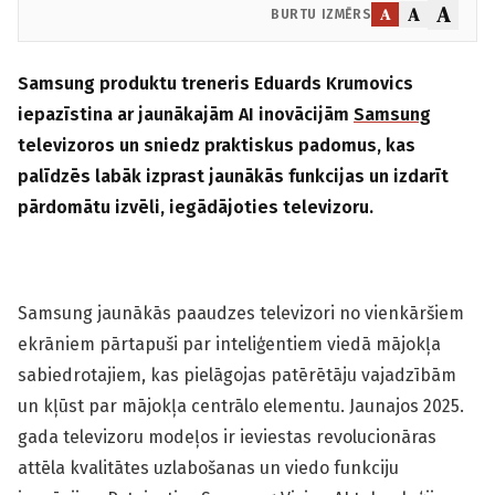
A
A
A
BURTU IZMĒRS
Samsung produktu treneris Eduards Krumovics
iepazīstina ar jaunākajām AI inovācijām
Samsung
televizoros un sniedz praktiskus padomus, kas
palīdzēs labāk izprast jaunākās funkcijas un izdarīt
pārdomātu izvēli, iegādājoties televizoru.
Samsung jaunākās paaudzes televizori no vienkāršiem
ekrāniem pārtapuši par inteliģentiem viedā mājokļa
sabiedrotajiem, kas pielāgojas patērētāju vajadzībām
un kļūst par mājokļa centrālo elementu. Jaunajos 2025.
gada televizoru modeļos ir ieviestas revolucionāras
attēla kvalitātes uzlabošanas un viedo funkciju