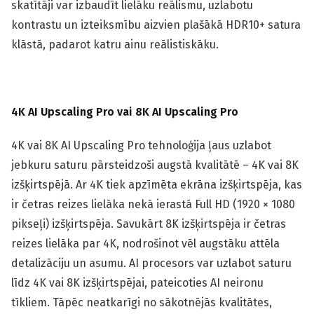
skatītāji var izbaudīt lielāku reālismu, uzlabotu
kontrastu un izteiksmību aizvien plašākā HDR10+ satura
klāstā, padarot katru ainu reālistiskāku.
4K AI Upscaling Pro vai 8K AI Upscaling Pro
4K vai 8K AI Upscaling Pro tehnoloģija ļaus uzlabot
jebkuru saturu pārsteidzoši augstā kvalitātē – 4K vai 8K
izšķirtspējā. Ar 4K tiek apzīmēta ekrāna izšķirtspēja, kas
ir četras reizes lielāka nekā ierastā Full HD (1920 × 1080
pikseļi) izšķirtspēja. Savukārt 8K izšķirtspēja ir četras
reizes lielāka par 4K, nodrošinot vēl augstāku attēla
detalizāciju un asumu. AI procesors var uzlabot saturu
līdz 4K vai 8K izšķirtspējai, pateicoties AI neironu
tīkliem. Tāpēc neatkarīgi no sākotnējās kvalitātes,