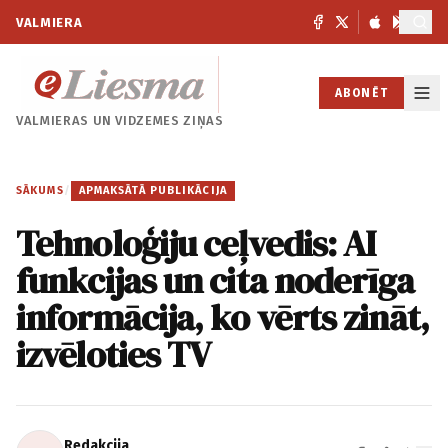
VALMIERA
ABONĒT
VALMIERAS UN
VIDZEMES ZIŅAS
SĀKUMS
/
APMAKSĀTĀ PUBLIKĀCIJA
Tehnoloģiju ceļvedis: AI
funkcijas un cita noderīga
informācija, ko vērts zināt,
izvēloties TV
Redakcija