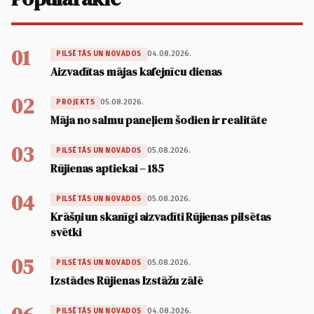
01
04.08.2026.
PILSĒTĀS UN NOVADOS
Aizvadītas mājas kafejnīcu dienas
02
05.08.2026.
PROJEKTS
Māja no salmu paneļiem šodien ir realitāte
03
05.08.2026.
PILSĒTĀS UN NOVADOS
Rūjienas aptiekai – 185
04
05.08.2026.
PILSĒTĀS UN NOVADOS
Krāšņi un skanīgi aizvadīti Rūjienas pilsētas
svētki
05
05.08.2026.
PILSĒTĀS UN NOVADOS
Izstādes Rūjienas Izstāžu zālē
04.08.2026.
PILSĒTĀS UN NOVADOS