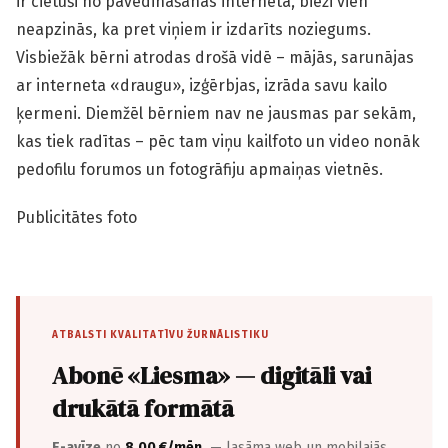
ir cietuši no pavedināšanas internetā, bieži vien
neapzinās, ka pret viņiem ir izdarīts noziegums.
Visbiežāk bērni atrodas drošā vidē – mājās, sarunājas
ar interneta «draugu», izģērbjas, izrāda savu kailo
ķermeni. Diemžēl bērniem nav ne jausmas par sekām,
kas tiek radītas – pēc tam viņu kailfoto un video nonāk
pedofilu forumos un fotogrāfiju apmaiņas vietnēs.
Publicitātes foto
ATBALSTI KVALITATĪVU ŽURNĀLISTIKU
Abonē «Liesma» — digitāli vai
drukātā formātā
E-avīze
no
8,00 €/mēn.
— lasāma web un mobilajās