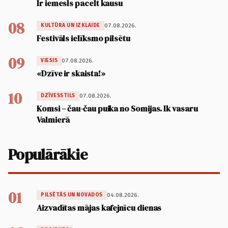
Ir iemesls pacelt kausu
08
07.08.2026.
KULTŪRA UN IZKLAIDE
Festivāls ielīksmo pilsētu
09
07.08.2026.
VIESIS
«Dzīve ir skaista!»
10
07.08.2026.
DZĪVESSTILS
Komsi – čau-čau puika no Somijas. Ik vasaru
Valmierā
Populārākie
01
04.08.2026.
PILSĒTĀS UN NOVADOS
Aizvadītas mājas kafejnīcu dienas