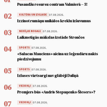
Pusaudžu resursu centram Valmierā – 5!
02
07.08.2026.
KULTŪRA UN IZKLAIDE
Izzinot rumāņu unikālos kreklu izšuvumus
03
07.08.2026.
NEDĒĻAS NOGALE
Laikmetīgās mākslas izstāde Strenčos
04
07.08.2026.
SPORTS
«Salacas Mauciens» aicina uz leģendāru nakts
piedzīvojumu
05
07.08.2026.
SPORTS
Izlases vārtsargi nav glābēji Daliņā
06
07.08.2026.
VIEDOKĻI
Premjers būs «Andris Stepaņenko-Šlesers»?
07
07.08.2026.
VIEDOKĻI