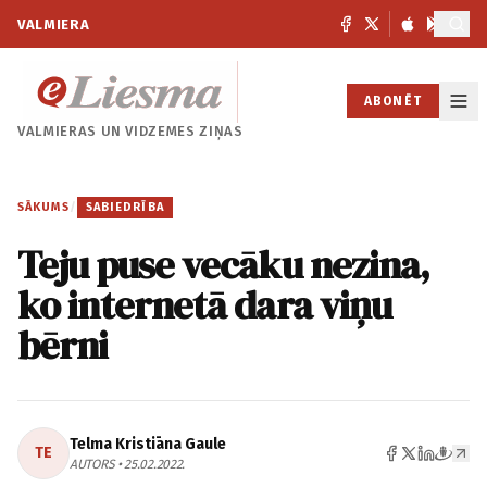
VALMIERA
ABONĒT
VALMIERAS UN
VIDZEMES ZIŅAS
SĀKUMS
/
SABIEDRĪBA
Teju puse vecāku nezina,
ko internetā dara viņu
bērni
Telma Kristiāna Gaule
TE
AUTORS • 25.02.2022.