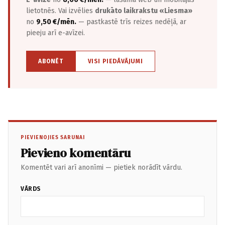
lietotnēs. Vai izvēlies
drukāto laikrakstu «Liesma»
no
9,50 €/mēn.
— pastkastē trīs reizes nedēļā, ar
pieeju arī e-avīzei.
ABONĒT
VISI PIEDĀVĀJUMI
PIEVIENOJIES SARUNAI
Pievieno komentāru
Komentēt vari arī anonīmi — pietiek norādīt vārdu.
VĀRDS