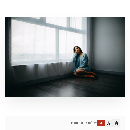
A
A
A
BURTU IZMĒRS