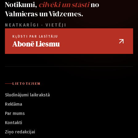
Notikumi,
cilvēki un stāsti
no
Valmieras un Vidzemes.
NEATKARĪGI · VIETĒJI
KĻŪSTI PAR LASĪTĀJU
Abonē Liesmu
LIETOTĀJIEM
Sludinājumi laikrakstā
Reklāma
Par mums
Kontakti
Ziņo redakcijai