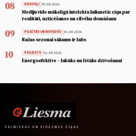
08
05.08.2026.
VIEDOKĻI
Mediju vide mākslīgā intelekta laikmetā: cīņa par
realitāti, uzticēšanos un cilvēku domāšanu
09
04.08.2026.
PILSĒTĀS UN NOVADOS
Ražas sezonai sākums ir labs
10
04.08.2026.
PROJEKTS
Energoefektīvs – labāks un lētāks dzīvošanai
VALMIERAS UN VIDZEMES ZIŅAS