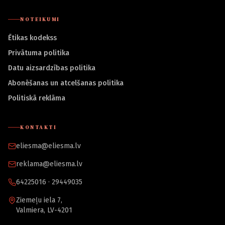
NOTEIKUMI
Ētikas kodekss
Privātuma politika
Datu aizsardzības politika
Abonēšanas un atcelšanas politika
Politiskā reklāma
KONTAKTI
eliesma@eliesma.lv
reklama@eliesma.lv
64225016 · 29449035
Ziemeļu iela 7,
Valmiera, LV-4201