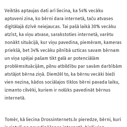
Veiktās aptaujas dati arī liecina, ka 54% vecāku
aptuveni zina, ko bērni dara internetā, taču atvases
digitālajā dzīvē neiejaucas. Tai pašā laikā 30% vecāku
atzīst, ka viņu atvase, sarakstoties internetā, varētu
nonākt situācijā, kur viņu pavedina, piemēram, kameras
priekšā, bet 34% vecāku pilnībā uzticas savam bērnam
un viņa spējai pašam tikt galā ar potenciālām
problēmsituācijām, pilnu atbildību par savām darbībām
atstājot bērna ziņā. Diemžēl to, ka bērnu vecāki bieži
vien nezina, kādos sociālajos tīklos bērni pavada laiku,
izmanto cilvēki, kuriem ir nolūks pavedināt bērnus
internetā.
Tomēr, kā liecina Drossinternets.lv pieredze, bērni, kuri