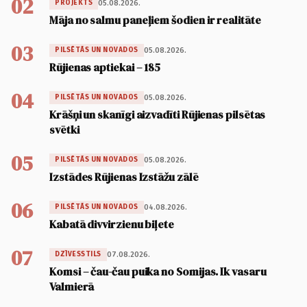
02
05.08.2026.
PROJEKTS
Māja no salmu paneļiem šodien ir realitāte
03
05.08.2026.
PILSĒTĀS UN NOVADOS
Rūjienas aptiekai – 185
04
05.08.2026.
PILSĒTĀS UN NOVADOS
Krāšņi un skanīgi aizvadīti Rūjienas pilsētas
svētki
05
05.08.2026.
PILSĒTĀS UN NOVADOS
Izstādes Rūjienas Izstāžu zālē
06
04.08.2026.
PILSĒTĀS UN NOVADOS
Kabatā divvirzienu biļete
07
07.08.2026.
DZĪVESSTILS
Komsi – čau-čau puika no Somijas. Ik vasaru
Valmierā