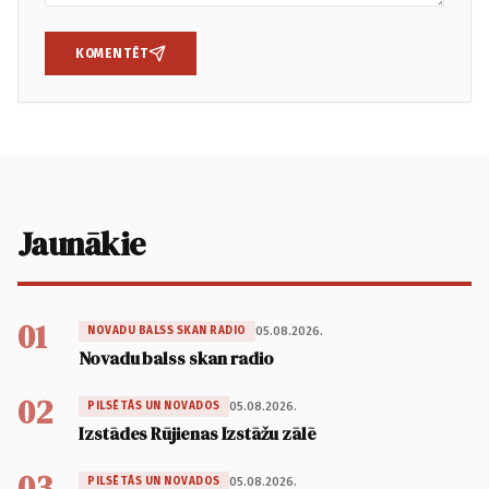
KOMENTĒT
Jaunākie
01
05.08.2026.
NOVADU BALSS SKAN RADIO
Novadu balss skan radio
02
05.08.2026.
PILSĒTĀS UN NOVADOS
Izstādes Rūjienas Izstāžu zālē
03
05.08.2026.
PILSĒTĀS UN NOVADOS