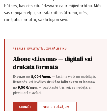
būtnes, kas cits citu līdzsvaro caur mijiedarbību. Mēs
saskaņojam elpu, sirdsdarbības ātrumu, mēs,
runājoties ar otru, sakārtojam sevi.
ATBALSTI KVALITATĪVU ŽURNĀLISTIKU
Abonē «Liesma» — digitāli vai
drukātā formātā
E-avīze
no
8,00 €/mēn.
— lasāma web un mobilajās
lietotnēs. Vai izvēlies
drukāto laikrakstu «Liesma»
no
9,50 €/mēn.
— pastkastē trīs reizes nedēļā, ar
pieeju arī e-avīzei.
ABONĒT
VISI PIEDĀVĀJUMI