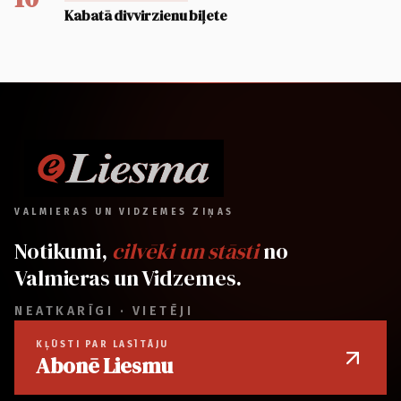
Kabatā divvirzienu biļete
VALMIERAS UN VIDZEMES ZIŅAS
Notikumi,
cilvēki un stāsti
no
Valmieras un Vidzemes.
NEATKARĪGI · VIETĒJI
KĻŪSTI PAR LASĪTĀJU
Abonē Liesmu