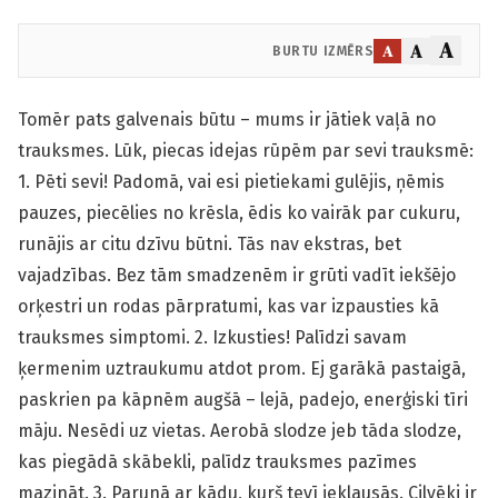
A
A
A
BURTU IZMĒRS
Tomēr pats galvenais būtu – mums ir jātiek vaļā no
trauksmes. Lūk, piecas idejas rūpēm par sevi trauksmē:
1. Pēti sevi! Padomā, vai esi pietiekami gulējis, ņēmis
pauzes, piecēlies no krēsla, ēdis ko vairāk par cukuru,
runājis ar citu dzīvu būtni. Tās nav ekstras, bet
vajadzības. Bez tām smadzenēm ir grūti vadīt iekšējo
orķestri un rodas pārpratumi, kas var izpausties kā
trauksmes simptomi. 2. Izkusties! Palīdzi savam
ķermenim uztraukumu atdot prom. Ej garākā pastaigā,
paskrien pa kāpnēm augšā – lejā, padejo, enerģiski tīri
māju. Nesēdi uz vietas. Aerobā slodze jeb tāda slodze,
kas piegādā skābekli, palīdz trauksmes pazīmes
mazināt. 3. Parunā ar kādu, kurš tevī ieklausās. Cilvēki ir