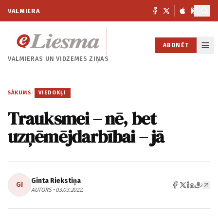
VALMIERA
ABONĒT
VALMIERAS UN
VIDZEMES ZIŅAS
SĀKUMS
/
VIEDOKĻI
Trauksmei – nē, bet
uzņēmējdarbībai – jā
Ginta Riekstiņa
GI
AUTORS • 03.03.2022.