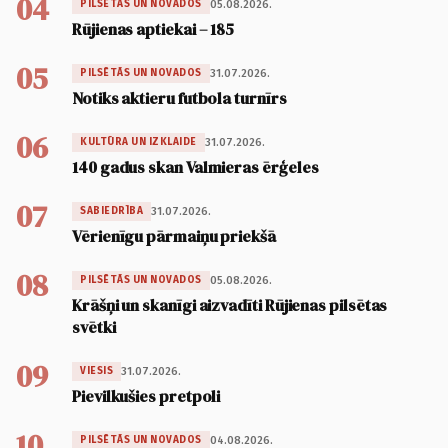
04
05.08.2026.
PILSĒTĀS UN NOVADOS
Rūjienas aptiekai – 185
05
31.07.2026.
PILSĒTĀS UN NOVADOS
Notiks aktieru futbola turnīrs
06
31.07.2026.
KULTŪRA UN IZKLAIDE
140 gadus skan Valmieras ērģeles
07
31.07.2026.
SABIEDRĪBA
Vērienīgu pārmaiņu priekšā
08
05.08.2026.
PILSĒTĀS UN NOVADOS
Krāšņi un skanīgi aizvadīti Rūjienas pilsētas
svētki
09
31.07.2026.
VIESIS
Pievilkušies pretpoli
10
04.08.2026.
PILSĒTĀS UN NOVADOS