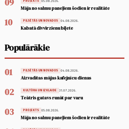
09
05.08.2026.
PROJEKTS
Māja no salmu paneļiem šodien ir realitāte
10
04.08.2026.
PILSĒTĀS UN NOVADOS
Kabatā divvirzienu biļete
Populārākie
01
04.08.2026.
PILSĒTĀS UN NOVADOS
Aizvadītas mājas kafejnīcu dienas
02
31.07.2026.
KULTŪRA UN IZKLAIDE
Teātris gatavs runāt par varu
03
05.08.2026.
PROJEKTS
Māja no salmu paneļiem šodien ir realitāte