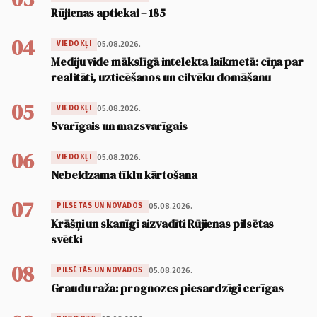
Rūjienas aptiekai – 185
04
05.08.2026.
VIEDOKĻI
Mediju vide mākslīgā intelekta laikmetā: cīņa par
realitāti, uzticēšanos un cilvēku domāšanu
05
05.08.2026.
VIEDOKĻI
Svarīgais un mazsvarīgais
06
05.08.2026.
VIEDOKĻI
Nebeidzama tīklu kārtošana
07
05.08.2026.
PILSĒTĀS UN NOVADOS
Krāšņi un skanīgi aizvadīti Rūjienas pilsētas
svētki
08
05.08.2026.
PILSĒTĀS UN NOVADOS
Graudu raža: prognozes piesardzīgi cerīgas