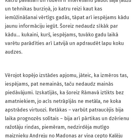
Katru pavasari un rudeni ir interesanti pabūt šajā ļaužu
un tehnikas burziņā, jo katru reizi kaut kas
iemūžināšanai vērtīgs gadās, tāpat arī iespējams kādu
jaunu informāciju iegūt. Šoreiz nedaudz sīkāk par
kādu… kukaini, kurš, iespējams, tuvāko gadu laikā
varētu parādīties arī Latvijā un apdraudēt lapu koku
audzes.
Vērojot kopējo izstādes apjomu, jāteic, ka izmēros tas,
iespējams, pat nemainās, taču nedaudz mainās
piedāvājumi. Izskatījās, ka šoreiz Rāmavā iztikts bez
amatniekiem, jo acīs netrāpījās ne metāla, ne koka
apstrādes virtuozi. Retākas – varbūt patraucējis bija
laika prognozēs solītais – bija arī pārtikas un dzērienu
ražotāju rindas, piemēram, nedzirdēja mutīgo
maiznieku Andreju no Madonas ar viņa cepto Kalēju