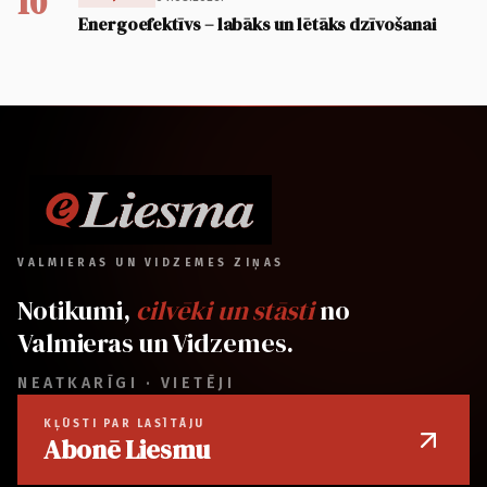
10
Energoefektīvs – labāks un lētāks dzīvošanai
VALMIERAS UN VIDZEMES ZIŅAS
Notikumi,
cilvēki un stāsti
no
Valmieras un Vidzemes.
NEATKARĪGI · VIETĒJI
KĻŪSTI PAR LASĪTĀJU
Abonē Liesmu