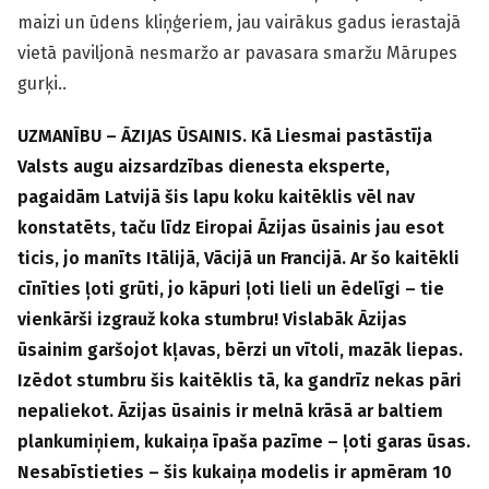
maizi un ūdens kliņģeriem, jau vairākus gadus ierastajā
vietā paviljonā nesmaržo ar pavasara smaržu Mārupes
gurķi..
UZMANĪBU – ĀZIJAS ŪSAINIS. Kā Liesmai pastāstīja
Valsts augu aizsardzības dienesta eksperte,
pagaidām Latvijā šis lapu koku kaitēklis vēl nav
konstatēts, taču līdz Eiropai Āzijas ūsainis jau esot
ticis, jo manīts Itālijā, Vācijā un Francijā. Ar šo kaitēkli
cīnīties ļoti grūti, jo kāpuri ļoti lieli un ēdelīgi – tie
vienkārši izgrauž koka stumbru! Vislabāk Āzijas
ūsainim garšojot kļavas, bērzi un vītoli, mazāk liepas.
Izēdot stumbru šis kaitēklis tā, ka gandrīz nekas pāri
nepaliekot. Āzijas ūsainis ir melnā krāsā ar baltiem
plankumiņiem, kukaiņa īpaša pazīme – ļoti garas ūsas.
Nesabīstieties – šis kukaiņa modelis ir apmēram 10