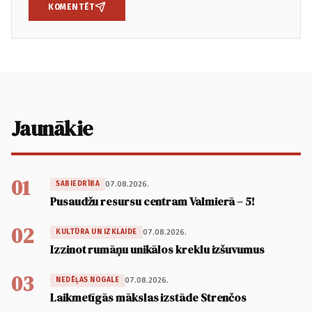
KOMENTĒT
Jaunākie
01
07.08.2026.
SABIEDRĪBA
Pusaudžu resursu centram Valmierā – 5!
02
07.08.2026.
KULTŪRA UN IZKLAIDE
Izzinot rumāņu unikālos kreklu izšuvumus
03
07.08.2026.
NEDĒĻAS NOGALE
Laikmetīgās mākslas izstāde Strenčos