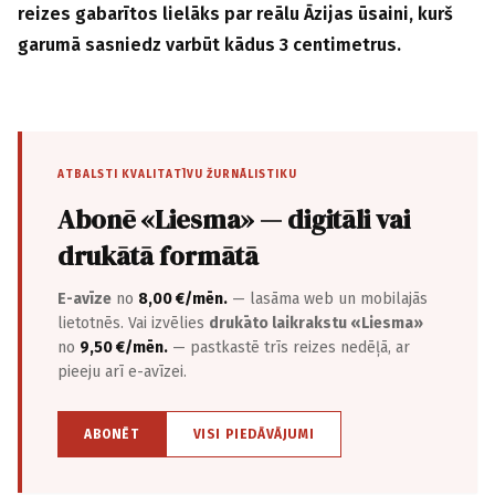
reizes gabarītos lielāks par reālu Āzijas ūsaini, kurš
garumā sasniedz varbūt kādus 3 centimetrus.
ATBALSTI KVALITATĪVU ŽURNĀLISTIKU
Abonē «Liesma» — digitāli vai
drukātā formātā
E-avīze
no
8,00 €/mēn.
— lasāma web un mobilajās
lietotnēs. Vai izvēlies
drukāto laikrakstu «Liesma»
no
9,50 €/mēn.
— pastkastē trīs reizes nedēļā, ar
pieeju arī e-avīzei.
ABONĒT
VISI PIEDĀVĀJUMI