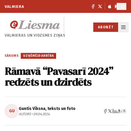
VALMIERA
ABONĒT
VALMIERAS UN
VIDZEMES ZIŅAS
SĀKUMS
/
UZŅĒMĒJDARBĪBA
Rāmavā “Pavasarī 2024”
redzēts un dzirdēts
Guntis Vīksna, teksts un foto
GU
AUTORS • 09.04.2024.