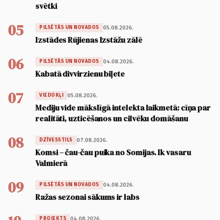
svētki
05
05.08.2026.
PILSĒTĀS UN NOVADOS
Izstādes Rūjienas Izstāžu zālē
06
04.08.2026.
PILSĒTĀS UN NOVADOS
Kabatā divvirzienu biļete
07
05.08.2026.
VIEDOKĻI
Mediju vide mākslīgā intelekta laikmetā: cīņa par
realitāti, uzticēšanos un cilvēku domāšanu
08
07.08.2026.
DZĪVESSTILS
Komsi – čau-čau puika no Somijas. Ik vasaru
Valmierā
09
04.08.2026.
PILSĒTĀS UN NOVADOS
Ražas sezonai sākums ir labs
04.08.2026.
PROJEKTS