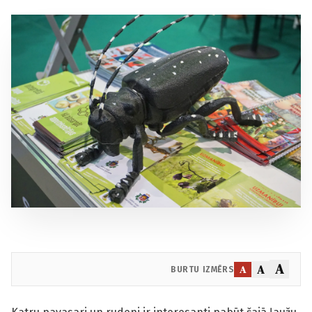
A
A
A
BURTU IZMĒRS