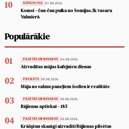
10
07.08.2026.
DZĪVESSTILS
Komsi – čau-čau puika no Somijas. Ik vasaru
Valmierā
Populārākie
01
04.08.2026.
PILSĒTĀS UN NOVADOS
Aizvadītas mājas kafejnīcu dienas
02
05.08.2026.
PROJEKTS
Māja no salmu paneļiem šodien ir realitāte
03
05.08.2026.
PILSĒTĀS UN NOVADOS
Rūjienas aptiekai – 185
04
05.08.2026.
PILSĒTĀS UN NOVADOS
Krāšņi un skanīgi aizvadīti Rūjienas pilsētas