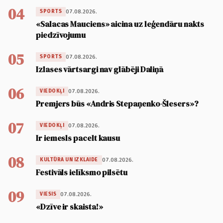
04
07.08.2026.
SPORTS
«Salacas Mauciens» aicina uz leģendāru nakts
piedzīvojumu
05
07.08.2026.
SPORTS
Izlases vārtsargi nav glābēji Daliņā
06
07.08.2026.
VIEDOKĻI
Premjers būs «Andris Stepaņenko-Šlesers»?
07
07.08.2026.
VIEDOKĻI
Ir iemesls pacelt kausu
08
07.08.2026.
KULTŪRA UN IZKLAIDE
Festivāls ielīksmo pilsētu
09
07.08.2026.
VIESIS
«Dzīve ir skaista!»