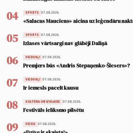
04
07.08.2026.
SPORTS
«Salacas Mauciens» aicina uz leģendāru nakt
05
07.08.2026.
SPORTS
Izlases vārtsargi nav glābēji Daliņā
06
07.08.2026.
VIEDOKĻI
Premjers būs «Andris Stepaņenko-Šlesers»?
07
07.08.2026.
VIEDOKĻI
Ir iemesls pacelt kausu
08
07.08.2026.
KULTŪRA UN IZKLAIDE
Festivāls ielīksmo pilsētu
09
07.08.2026.
VIESIS
«Dzīve ir skaista!»