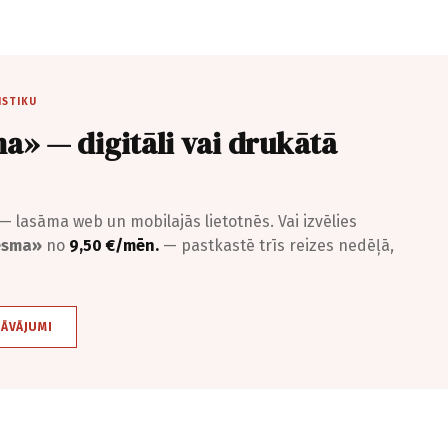
ISTIKU
a» — digitāli vai drukātā
— lasāma web un mobilajās lietotnēs. Vai izvēlies
iesma»
no
9,50 €/mēn.
— pastkastē trīs reizes nedēļā,
DĀVĀJUMI