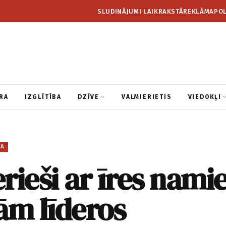
SLUDINĀJUMI LAIKRAKSTĀ
REKLĀMA
POL
RA
IZGLĪTĪBA
DZĪVE
VALMIERIETIS
VIEDOKĻI
BA
rieši ar īres nam
ām līderos