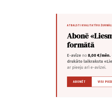
ATBALSTI KVALITATĪVU ŽURNĀL
Abonē «Liesm
formātā
E-avīze
no
8,00 €/mēn.
drukāto laikrakstu «L
ar pieeju arī e-avīzei.
ABONĒT
VISI PIE