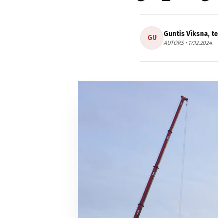
Guntis Vīksna, t
GU
AUTORS • 17.12.2024.