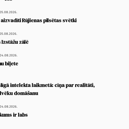
05.08.2026.
 aizvadīti Rūjienas pilsētas svētki
05.08.2026.
 Izstāžu zālē
04.08.2026.
u biļete
īgā intelekta laikmetā: cīņa par realitāti,
cilvēku domāšanu
04.08.2026.
kums ir labs