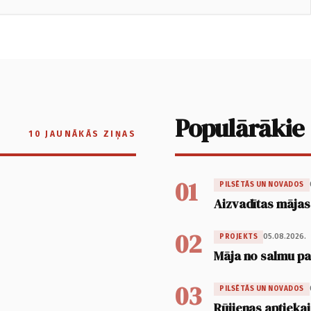
Populārākie
10 JAUNĀKĀS ZIŅAS
01
PILSĒTĀS UN NOVADOS
Aizvadītas mājas
02
05.08.2026.
PROJEKTS
Māja no salmu pan
03
PILSĒTĀS UN NOVADOS
Rūjienas aptiekai