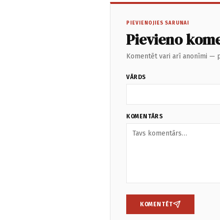
PIEVIENOJIES SARUNAI
Pievieno kom
Komentēt vari arī anonīmi — p
VĀRDS
KOMENTĀRS
KOMENTĒT