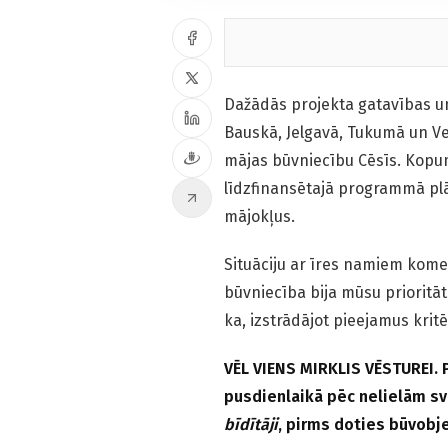
Dažādās projekta gatavības un
Bauskā, Jelgavā, Tukumā un Ven
mājas būvniecību Cēsīs. Kopu
līdzfinansētajā programmā pl
mājokļus.
Situāciju ar īres namiem kom
būvniecība bija mūsu prioritā
ka, izstrādājot pieejamus krit
VĒL VIENS MIRKLIS VĒSTUREI. P
pusdienlaikā pēc nelielām s
bīdītāji
, pirms doties būvobje