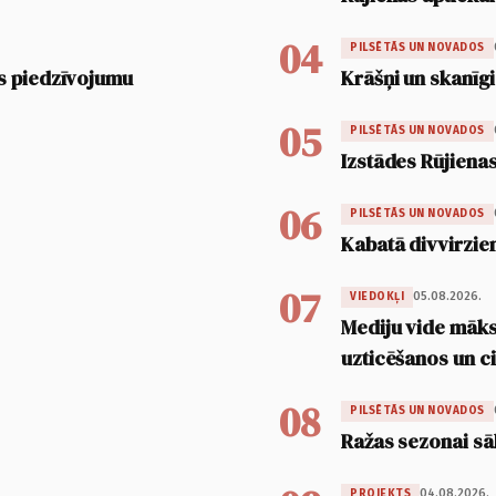
04
PILSĒTĀS UN NOVADOS
s piedzīvojumu
Krāšņi un skanīgi
05
PILSĒTĀS UN NOVADOS
Izstādes Rūjienas
06
PILSĒTĀS UN NOVADOS
Kabatā divvirzien
07
05.08.2026.
VIEDOKĻI
Mediju vide māksl
uzticēšanos un 
08
PILSĒTĀS UN NOVADOS
Ražas sezonai sā
04.08.2026.
PROJEKTS