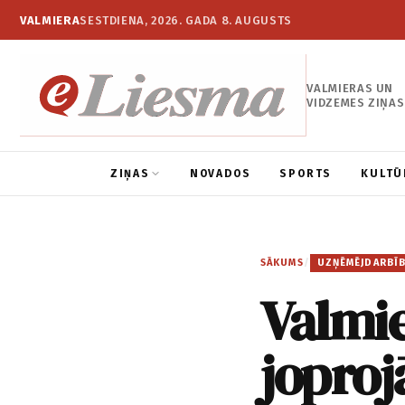
VALMIERA
SESTDIENA, 2026. GADA 8. AUGUSTS
VALMIERAS UN
VIDZEMES ZIŅAS
ZIŅAS
NOVADOS
SPORTS
KULTŪ
SĀKUMS
/
UZŅĒMĒJDARBĪ
Valmie
joproj