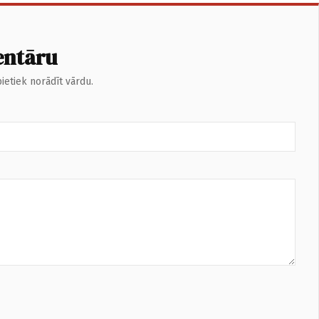
entāru
ietiek norādīt vārdu.