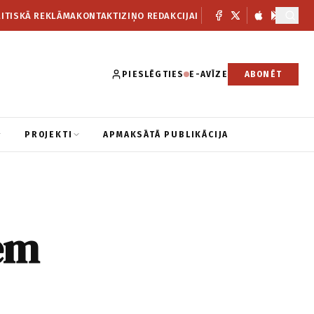
ITISKĀ REKLĀMA
KONTAKTI
ZIŅO REDAKCIJAI
PIESLĒGTIES
E-AVĪZE
ABONĒT
PROJEKTI
APMAKSĀTĀ PUBLIKĀCIJA
iem