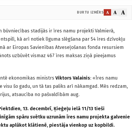
A
A
A
BURTU IZMĒRS
 būvniecības stadijās ir īres namu projekti Valmierā,
tspilī, kā arī notiek līguma slēgšana par 54 īres dzīvokļu
mā ar Eiropas Savienības Atveseļošanas fonda resursiem
ānots uzbūvēt vismaz 467 īres maksas ziņā pieejamus
entē ekonomikas ministrs
Viktors Valainis
: «Īres namu
te visu šo gadu, un tā tas paliks arī nākamgad. Mēs redzam,
ērijus, atsaucība no pašvaldībām aug.
iektdien, 13. decembrī, Ķieģeļu ielā 11/13 tieši
vinīgām spāru svētku uzrunām īres namu projekta galvenie
ktu aplūkot klātienē, piestāja vienkop uz kopbildi.