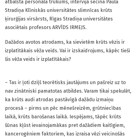
atbalsta personāla trūkums, intervijā secina Paula
Stradiņa Klīniskās universitātes slimnīcas krūts
ķirurģijas virsārsts, Rīgas Stradiņa universitātes
asociētais profesors ARVĪDS IRMEJS.
Dažādos avotos atrodams, ka sievietēm krūts vēzis ir
izplatītākais vēža veids. Vai ir izskaidrojums, kāpēc tieši
šis vēža veids ir izplatītākais?
– Tas ir ļoti dziļš teorētisks jautājums un pašreiz uz to
nav zinātniski pamatotas atbildes. Varam tikai spekulēt,
ka krūts audi atrodas pastāvīgā dažādu izmaiņu
procesā – pirms un pēc mēnešreizēm, grūtniecības
laikā, krūts barošanas laikā. Iespējams, tāpēc krūts
šūnas kļūst ievainojamākas pret dažādiem kaitīgiem,
kancerogēniem faktoriem, kas izraisa vēzi veicinošās