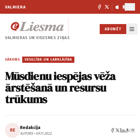
VALMIERA
ABONĒT
VALMIERAS UN
VIDZEMES ZIŅAS
SĀKUMS
/
VESELĪBA UN LABKLĀJĪBA
Mūsdienu iespējas vēža
ārstēšanā un resursu
trūkums
Redakcija
RE
AUTORS • 09.11.2022.