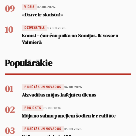
09
07.08.2026.
VIESIS
«Dzīve ir skaista!»
10
07.08.2026.
DZĪVESSTILS
Komsi – čau-čau puika no Somijas. Ik vasaru
Valmierā
Populārākie
01
04.08.2026.
PILSĒTĀS UN NOVADOS
Aizvadītas mājas kafejnīcu dienas
02
05.08.2026.
PROJEKTS
Māja no salmu paneļiem šodien ir realitāte
03
05.08.2026.
PILSĒTĀS UN NOVADOS