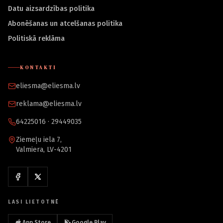
Datu aizsardzības politika
Abonēšanas un atcelšanas politika
Politiskā reklāma
KONTAKTI
eliesma@eliesma.lv
reklama@eliesma.lv
64225016 · 29449035
Ziemeļu iela 7,
Valmiera, LV-4201
LASI LIETOTNĒ
App Store
Google Play