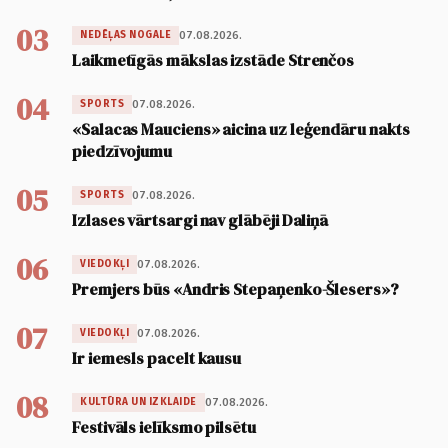
03
07.08.2026.
NEDĒĻAS NOGALE
Laikmetīgās mākslas izstāde Strenčos
04
07.08.2026.
SPORTS
«Salacas Mauciens» aicina uz leģendāru nakts
piedzīvojumu
05
07.08.2026.
SPORTS
Izlases vārtsargi nav glābēji Daliņā
06
07.08.2026.
VIEDOKĻI
Premjers būs «Andris Stepaņenko-Šlesers»?
07
07.08.2026.
VIEDOKĻI
Ir iemesls pacelt kausu
08
07.08.2026.
KULTŪRA UN IZKLAIDE
Festivāls ielīksmo pilsētu