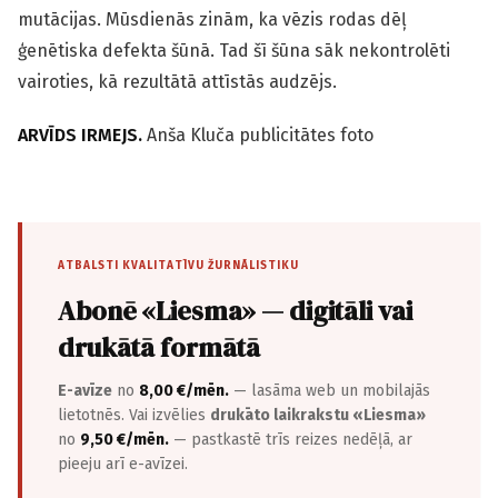
mutācijas. Mūsdienās zinām, ka vēzis rodas dēļ
ģenētiska defekta šūnā. Tad šī šūna sāk nekontrolēti
vairoties, kā rezultātā attīstās audzējs.
ARVĪDS IRMEJS.
Anša Kluča publicitātes foto
ATBALSTI KVALITATĪVU ŽURNĀLISTIKU
Abonē «Liesma» — digitāli vai
drukātā formātā
E-avīze
no
8,00 €/mēn.
— lasāma web un mobilajās
lietotnēs. Vai izvēlies
drukāto laikrakstu «Liesma»
no
9,50 €/mēn.
— pastkastē trīs reizes nedēļā, ar
pieeju arī e-avīzei.