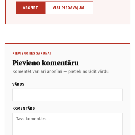
ABONĒT
VISI PIEDĀVĀJUMI
PIEVIENOJIES SARUNAI
Pievieno komentāru
Komentēt vari arī anonīmi — pietiek norādīt vārdu.
VĀRDS
KOMENTĀRS