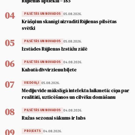
Rūjienas aptiekai – 185
04
05.08.2026.
PILSĒTĀS UN NOVADOS
Krāšņi un skanīgi aizvadīti Rūjienas pilsētas
svētki
05
05.08.2026.
PILSĒTĀS UN NOVADOS
Izstādes Rūjienas Izstāžu zālē
06
04.08.2026.
PILSĒTĀS UN NOVADOS
Kabatā divvirzienu biļete
07
05.08.2026.
VIEDOKĻI
Mediju vide mākslīgā intelekta laikmetā: cīņa par
realitāti, uzticēšanos un cilvēku domāšanu
08
04.08.2026.
PILSĒTĀS UN NOVADOS
Ražas sezonai sākums ir labs
09
04.08.2026.
PROJEKTS