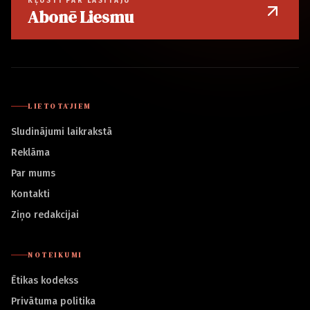
KĻŪSTI PAR LASĪTĀJU
Abonē Liesmu
LIETOTĀJIEM
Sludinājumi laikrakstā
Reklāma
Par mums
Kontakti
Ziņo redakcijai
NOTEIKUMI
Ētikas kodekss
Privātuma politika