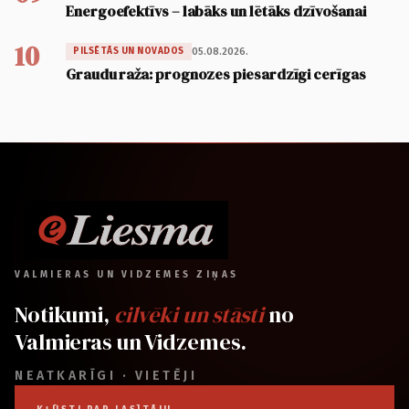
Energoefektīvs – labāks un lētāks dzīvošanai
10
05.08.2026.
PILSĒTĀS UN NOVADOS
Graudu raža: prognozes piesardzīgi cerīgas
VALMIERAS UN VIDZEMES ZIŅAS
Notikumi,
cilvēki un stāsti
no
Valmieras un Vidzemes.
NEATKARĪGI · VIETĒJI