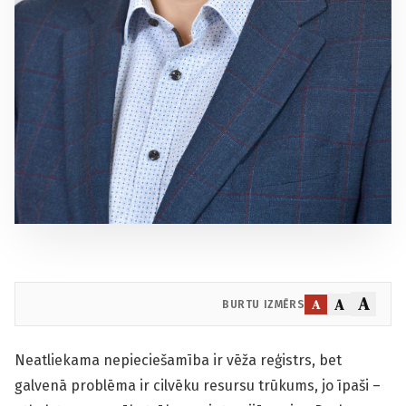
A
A
A
BURTU IZMĒRS
Neatliekama nepieciešamība ir vēža reģistrs, bet
galvenā problēma ir cilvēku resursu trūkums, jo īpaši –