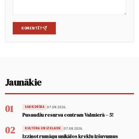
KOMENTĒT
Jaunākie
01
07.08.2026.
SABIEDRĪBA
Pusaudžu resursu centram Valmierā – 5!
02
07.08.2026.
KULTŪRA UN IZKLAIDE
Izzinot rumāņu unikālos kreklu izšuvumus