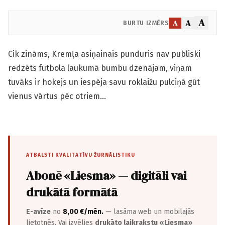
A
A
A
BURTU IZMĒRS
Cik zināms, Kremļa asiņainais punduris nav publiski
redzēts futbola laukumā bumbu dzenājam, viņam
tuvāks ir hokejs un iespēja savu roklaižu pulciņā gūt
vienus vārtus pēc otriem…
ATBALSTI KVALITATĪVU ŽURNĀLISTIKU
Abonē «Liesma» — digitāli vai
drukātā formātā
E-avīze
no
8,00 €/mēn.
— lasāma web un mobilajās
lietotnēs. Vai izvēlies
drukāto laikrakstu «Liesma»