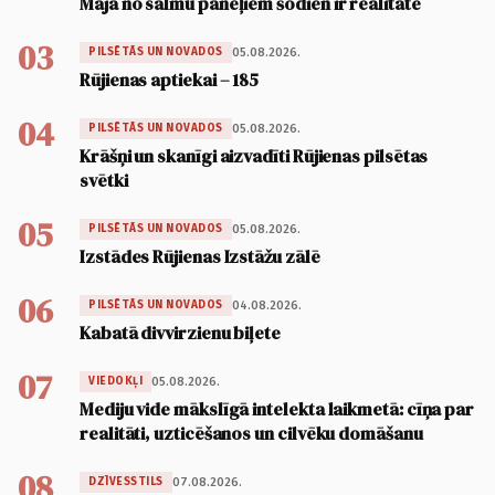
Māja no salmu paneļiem šodien ir realitāte
03
05.08.2026.
PILSĒTĀS UN NOVADOS
Rūjienas aptiekai – 185
04
05.08.2026.
PILSĒTĀS UN NOVADOS
Krāšņi un skanīgi aizvadīti Rūjienas pilsētas
svētki
05
05.08.2026.
PILSĒTĀS UN NOVADOS
Izstādes Rūjienas Izstāžu zālē
06
04.08.2026.
PILSĒTĀS UN NOVADOS
Kabatā divvirzienu biļete
07
05.08.2026.
VIEDOKĻI
Mediju vide mākslīgā intelekta laikmetā: cīņa par
realitāti, uzticēšanos un cilvēku domāšanu
08
07.08.2026.
DZĪVESSTILS