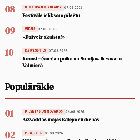
08
07.08.2026.
KULTŪRA UN IZKLAIDE
Festivāls ielīksmo pilsētu
09
07.08.2026.
VIESIS
«Dzīve ir skaista!»
10
07.08.2026.
DZĪVESSTILS
Komsi – čau-čau puika no Somijas. Ik vasaru
Valmierā
Populārākie
01
04.08.2026.
PILSĒTĀS UN NOVADOS
Aizvadītas mājas kafejnīcu dienas
02
05.08.2026.
PROJEKTS