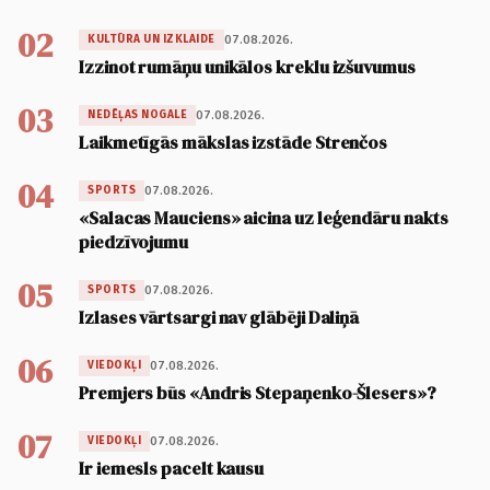
02
07.08.2026.
KULTŪRA UN IZKLAIDE
Izzinot rumāņu unikālos kreklu izšuvumus
03
07.08.2026.
NEDĒĻAS NOGALE
Laikmetīgās mākslas izstāde Strenčos
04
07.08.2026.
SPORTS
«Salacas Mauciens» aicina uz leģendāru nakts
piedzīvojumu
05
07.08.2026.
SPORTS
Izlases vārtsargi nav glābēji Daliņā
06
07.08.2026.
VIEDOKĻI
Premjers būs «Andris Stepaņenko-Šlesers»?
07
07.08.2026.
VIEDOKĻI
Ir iemesls pacelt kausu