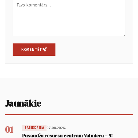
KOMENTĒT
Jaunākie
01
07.08.2026.
SABIEDRĪBA
Pusaudžu resursu centram Valmierā – 5!