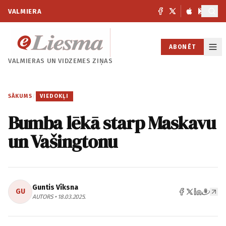
VALMIERA
ABONĒT
VALMIERAS UN
VIDZEMES ZIŅAS
SĀKUMS
/
VIEDOKĻI
Bumba lēkā starp Maskavu
un Vašingtonu
Guntis Vīksna
GU
AUTORS • 18.03.2025.