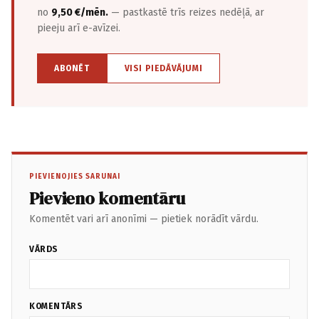
no
9,50 €/mēn.
— pastkastē trīs reizes nedēļā, ar
pieeju arī e-avīzei.
ABONĒT
VISI PIEDĀVĀJUMI
PIEVIENOJIES SARUNAI
Pievieno komentāru
Komentēt vari arī anonīmi — pietiek norādīt vārdu.
VĀRDS
KOMENTĀRS