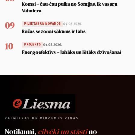
Komsi – čau-čau puika no Somijas. Ik vasaru
Valmierā
09
04.08.2026.
PILSĒTĀS UN NOVADOS
Ražas sezonai sākums ir labs
10
04.08.2026.
PROJEKTS
Energoefektīvs – labāks un lētāks dzīvošanai
VALMIERAS UN VIDZEMES ZIŅAS
Notikumi,
cilvēki un stāsti
no