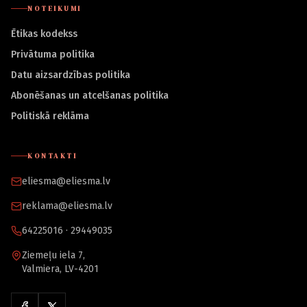
NOTEIKUMI
Ētikas kodekss
Privātuma politika
Datu aizsardzības politika
Abonēšanas un atcelšanas politika
Politiskā reklāma
KONTAKTI
eliesma@eliesma.lv
reklama@eliesma.lv
64225016 · 29449035
Ziemeļu iela 7,
Valmiera, LV-4201