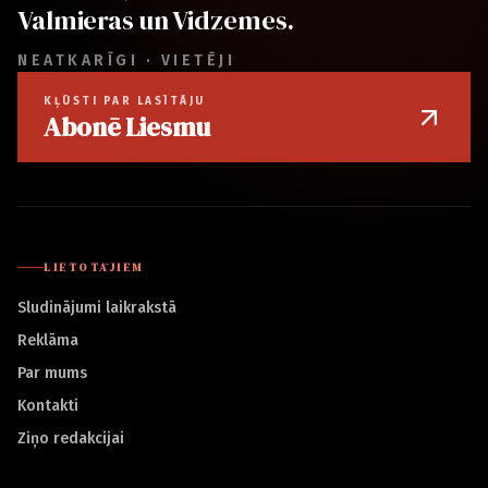
Valmieras un Vidzemes.
NEATKARĪGI · VIETĒJI
KĻŪSTI PAR LASĪTĀJU
Abonē Liesmu
LIETOTĀJIEM
Sludinājumi laikrakstā
Reklāma
Par mums
Kontakti
Ziņo redakcijai