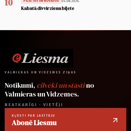
10
04.08.2026.
PILSĒTĀS UN NOVADOS
Kabatā divvirzienu biļete
VALMIERAS UN VIDZEMES ZIŅAS
Notikumi,
cilvēki un stāsti
no
Valmieras un Vidzemes.
NEATKARĪGI · VIETĒJI
KĻŪSTI PAR LASĪTĀJU
Abonē Liesmu