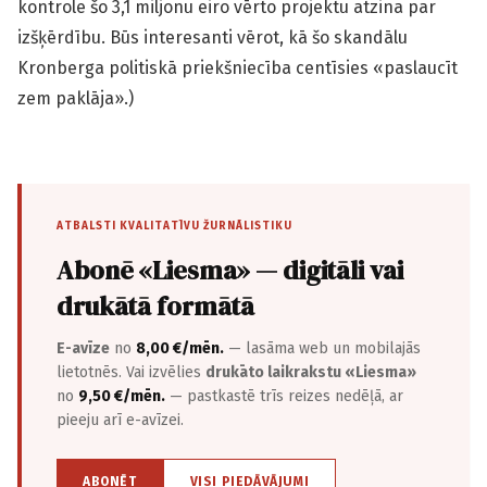
kontrole šo 3,1 miljonu eiro vērto projektu atzina par
izšķērdību. Būs interesanti vērot, kā šo skandālu
Kronberga politiskā priekšniecība centīsies «paslaucīt
zem paklāja».)
ATBALSTI KVALITATĪVU ŽURNĀLISTIKU
Abonē «Liesma» — digitāli vai
drukātā formātā
E-avīze
no
8,00 €/mēn.
— lasāma web un mobilajās
lietotnēs. Vai izvēlies
drukāto laikrakstu «Liesma»
no
9,50 €/mēn.
— pastkastē trīs reizes nedēļā, ar
pieeju arī e-avīzei.
ABONĒT
VISI PIEDĀVĀJUMI