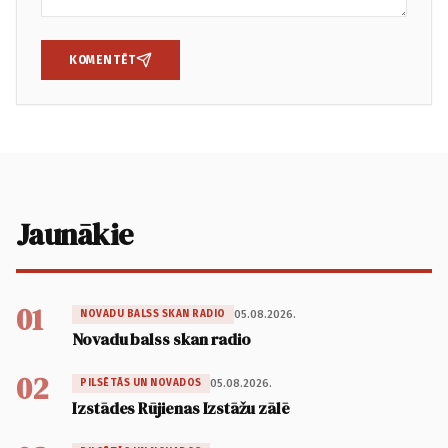
KOMENTĒT
Jaunākie
01
05.08.2026.
NOVADU BALSS SKAN RADIO
Novadu balss skan radio
02
05.08.2026.
PILSĒTĀS UN NOVADOS
Izstādes Rūjienas Izstāžu zālē