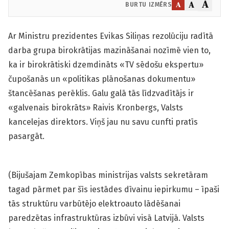
A
A
A
BURTU IZMĒRS
Ar Ministru prezidentes Evikas Siliņas rezolūciju radītā
darba grupa birokrātijas mazināšanai nozīmē vien to,
ka ir birokrātiski dzemdināts «TV sēdošu ekspertu»
čupošanās un «politikas plānošanas dokumentu»
štancēšanas perēklis. Galu galā tās līdzvadītājs ir
«galvenais birokrāts» Raivis Kronbergs, Valsts
kancelejas direktors. Viņš jau nu savu cunfti pratīs
pasargāt.
(Bijušajam Zemkopības ministrijas valsts sekretāram
tagad pārmet par šīs iestādes dīvainu iepirkumu – īpaši
tās struktūru varbūtējo elektroauto lādēšanai
paredzētas infrastruktūras izbūvi visā Latvijā. Valsts