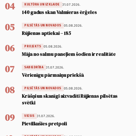
04
31.07.2026.
KULTŪRA UN IZKLAIDE
140 gadus skan Valmieras ērģeles
05
05.08.2026.
PILSĒTĀS UN NOVADOS
Rūjienas aptiekai – 185
06
05.08.2026.
PROJEKTS
Māja no salmu paneļiem šodien ir realitāte
07
31.07.2026.
SABIEDRĪBA
Vērienīgu pārmaiņu priekšā
08
05.08.2026.
PILSĒTĀS UN NOVADOS
Krāšņi un skanīgi aizvadīti Rūjienas pilsētas
svētki
09
31.07.2026.
VIESIS
Pievilkušies pretpoli