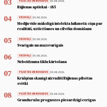
03
05.08.2026.
PILSĒTĀS UN NOVADOS
Rūjienas aptiekai – 185
04
05.08.2026.
VIEDOKĻI
Mediju vide mākslīgā intelekta laikmetā: cīņa par
realitāti, uzticēšanos un cilvēku domāšanu
05
05.08.2026.
VIEDOKĻI
Svarīgais un mazsvarīgais
06
05.08.2026.
VIEDOKĻI
Nebeidzama tīklu kārtošana
07
05.08.2026.
PILSĒTĀS UN NOVADOS
Krāšņi un skanīgi aizvadīti Rūjienas pilsētas
svētki
08
05.08.2026.
PILSĒTĀS UN NOVADOS
Graudu raža: prognozes piesardzīgi cerīgas