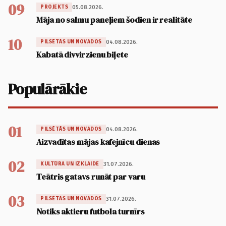
09
05.08.2026.
PROJEKTS
Māja no salmu paneļiem šodien ir realitāte
10
04.08.2026.
PILSĒTĀS UN NOVADOS
Kabatā divvirzienu biļete
Populārākie
01
04.08.2026.
PILSĒTĀS UN NOVADOS
Aizvadītas mājas kafejnīcu dienas
02
31.07.2026.
KULTŪRA UN IZKLAIDE
Teātris gatavs runāt par varu
03
31.07.2026.
PILSĒTĀS UN NOVADOS
Notiks aktieru futbola turnīrs