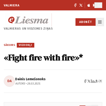
VALMIERA
ABONĒT
VALMIERAS UN
VIDZEMES ZIŅAS
SĀKUMS
/
VIEDOKĻI
«Fight fire with fire»*
Dainis Lemešonoks
DA
AUTORS • 28.03.2025.