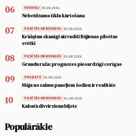
06
05.08.2026.
VIEDOKĻI
Nebeidzama tīklu kārtošana
07
05.08.2026.
PILSĒTĀS UN NOVADOS
Krāšņi un skanīgi aizvadīti Rūjienas pilsētas
svētki
08
05.08.2026.
PILSĒTĀS UN NOVADOS
Graudu raža: prognozes piesardzīgi cerīgas
09
05.08.2026.
PROJEKTS
Māja no salmu paneļiem šodien ir realitāte
10
04.08.2026.
PILSĒTĀS UN NOVADOS
Kabatā divvirzienu biļete
Populārākie