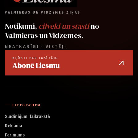
VALMIERAS UN VIDZEMES ZIŅAS
Notikumi,
cilvēki un stāsti
no
Valmieras un Vidzemes.
NEATKARĪGI · VIETĒJI
KĻŪSTI PAR LASĪTĀJU
Abonē Liesmu
LIETOTĀJIEM
Sludinājumi laikrakstā
Reklāma
Par mums