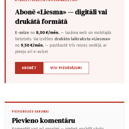
ATBALSTI KVALITATĪVU ŽURNĀLISTIKU
Abonē «Liesma» — digitāli vai
drukātā formātā
E-avīze
no
8,00 €/mēn.
— lasāma web un mobilajās
lietotnēs. Vai izvēlies
drukāto laikrakstu «Liesma»
no
9,50 €/mēn.
— pastkastē trīs reizes nedēļā, ar
pieeju arī e-avīzei.
ABONĒT
VISI PIEDĀVĀJUMI
PIEVIENOJIES SARUNAI
Pievieno komentāru
Komentēt vari arī anonīmi — pietiek norādīt vārdu.