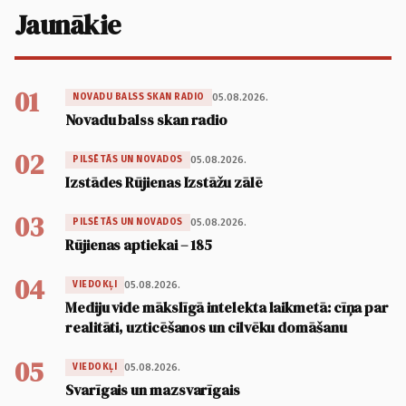
Jaunākie
01
05.08.2026.
NOVADU BALSS SKAN RADIO
Novadu balss skan radio
02
05.08.2026.
PILSĒTĀS UN NOVADOS
Izstādes Rūjienas Izstāžu zālē
03
05.08.2026.
PILSĒTĀS UN NOVADOS
Rūjienas aptiekai – 185
04
05.08.2026.
VIEDOKĻI
Mediju vide mākslīgā intelekta laikmetā: cīņa par
realitāti, uzticēšanos un cilvēku domāšanu
05
05.08.2026.
VIEDOKĻI
Svarīgais un mazsvarīgais