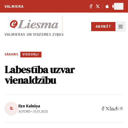
VALMIERA
ABONĒT
VALMIERAS UN
VIDZEMES ZIŅAS
SĀKUMS
/
VIEDOKĻI
Labestība uzvar
vienaldzību
Ilze Kalniņa
IL
AUTORS • 31.01.2025.