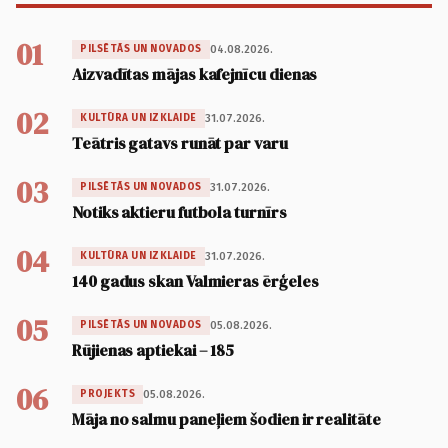
01
04.08.2026.
PILSĒTĀS UN NOVADOS
Aizvadītas mājas kafejnīcu dienas
02
31.07.2026.
KULTŪRA UN IZKLAIDE
Teātris gatavs runāt par varu
03
31.07.2026.
PILSĒTĀS UN NOVADOS
Notiks aktieru futbola turnīrs
04
31.07.2026.
KULTŪRA UN IZKLAIDE
140 gadus skan Valmieras ērģeles
05
05.08.2026.
PILSĒTĀS UN NOVADOS
Rūjienas aptiekai – 185
06
05.08.2026.
PROJEKTS
Māja no salmu paneļiem šodien ir realitāte