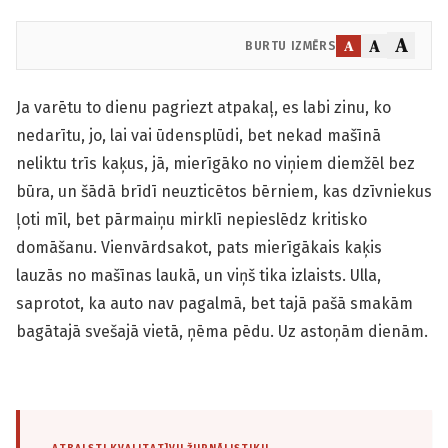
A
A
A
BURTU IZMĒRS
Ja varētu to dienu pagriezt atpakaļ, es labi zinu, ko
nedarītu, jo, lai vai ūdensplūdi, bet nekad mašīnā
neliktu trīs kaķus, jā, mierīgāko no viņiem diemžēl bez
būra, un šādā brīdī neuzticētos bērniem, kas dzīvniekus
ļoti mīl, bet pārmaiņu mirklī nepieslēdz kritisko
domāšanu. Vienvārdsakot, pats mierīgākais kaķis
lauzās no mašīnas laukā, un viņš tika izlaists. Ulla,
saprotot, ka auto nav pagalmā, bet tajā pašā smakām
bagātajā svešajā vietā, ņēma pēdu. Uz astoņām dienām.