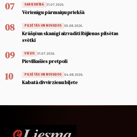
07
31.07.2026.
SABIEDRĪBA
Vērienīgu pārmaiņu priekšā
08
05.08.2026.
PILSĒTĀS UN NOVADOS
Krāšņi un skanīgi aizvadīti Rūjienas pilsētas
svētki
09
31.07.2026.
VIESIS
Pievilkušies pretpoli
10
04.08.2026.
PILSĒTĀS UN NOVADOS
Kabatā divvirzienu biļete