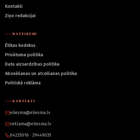
Kontakti
Ziņo redakcijai
NOTEIKUMI
Ētikas kodekss
Privātuma politika
Datu aizsardzības politika
Abonēšanas un atcelšanas politika
Politiskā reklāma
KONTAKTI
eliesma@eliesma.lv
reklama@eliesma.lv
64225016 · 29449035