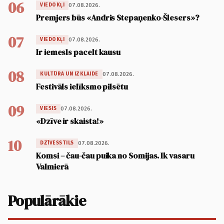
06
07.08.2026.
VIEDOKĻI
Premjers būs «Andris Stepaņenko-Šlesers»?
07
07.08.2026.
VIEDOKĻI
Ir iemesls pacelt kausu
08
07.08.2026.
KULTŪRA UN IZKLAIDE
Festivāls ielīksmo pilsētu
09
07.08.2026.
VIESIS
«Dzīve ir skaista!»
10
07.08.2026.
DZĪVESSTILS
Komsi – čau-čau puika no Somijas. Ik vasaru
Valmierā
Populārākie