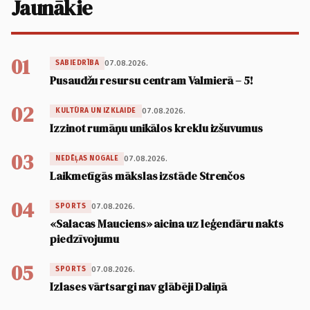
Jaunākie
01
07.08.2026.
SABIEDRĪBA
Pusaudžu resursu centram Valmierā – 5!
02
07.08.2026.
KULTŪRA UN IZKLAIDE
Izzinot rumāņu unikālos kreklu izšuvumus
03
07.08.2026.
NEDĒĻAS NOGALE
Laikmetīgās mākslas izstāde Strenčos
04
07.08.2026.
SPORTS
«Salacas Mauciens» aicina uz leģendāru nakts
piedzīvojumu
05
07.08.2026.
SPORTS
Izlases vārtsargi nav glābēji Daliņā