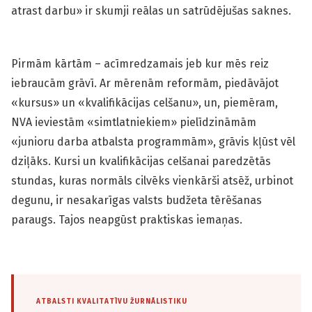
atrast darbu» ir skumji reālas un satrūdējušas saknes.
Pirmām kārtām – acīmredzamais jeb kur mēs reiz
iebraucām grāvī. Ar mērenām reformām, piedāvājot
«kursus» un «kvalifikācijas celšanu», un, piemēram,
NVA ieviestām «simtlatniekiem» pielīdzināmām
«junioru darba atbalsta programmām», grāvis kļūst vēl
dziļāks. Kursi un kvalifikācijas celšanai paredzētās
stundas, kuras normāls cilvēks vienkārši atsēž, urbinot
degunu, ir nesakarīgas valsts budžeta tērēšanas
paraugs. Tajos neapgūst praktiskas iemaņas.
ATBALSTI KVALITATĪVU ŽURNĀLISTIKU