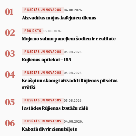
01
04.08.2026.
PILSĒTĀS UN NOVADOS
Aizvadītas mājas kafejnīcu dienas
02
05.08.2026.
PROJEKTS
Māja no salmu paneļiem šodien ir realitāte
03
05.08.2026.
PILSĒTĀS UN NOVADOS
Rūjienas aptiekai – 185
04
05.08.2026.
PILSĒTĀS UN NOVADOS
Krāšņi un skanīgi aizvadīti Rūjienas pilsētas
svētki
05
05.08.2026.
PILSĒTĀS UN NOVADOS
Izstādes Rūjienas Izstāžu zālē
06
04.08.2026.
PILSĒTĀS UN NOVADOS
Kabatā divvirzienu biļete