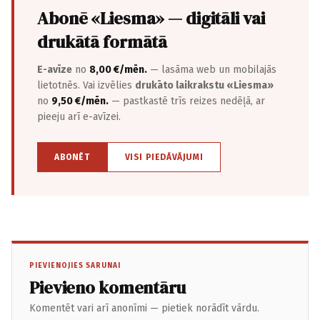
Abonē «Liesma» — digitāli vai
drukātā formātā
E-avīze
no
8,00 €/mēn.
— lasāma web un mobilajās
lietotnēs. Vai izvēlies
drukāto laikrakstu «Liesma»
no
9,50 €/mēn.
— pastkastē trīs reizes nedēļā, ar
pieeju arī e-avīzei.
ABONĒT
VISI PIEDĀVĀJUMI
PIEVIENOJIES SARUNAI
Pievieno komentāru
Komentēt vari arī anonīmi — pietiek norādīt vārdu.