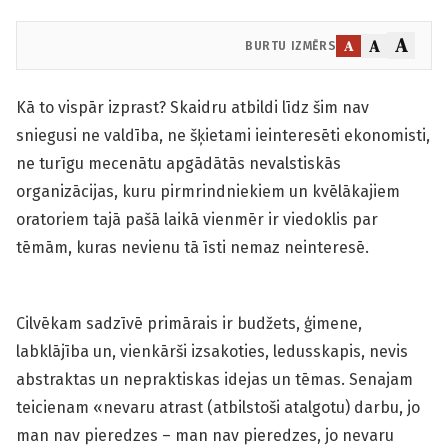
A
A
A
BURTU IZMĒRS
Kā to vispār izprast? Skaidru atbildi līdz šim nav
sniegusi ne valdība, ne šķietami ieinteresēti ekonomisti,
ne turīgu mecenātu apgādātās nevalstiskās
organizācijas, kuru pirmrindniekiem un kvēlākajiem
oratoriem tajā pašā laikā vienmēr ir viedoklis par
tēmām, kuras nevienu tā īsti nemaz neinteresē.
Cilvēkam sadzīvē primārais ir budžets, ģimene,
labklājība un, vienkārši izsakoties, ledusskapis, nevis
abstraktas un nepraktiskas idejas un tēmas. Senajam
teicienam «nevaru atrast (atbilstoši atalgotu) darbu, jo
man nav pieredzes – man nav pieredzes, jo nevaru