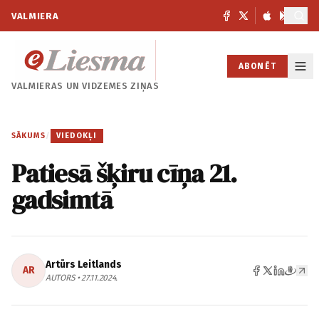
VALMIERA
ABONĒT
VALMIERAS UN
VIDZEMES ZIŅAS
SĀKUMS
/
VIEDOKĻI
Patiesā šķiru cīņa 21.
gadsimtā
Artūrs Leitlands
AR
AUTORS • 27.11.2024.