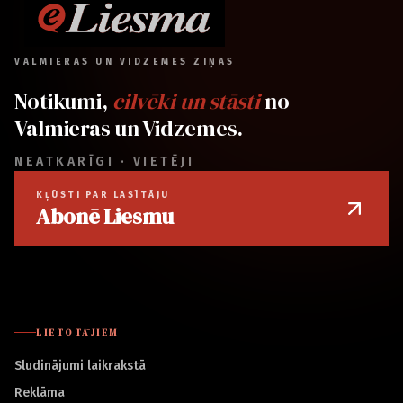
VALMIERAS UN VIDZEMES ZIŅAS
Notikumi,
cilvēki un stāsti
no
Valmieras un Vidzemes.
NEATKARĪGI · VIETĒJI
KĻŪSTI PAR LASĪTĀJU
Abonē Liesmu
LIETOTĀJIEM
Sludinājumi laikrakstā
Reklāma