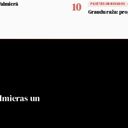
10
Valmierā
PILSĒTĀS UN NOVADOS
Graudu raža: pro
lmieras un