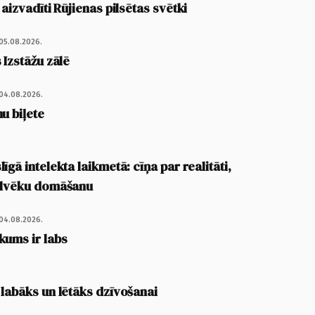
 aizvadīti Rūjienas pilsētas svētki
05.08.2026.
 Izstāžu zālē
04.08.2026.
u biļete
īgā intelekta laikmetā: cīņa par realitāti,
cilvēku domāšanu
04.08.2026.
kums ir labs
 labāks un lētāks dzīvošanai