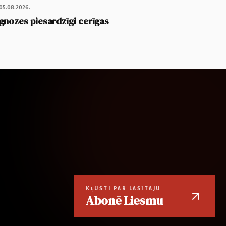
05.08.2026.
gnozes piesardzīgi cerīgas
KĻŪSTI PAR LASĪTĀJU
Abonē Liesmu