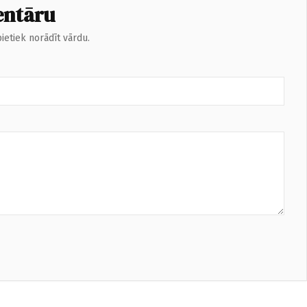
entāru
ietiek norādīt vārdu.