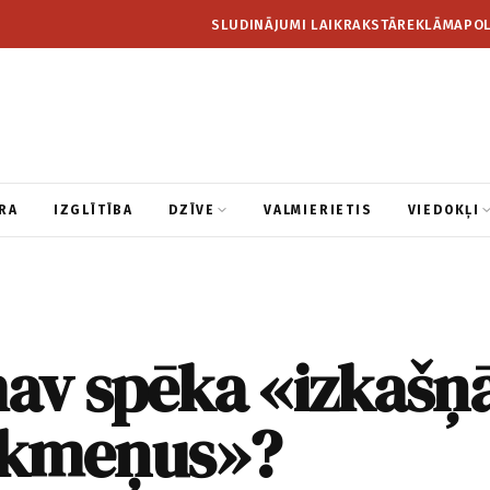
SLUDINĀJUMI LAIKRAKSTĀ
REKLĀMA
POL
RA
IZGLĪTĪBA
DZĪVE
VALMIERIETIS
VIEDOKĻI
nav spēka «izkašņ
akmeņus»?