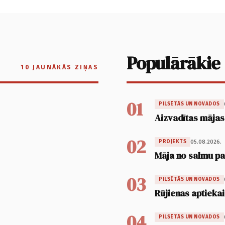
Populārākie
10 JAUNĀKĀS ZIŅAS
01
PILSĒTĀS UN NOVADOS
Aizvadītas mājas
02
05.08.2026.
PROJEKTS
Māja no salmu pan
03
PILSĒTĀS UN NOVADOS
Rūjienas aptiekai
04
PILSĒTĀS UN NOVADOS