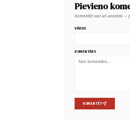
Pievieno kom
Komentēt vari arī anonīmi — p
VĀRDS
KOMENTĀRS
KOMENTĒT