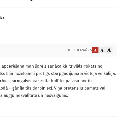
oks
A
A
A
BURTU IZMĒRS
 apcerēšana man šoreiz sanāca kā triviāls «skats no
ss bija nožēlojami pretīgs starpgadījumam vietējā veikaliņā.
bies, sirmgalvis «ar zelta brillīti» pa visu bodīti –
lodā – gānīja tās darbinieci. Viņa pretenziju pamats vai
ija augļu nekvalitāte un nesvaigums.