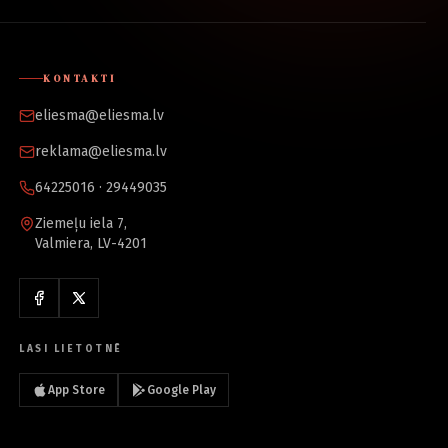
KONTAKTI
eliesma@eliesma.lv
reklama@eliesma.lv
64225016 · 29449035
Ziemeļu iela 7,
Valmiera, LV-4201
LASI LIETOTNĒ
App Store
Google Play