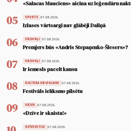
«Salacas Mauciens» aicina uz leģendāru nakt
05
07.08.2026.
SPORTS
Izlases vārtsargi nav glābēji Daliņā
06
07.08.2026.
VIEDOKĻI
Premjers būs «Andris Stepaņenko-Šlesers»?
07
07.08.2026.
VIEDOKĻI
Ir iemesls pacelt kausu
08
07.08.2026.
KULTŪRA UN IZKLAIDE
Festivāls ielīksmo pilsētu
09
07.08.2026.
VIESIS
«Dzīve ir skaista!»
10
07.08.2026.
DZĪVESSTILS