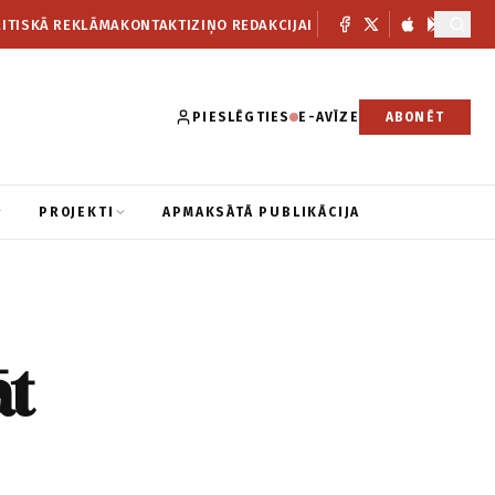
ITISKĀ REKLĀMA
KONTAKTI
ZIŅO REDAKCIJAI
PIESLĒGTIES
E-AVĪZE
ABONĒT
PROJEKTI
APMAKSĀTĀ PUBLIKĀCIJA
āt