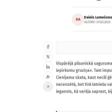
Dainis Lemešon
DA
AUTORS • 07.03.2025.
Vispārējā pilsoniskā saguruma
iepirkumu groziņa». Tam impul
Cienījama skata, kaut necili ģēr
necenzētā, bet tīrā latviešu va
iegansts, kā varēja saprast, b