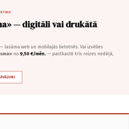
ISTIKU
a» — digitāli vai drukātā
— lasāma web un mobilajās lietotnēs. Vai izvēlies
iesma»
no
9,50 €/mēn.
— pastkastē trīs reizes nedēļā,
DĀVĀJUMI