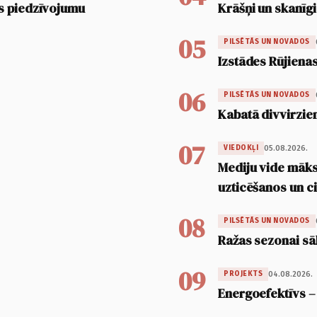
s piedzīvojumu
Krāšņi un skanīgi
05
PILSĒTĀS UN NOVADOS
Izstādes Rūjienas
06
PILSĒTĀS UN NOVADOS
Kabatā divvirzien
07
05.08.2026.
VIEDOKĻI
Mediju vide māksl
uzticēšanos un 
08
PILSĒTĀS UN NOVADOS
Ražas sezonai sā
09
04.08.2026.
PROJEKTS
Energoefektīvs –