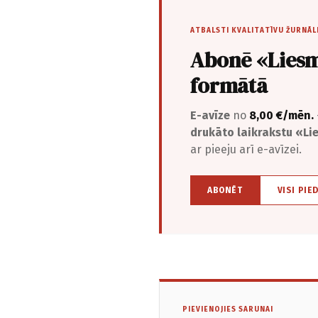
ATBALSTI KVALITATĪVU ŽURNĀL
Abonē «Liesm
formātā
E-avīze
no
8,00 €/mēn.
drukāto laikrakstu «L
ar pieeju arī e-avīzei.
ABONĒT
VISI PIE
PIEVIENOJIES SARUNAI