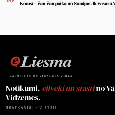
Komsi – čau-čau puika no Somijas. Ik vasaru 
VALMIERAS UN VIDZEMES ZIŅAS
Notikumi,
cilvēki un stāsti
no Va
Vidzemes.
NEATKARĪGI · VIETĒJI