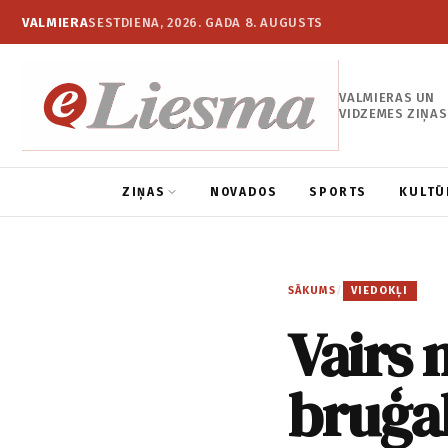
VALMIERA
SESTDIENA, 2026. GADA 8. AUGUSTS
VALMIERAS UN
VIDZEMES ZIŅAS
ZIŅAS
NOVADOS
SPORTS
KULTŪ
SĀKUMS
/
VIEDOKĻI
Vairs 
bruģ