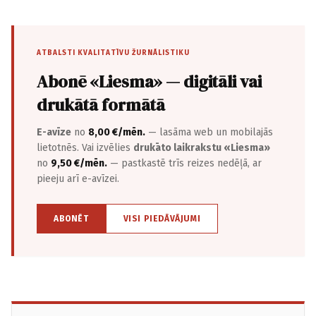
ATBALSTI KVALITATĪVU ŽURNĀLISTIKU
Abonē «Liesma» — digitāli vai
drukātā formātā
E-avīze
no
8,00 €/mēn.
— lasāma web un mobilajās
lietotnēs. Vai izvēlies
drukāto laikrakstu «Liesma»
no
9,50 €/mēn.
— pastkastē trīs reizes nedēļā, ar
pieeju arī e-avīzei.
ABONĒT
VISI PIEDĀVĀJUMI