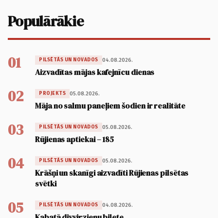
Populārākie
01
04.08.2026.
PILSĒTĀS UN NOVADOS
Aizvadītas mājas kafejnīcu dienas
02
05.08.2026.
PROJEKTS
Māja no salmu paneļiem šodien ir realitāte
03
05.08.2026.
PILSĒTĀS UN NOVADOS
Rūjienas aptiekai – 185
04
05.08.2026.
PILSĒTĀS UN NOVADOS
Krāšņi un skanīgi aizvadīti Rūjienas pilsētas
svētki
05
04.08.2026.
PILSĒTĀS UN NOVADOS
Kabatā divvirzienu biļete