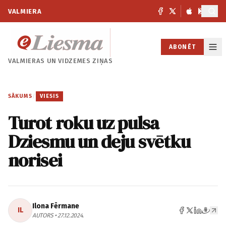
VALMIERA
ABONĒT
VALMIERAS UN
VIDZEMES ZIŅAS
SĀKUMS
/
VIESIS
Turot roku uz pulsa
Dziesmu un deju svētku
norisei
Ilona Fērmane
IL
AUTORS • 27.12.2024.