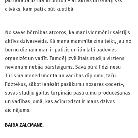
jau norāda uz manu būtību – atraktīvs un enerģisks
cilvēks, kam patīk būt kustībā.
No savas bērnības atceros, ka mani vienmēr ir saistījis
aktīvs dzīvesveids. Kā mana mammīte zina teikt, jau no
bērnu dienām man ir paticis un itin labi padevies
organizēt un vadīt. Tamdēļ izvēlētais studiju virziens
nevienam nebija pārsteigums. Savā pūrā līdzi nesu
Tūrisma menedžmenta un vadības diplomu, taču
līdztekus, sākot ienēsāt pasākumu nozares «oderi»,
savas studiju gaitas turpināju pasākumu producēšanas
un vadības jomā, kas acīmredzot ir mans dzīves
aicinājums.
BAIBA ZALCMANE.