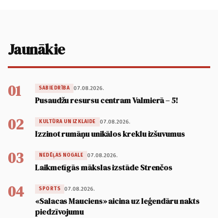
Jaunākie
01
07.08.2026.
SABIEDRĪBA
Pusaudžu resursu centram Valmierā – 5!
02
07.08.2026.
KULTŪRA UN IZKLAIDE
Izzinot rumāņu unikālos kreklu izšuvumus
03
07.08.2026.
NEDĒĻAS NOGALE
Laikmetīgās mākslas izstāde Strenčos
04
07.08.2026.
SPORTS
«Salacas Mauciens» aicina uz leģendāru nakts
piedzīvojumu