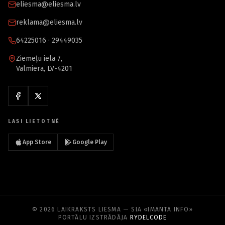
eliesma@eliesma.lv
reklama@eliesma.lv
64225016 · 29449035
Ziemeļu iela 7,
Valmiera, LV-4201
LASI LIETOTNĒ
App Store
Google Play
© 2026 LAIKRAKSTS LIESMA — SIA «IMANTA INFO»
PORTĀLU IZSTRĀDĀJA
RYDELCODE