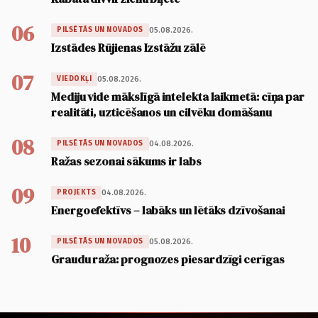
06
05.08.2026.
PILSĒTĀS UN NOVADOS
Izstādes Rūjienas Izstāžu zālē
07
05.08.2026.
VIEDOKĻI
Mediju vide mākslīgā intelekta laikmetā: cīņa par
realitāti, uzticēšanos un cilvēku domāšanu
08
04.08.2026.
PILSĒTĀS UN NOVADOS
Ražas sezonai sākums ir labs
09
04.08.2026.
PROJEKTS
Energoefektīvs – labāks un lētāks dzīvošanai
10
05.08.2026.
PILSĒTĀS UN NOVADOS
Graudu raža: prognozes piesardzīgi cerīgas