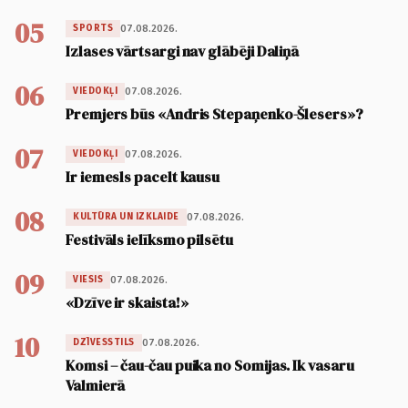
05
07.08.2026.
SPORTS
Izlases vārtsargi nav glābēji Daliņā
06
07.08.2026.
VIEDOKĻI
Premjers būs «Andris Stepaņenko-Šlesers»?
07
07.08.2026.
VIEDOKĻI
Ir iemesls pacelt kausu
08
07.08.2026.
KULTŪRA UN IZKLAIDE
Festivāls ielīksmo pilsētu
09
07.08.2026.
VIESIS
«Dzīve ir skaista!»
10
07.08.2026.
DZĪVESSTILS
Komsi – čau-čau puika no Somijas. Ik vasaru
Valmierā