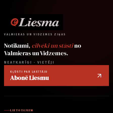
VALMIERAS UN VIDZEMES ZIŅAS
Notikumi,
cilvēki un stāsti
no
Valmieras un Vidzemes.
NEATKARĪGI · VIETĒJI
KĻŪSTI PAR LASĪTĀJU
Abonē Liesmu
LIETOTĀJIEM