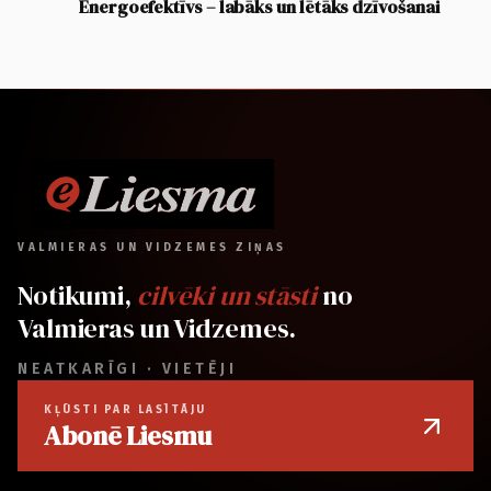
Energoefektīvs – labāks un lētāks dzīvošanai
VALMIERAS UN VIDZEMES ZIŅAS
Notikumi,
cilvēki un stāsti
no
Valmieras un Vidzemes.
NEATKARĪGI · VIETĒJI
KĻŪSTI PAR LASĪTĀJU
Abonē Liesmu