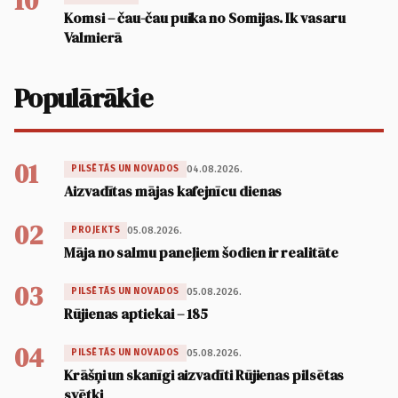
10
Komsi – čau-čau puika no Somijas. Ik vasaru
Valmierā
Populārākie
01
04.08.2026.
PILSĒTĀS UN NOVADOS
Aizvadītas mājas kafejnīcu dienas
02
05.08.2026.
PROJEKTS
Māja no salmu paneļiem šodien ir realitāte
03
05.08.2026.
PILSĒTĀS UN NOVADOS
Rūjienas aptiekai – 185
04
05.08.2026.
PILSĒTĀS UN NOVADOS
Krāšņi un skanīgi aizvadīti Rūjienas pilsētas
svētki