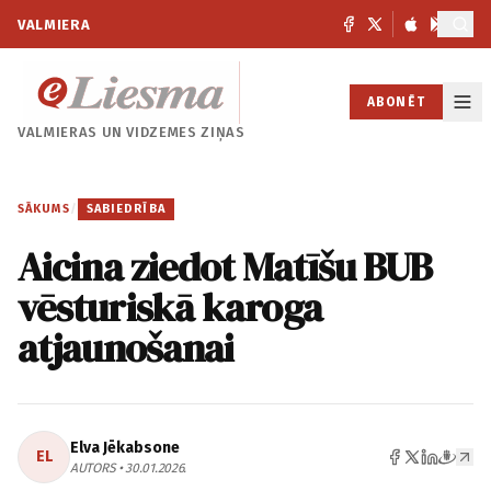
VALMIERA
ABONĒT
VALMIERAS UN
VIDZEMES ZIŅAS
SĀKUMS
/
SABIEDRĪBA
Aicina ziedot Matīšu BUB
vēsturiskā karoga
atjaunošanai
Elva Jēkabsone
EL
AUTORS • 30.01.2026.