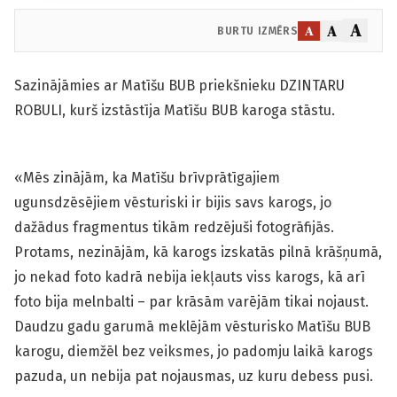
A
A
A
BURTU IZMĒRS
Sazinājāmies ar Matīšu BUB priekšnieku DZINTARU
ROBULI, kurš izstāstīja Matīšu BUB karoga stāstu.
«Mēs zinājām, ka Matīšu brīvprātīgajiem
ugunsdzēsējiem vēsturiski ir bijis savs karogs, jo
dažādus fragmentus tikām redzējuši fotogrāfijās.
Protams, nezinājām, kā karogs izskatās pilnā krāšņumā,
jo nekad foto kadrā nebija iekļauts viss karogs, kā arī
foto bija melnbalti – par krāsām varējām tikai nojaust.
Daudzu gadu garumā meklējām vēsturisko Matīšu BUB
karogu, diemžēl bez veiksmes, jo padomju laikā karogs
pazuda, un nebija pat nojausmas, uz kuru debess pusi.