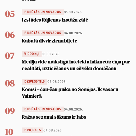
05
05.08.2026.
PILSĒTĀS UN NOVADOS
Izstādes Rūjienas Izstāžu zālē
06
04.08.2026.
PILSĒTĀS UN NOVADOS
Kabatā divvirzienu biļete
07
05.08.2026.
VIEDOKĻI
Mediju vide mākslīgā intelekta laikmetā: cīņa par
realitāti, uzticēšanos un cilvēku domāšanu
08
07.08.2026.
DZĪVESSTILS
Komsi – čau-čau puika no Somijas. Ik vasaru
Valmierā
09
04.08.2026.
PILSĒTĀS UN NOVADOS
Ražas sezonai sākums ir labs
10
04.08.2026.
PROJEKTS