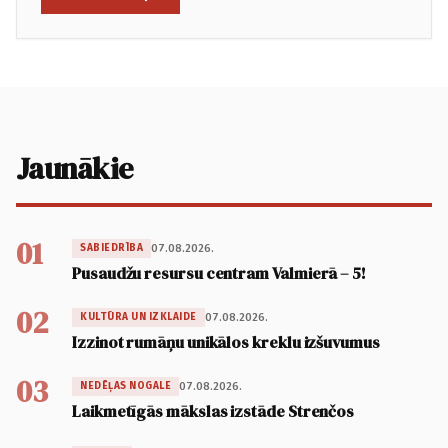
Jaunākie
01
07.08.2026.
SABIEDRĪBA
Pusaudžu resursu centram Valmierā – 5!
02
07.08.2026.
KULTŪRA UN IZKLAIDE
Izzinot rumāņu unikālos kreklu izšuvumus
03
07.08.2026.
NEDĒĻAS NOGALE
Laikmetīgās mākslas izstāde Strenčos