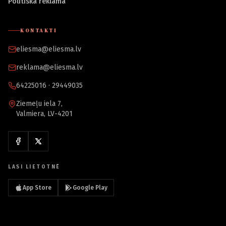
Politiskā reklāma
KONTAKTI
eliesma@eliesma.lv
reklama@eliesma.lv
64225016 · 29449035
Ziemeļu iela 7,
Valmiera, LV-4201
LASI LIETOTNĒ
App Store
Google Play