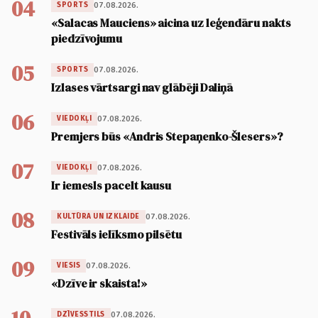
04
07.08.2026.
SPORTS
«Salacas Mauciens» aicina uz leģendāru nakts
piedzīvojumu
05
07.08.2026.
SPORTS
Izlases vārtsargi nav glābēji Daliņā
06
07.08.2026.
VIEDOKĻI
Premjers būs «Andris Stepaņenko-Šlesers»?
07
07.08.2026.
VIEDOKĻI
Ir iemesls pacelt kausu
08
07.08.2026.
KULTŪRA UN IZKLAIDE
Festivāls ielīksmo pilsētu
09
07.08.2026.
VIESIS
«Dzīve ir skaista!»
07.08.2026.
DZĪVESSTILS