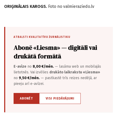
ORIĢINĀLAIS KAROGS.
Foto no valmieraziedo.lv
ATBALSTI KVALITATĪVU ŽURNĀLISTIKU
Abonē «Liesma» — digitāli vai
drukātā formātā
E-avīze
no
8,00 €/mēn.
— lasāma web un mobilajās
lietotnēs. Vai izvēlies
drukāto laikrakstu «Liesma»
no
9,50 €/mēn.
— pastkastē trīs reizes nedēļā, ar
pieeju arī e-avīzei.
ABONĒT
VISI PIEDĀVĀJUMI