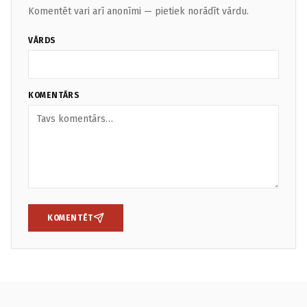
Komentēt vari arī anonīmi — pietiek norādīt vārdu.
VĀRDS
KOMENTĀRS
KOMENTĒT