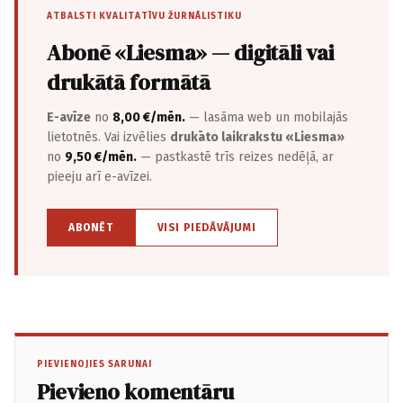
ATBALSTI KVALITATĪVU ŽURNĀLISTIKU
Abonē «Liesma» — digitāli vai
drukātā formātā
E-avīze
no
8,00 €/mēn.
— lasāma web un mobilajās
lietotnēs. Vai izvēlies
drukāto laikrakstu «Liesma»
no
9,50 €/mēn.
— pastkastē trīs reizes nedēļā, ar
pieeju arī e-avīzei.
ABONĒT
VISI PIEDĀVĀJUMI
PIEVIENOJIES SARUNAI
Pievieno komentāru