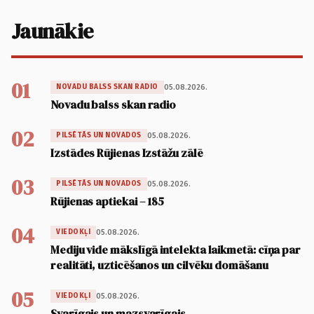
Jaunākie
01
05.08.2026.
NOVADU BALSS SKAN RADIO
Novadu balss skan radio
02
05.08.2026.
PILSĒTĀS UN NOVADOS
Izstādes Rūjienas Izstāžu zālē
03
05.08.2026.
PILSĒTĀS UN NOVADOS
Rūjienas aptiekai – 185
04
05.08.2026.
VIEDOKĻI
Mediju vide mākslīgā intelekta laikmetā: cīņa par
realitāti, uzticēšanos un cilvēku domāšanu
05
05.08.2026.
VIEDOKĻI
Svarīgais un mazsvarīgais