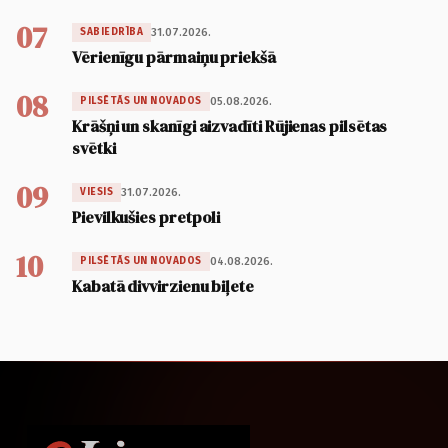
07
31.07.2026.
SABIEDRĪBA
Vērienīgu pārmaiņu priekšā
08
05.08.2026.
PILSĒTĀS UN NOVADOS
Krāšņi un skanīgi aizvadīti Rūjienas pilsētas
svētki
09
31.07.2026.
VIESIS
Pievilkušies pretpoli
10
04.08.2026.
PILSĒTĀS UN NOVADOS
Kabatā divvirzienu biļete