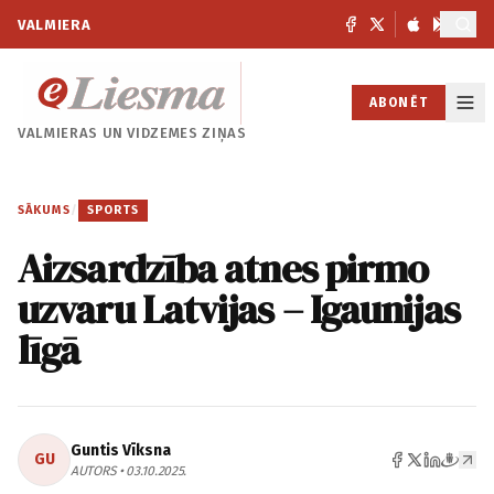
VALMIERA
ABONĒT
VALMIERAS UN
VIDZEMES ZIŅAS
SĀKUMS
/
SPORTS
Aizsardzība atnes pirmo
uzvaru Latvijas – Igaunijas
līgā
Guntis Vīksna
GU
AUTORS • 03.10.2025.