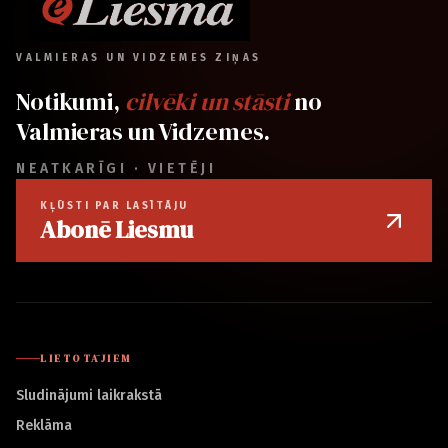
VALMIERAS UN VIDZEMES ZIŅAS
Notikumi,
cilvēki un stāsti
no
Valmieras un Vidzemes.
NEATKARĪGI · VIETĒJI
KĻŪSTI PAR LASĪTĀJU
Abonē Liesmu
LIETOTĀJIEM
Sludinājumi laikrakstā
Reklāma