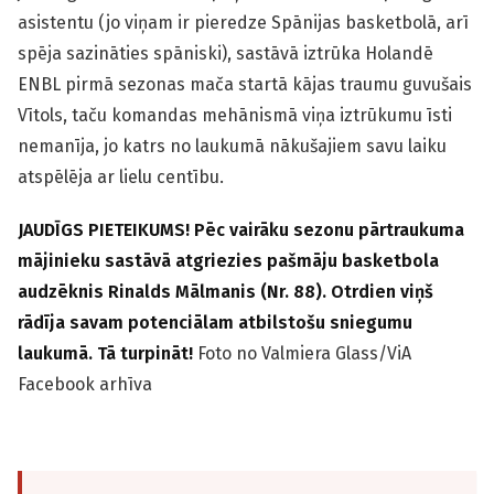
asistentu (jo viņam ir pieredze Spānijas basketbolā, arī
spēja sazināties spāniski), sastāvā iztrūka Holandē
ENBL pirmā sezonas mača startā kājas traumu guvušais
Vītols, taču komandas mehānismā viņa iztrūkumu īsti
nemanīja, jo katrs no laukumā nākušajiem savu laiku
atspēlēja ar lielu centību.
JAUDĪGS PIETEIKUMS! Pēc vairāku sezonu pārtraukuma
mājinieku sastāvā atgriezies pašmāju basketbola
audzēknis Rinalds Mālmanis (Nr. 88). Otrdien viņš
rādīja savam potenciālam atbilstošu sniegumu
laukumā. Tā turpināt!
Foto no Valmiera Glass/ViA
Facebook arhīva