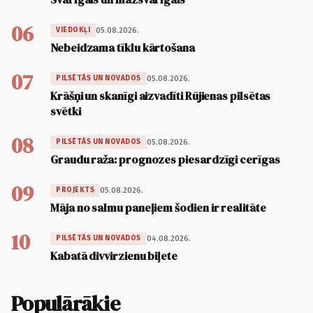
06
05.08.2026.
VIEDOKĻI
Nebeidzama tīklu kārtošana
07
05.08.2026.
PILSĒTĀS UN NOVADOS
Krāšņi un skanīgi aizvadīti Rūjienas pilsētas
svētki
08
05.08.2026.
PILSĒTĀS UN NOVADOS
Graudu raža: prognozes piesardzīgi cerīgas
09
05.08.2026.
PROJEKTS
Māja no salmu paneļiem šodien ir realitāte
10
04.08.2026.
PILSĒTĀS UN NOVADOS
Kabatā divvirzienu biļete
Populārākie