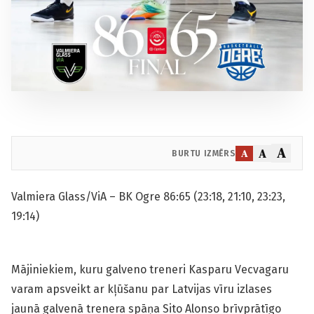
A
A
A
BURTU IZMĒRS
Valmiera Glass/ViA – BK Ogre 86:65 (23:18, 21:10, 23:23,
19:14)
Mājiniekiem, kuru galveno treneri Kasparu Vecvagaru
varam apsveikt ar kļūšanu par Latvijas vīru izlases
jaunā galvenā trenera spāņa Sito Alonso brīvprātīgo