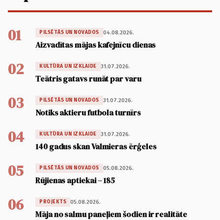
01
04.08.2026.
PILSĒTĀS UN NOVADOS
Aizvadītas mājas kafejnīcu dienas
02
31.07.2026.
KULTŪRA UN IZKLAIDE
Teātris gatavs runāt par varu
03
31.07.2026.
PILSĒTĀS UN NOVADOS
Notiks aktieru futbola turnīrs
04
31.07.2026.
KULTŪRA UN IZKLAIDE
140 gadus skan Valmieras ērģeles
05
05.08.2026.
PILSĒTĀS UN NOVADOS
Rūjienas aptiekai – 185
06
05.08.2026.
PROJEKTS
Māja no salmu paneļiem šodien ir realitāte