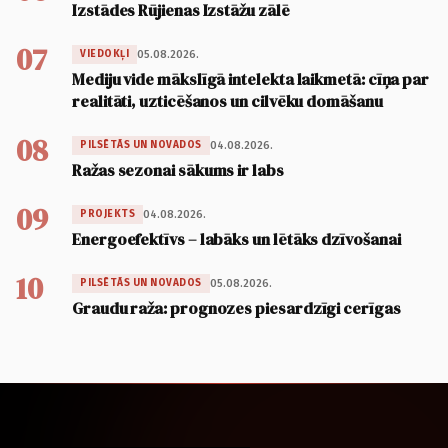
Izstādes Rūjienas Izstāžu zālē
07
05.08.2026.
VIEDOKĻI
Mediju vide mākslīgā intelekta laikmetā: cīņa par
realitāti, uzticēšanos un cilvēku domāšanu
08
04.08.2026.
PILSĒTĀS UN NOVADOS
Ražas sezonai sākums ir labs
09
04.08.2026.
PROJEKTS
Energoefektīvs – labāks un lētāks dzīvošanai
10
05.08.2026.
PILSĒTĀS UN NOVADOS
Graudu raža: prognozes piesardzīgi cerīgas