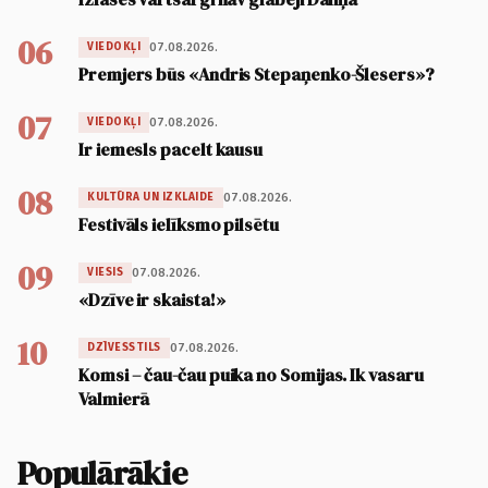
06
07.08.2026.
VIEDOKĻI
Premjers būs «Andris Stepaņenko-Šlesers»?
07
07.08.2026.
VIEDOKĻI
Ir iemesls pacelt kausu
08
07.08.2026.
KULTŪRA UN IZKLAIDE
Festivāls ielīksmo pilsētu
09
07.08.2026.
VIESIS
«Dzīve ir skaista!»
10
07.08.2026.
DZĪVESSTILS
Komsi – čau-čau puika no Somijas. Ik vasaru
Valmierā
Populārākie