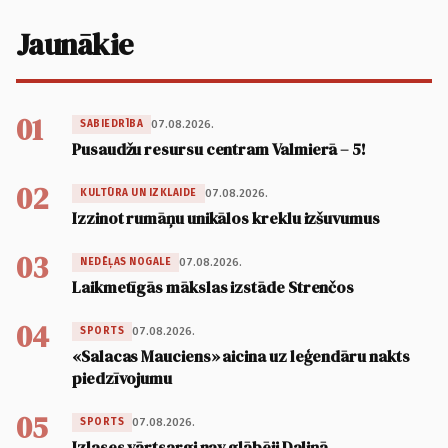
Jaunākie
01
07.08.2026.
SABIEDRĪBA
Pusaudžu resursu centram Valmierā – 5!
02
07.08.2026.
KULTŪRA UN IZKLAIDE
Izzinot rumāņu unikālos kreklu izšuvumus
03
07.08.2026.
NEDĒĻAS NOGALE
Laikmetīgās mākslas izstāde Strenčos
04
07.08.2026.
SPORTS
«Salacas Mauciens» aicina uz leģendāru nakts
piedzīvojumu
05
07.08.2026.
SPORTS
Izlases vārtsargi nav glābēji Daliņā