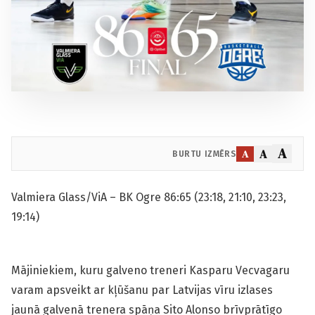
A
A
A
BURTU IZMĒRS
Valmiera Glass/ViA – BK Ogre 86:65 (23:18, 21:10, 23:23,
19:14)
Mājiniekiem, kuru galveno treneri Kasparu Vecvagaru
varam apsveikt ar kļūšanu par Latvijas vīru izlases
jaunā galvenā trenera spāņa Sito Alonso brīvprātīgo