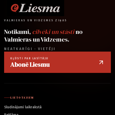
VALMIERAS UN VIDZEMES ZIŅAS
Notikumi,
cilvēki un stāsti
no
Valmieras un Vidzemes.
NEATKARĪGI · VIETĒJI
KĻŪSTI PAR LASĪTĀJU
Abonē Liesmu
LIETOTĀJIEM
Sludinājumi laikrakstā
Reklāma