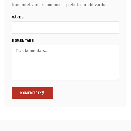
Komentēt vari arī anonīmi — pietiek norādīt vārdu.
VĀRDS
KOMENTĀRS
KOMENTĒT