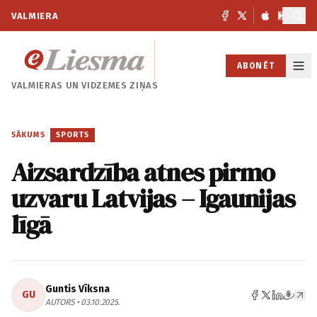
VALMIERA
ABONĒT
VALMIERAS UN
VIDZEMES ZIŅAS
SĀKUMS
/
SPORTS
Aizsardzība atnes pirmo
uzvaru Latvijas – Igaunijas
līgā
Guntis Vīksna
GU
AUTORS • 03.10.2025.