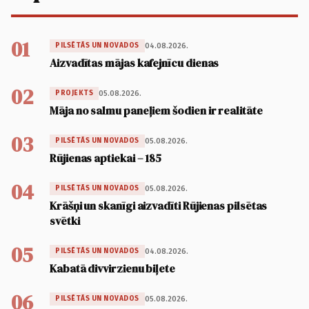
01
04.08.2026.
PILSĒTĀS UN NOVADOS
Aizvadītas mājas kafejnīcu dienas
02
05.08.2026.
PROJEKTS
Māja no salmu paneļiem šodien ir realitāte
03
05.08.2026.
PILSĒTĀS UN NOVADOS
Rūjienas aptiekai – 185
04
05.08.2026.
PILSĒTĀS UN NOVADOS
Krāšņi un skanīgi aizvadīti Rūjienas pilsētas
svētki
05
04.08.2026.
PILSĒTĀS UN NOVADOS
Kabatā divvirzienu biļete
06
05.08.2026.
PILSĒTĀS UN NOVADOS