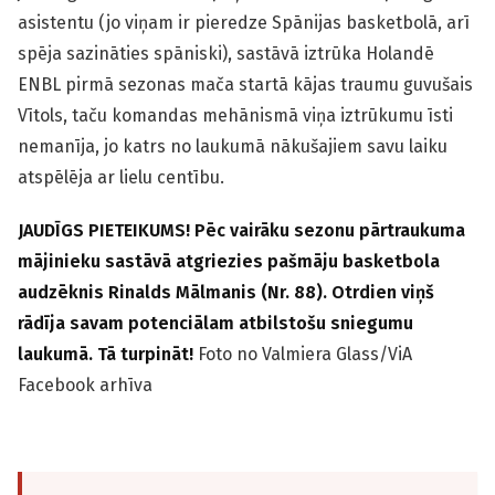
asistentu (jo viņam ir pieredze Spānijas basketbolā, arī
spēja sazināties spāniski), sastāvā iztrūka Holandē
ENBL pirmā sezonas mača startā kājas traumu guvušais
Vītols, taču komandas mehānismā viņa iztrūkumu īsti
nemanīja, jo katrs no laukumā nākušajiem savu laiku
atspēlēja ar lielu centību.
JAUDĪGS PIETEIKUMS! Pēc vairāku sezonu pārtraukuma
mājinieku sastāvā atgriezies pašmāju basketbola
audzēknis Rinalds Mālmanis (Nr. 88). Otrdien viņš
rādīja savam potenciālam atbilstošu sniegumu
laukumā. Tā turpināt!
Foto no Valmiera Glass/ViA
Facebook arhīva