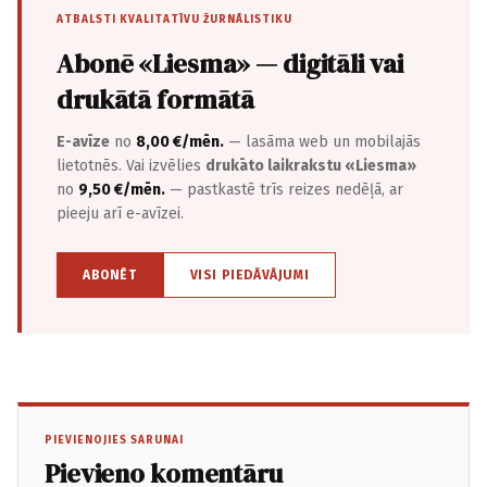
ATBALSTI KVALITATĪVU ŽURNĀLISTIKU
Abonē «Liesma» — digitāli vai
drukātā formātā
E-avīze
no
8,00 €/mēn.
— lasāma web un mobilajās
lietotnēs. Vai izvēlies
drukāto laikrakstu «Liesma»
no
9,50 €/mēn.
— pastkastē trīs reizes nedēļā, ar
pieeju arī e-avīzei.
ABONĒT
VISI PIEDĀVĀJUMI
PIEVIENOJIES SARUNAI
Pievieno komentāru