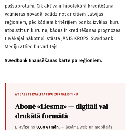
pašsaprotami. Cik aktīva ir hipotekārā kreditēšana
Valmieras novadā, salīdzinot ar citiem Latvijas
reģioniem, pēc kādiem kritērijiem banka izvēlas, kuru
atbalstīt un kuru ne, kādas ir kreditēšanas prognozes
tuvākajai nākotnei, stāsta JĀNIS KROPS, Swedbank
Mediju attiecību vadītājs.
Swedbank finansēšanas karte pa reģioniem.
ATBALSTI KVALITATĪVU ŽURNĀLISTIKU
Abonē «Liesma» — digitāli vai
drukātā formātā
E-avīze
no
8,00 €/mēn.
— lasāma web un mobilajās