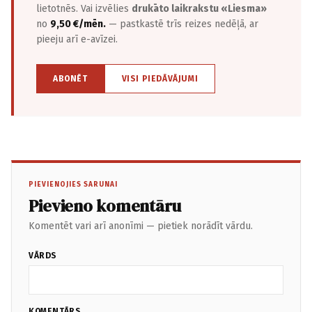
lietotnēs. Vai izvēlies
drukāto laikrakstu «Liesma»
no
9,50 €/mēn.
— pastkastē trīs reizes nedēļā, ar
pieeju arī e-avīzei.
ABONĒT
VISI PIEDĀVĀJUMI
PIEVIENOJIES SARUNAI
Pievieno komentāru
Komentēt vari arī anonīmi — pietiek norādīt vārdu.
VĀRDS
KOMENTĀRS