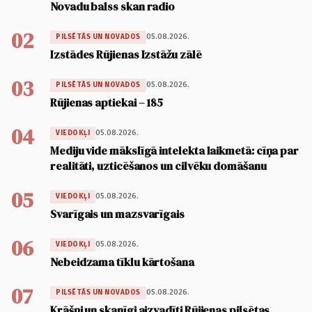
Novadu balss skan radio
02
05.08.2026.
PILSĒTĀS UN NOVADOS
Izstādes Rūjienas Izstāžu zālē
03
05.08.2026.
PILSĒTĀS UN NOVADOS
Rūjienas aptiekai – 185
04
05.08.2026.
VIEDOKĻI
Mediju vide mākslīgā intelekta laikmetā: cīņa par
realitāti, uzticēšanos un cilvēku domāšanu
05
05.08.2026.
VIEDOKĻI
Svarīgais un mazsvarīgais
06
05.08.2026.
VIEDOKĻI
Nebeidzama tīklu kārtošana
07
05.08.2026.
PILSĒTĀS UN NOVADOS
Krāšņi un skanīgi aizvadīti Rūjienas pilsētas