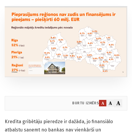
A
A
A
BURTU IZMĒRS
Kredīta gribētāju pieredze ir dažāda, jo finansiālo
atbalstu saņemt no bankas nav vienkārši un