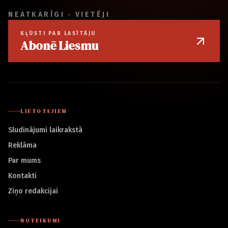
NEATKARĪGI · VIETĒJI
KĻŪSTI PAR LASĪTĀJU
Abonē Liesmu
LIETOTĀJIEM
Sludinājumi laikrakstā
Reklāma
Par mums
Kontakti
Ziņo redakcijai
NOTEIKUMI