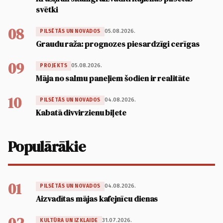
svētki
08
05.08.2026.
PILSĒTĀS UN NOVADOS
Graudu raža: prognozes piesardzīgi cerīgas
09
05.08.2026.
PROJEKTS
Māja no salmu paneļiem šodien ir realitāte
10
04.08.2026.
PILSĒTĀS UN NOVADOS
Kabatā divvirzienu biļete
Populārākie
01
04.08.2026.
PILSĒTĀS UN NOVADOS
Aizvadītas mājas kafejnīcu dienas
31.07.2026.
KULTŪRA UN IZKLAIDE