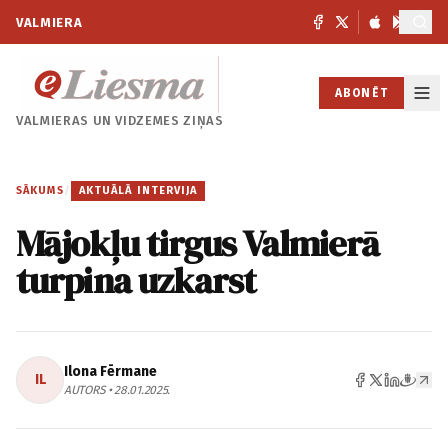
VALMIERA
ABONĒT
VALMIERAS UN
VIDZEMES ZIŅAS
SĀKUMS
/
AKTUĀLĀ INTERVIJA
Mājokļu tirgus Valmierā
turpina uzkarst
Ilona Fērmane
IL
AUTORS • 28.01.2025.