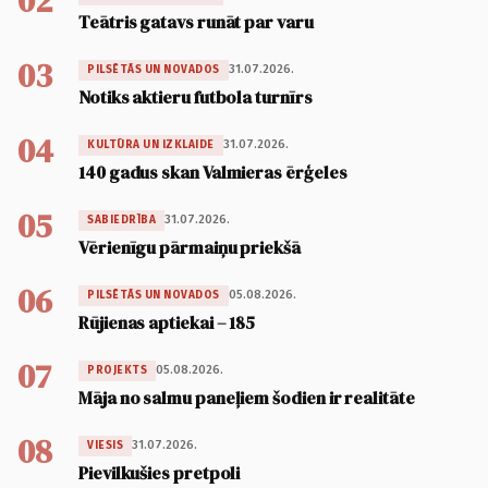
02
Teātris gatavs runāt par varu
03
31.07.2026.
PILSĒTĀS UN NOVADOS
Notiks aktieru futbola turnīrs
04
31.07.2026.
KULTŪRA UN IZKLAIDE
140 gadus skan Valmieras ērģeles
05
31.07.2026.
SABIEDRĪBA
Vērienīgu pārmaiņu priekšā
06
05.08.2026.
PILSĒTĀS UN NOVADOS
Rūjienas aptiekai – 185
07
05.08.2026.
PROJEKTS
Māja no salmu paneļiem šodien ir realitāte
08
31.07.2026.
VIESIS
Pievilkušies pretpoli