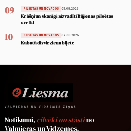
09
05.08.2026.
PILSĒTĀS UN NOVADOS
Krāšņi un skanīgi aizvadīti Rūjienas pilsētas
svētki
10
04.08.2026.
PILSĒTĀS UN NOVADOS
Kabatā divvirzienu biļete
VALMIERAS UN VIDZEMES ZIŅAS
Notikumi,
cilvēki un stāsti
no
Valmieras un Vidzemes.