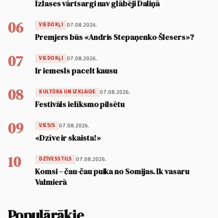
Izlases vārtsargi nav glābēji Daliņā
06
07.08.2026.
VIEDOKĻI
Premjers būs «Andris Stepaņenko-Šlesers»?
07
07.08.2026.
VIEDOKĻI
Ir iemesls pacelt kausu
08
07.08.2026.
KULTŪRA UN IZKLAIDE
Festivāls ielīksmo pilsētu
09
07.08.2026.
VIESIS
«Dzīve ir skaista!»
10
07.08.2026.
DZĪVESSTILS
Komsi – čau-čau puika no Somijas. Ik vasaru
Valmierā
Populārākie