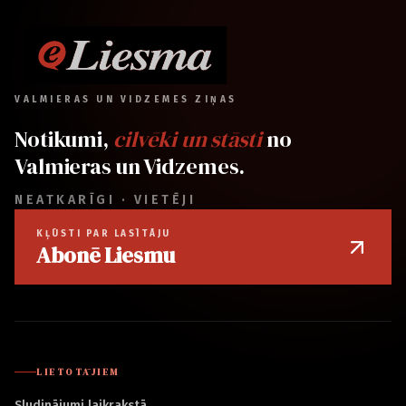
VALMIERAS UN VIDZEMES ZIŅAS
Notikumi,
cilvēki un stāsti
no
Valmieras un Vidzemes.
NEATKARĪGI · VIETĒJI
KĻŪSTI PAR LASĪTĀJU
Abonē Liesmu
LIETOTĀJIEM
Sludinājumi laikrakstā