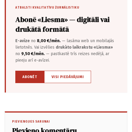
ATBALSTI KVALITATĪVU ŽURNĀLISTIKU
Abonē «Liesma» — digitāli vai
drukātā formātā
E-avīze
no
8,00 €/mēn.
— lasāma web un mobilajās
lietotnēs. Vai izvēlies
drukāto laikrakstu «Liesma»
no
9,50 €/mēn.
— pastkastē trīs reizes nedēļā, ar
pieeju arī e-avīzei.
ABONĒT
VISI PIEDĀVĀJUMI
PIEVIENOJIES SARUNAI
Pievieno komentāru