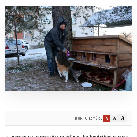
A
A
A
BURTU IZMĒRS