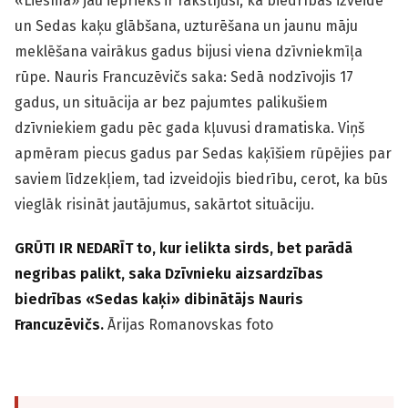
«Liesma» jau iepriekš ir rakstījusi, ka biedrības izveide
un Sedas kaķu glābšana, uzturēšana un jaunu māju
meklēšana vairākus gadus bijusi viena dzīvniekmīļa
rūpe. Nauris Francuzēvičs saka: Sedā nodzīvojis 17
gadus, un situācija ar bez pajumtes palikušiem
dzīvniekiem gadu pēc gada kļuvusi dramatiska. Viņš
apmēram piecus gadus par Sedas kaķīšiem rūpējies par
saviem līdzekļiem, tad izveidojis biedrību, cerot, ka būs
vieglāk risināt jautājumus, sakārtot situāciju.
GRŪTI IR NEDARĪT to, kur ielikta sirds, bet parādā
negribas palikt, saka Dzīvnieku aizsardzības
biedrības «Sedas kaķi» dibinātājs Nauris
Francuzēvičs.
Ārijas Romanovskas foto