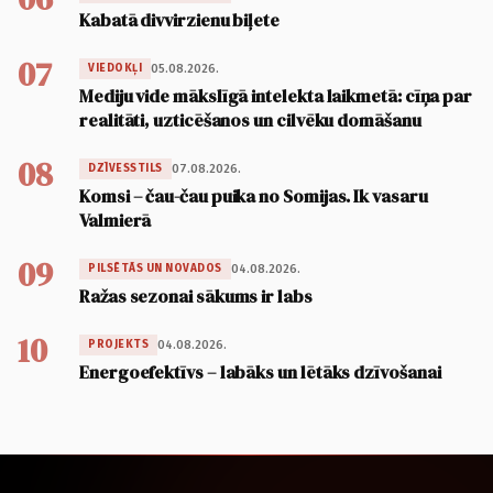
Kabatā divvirzienu biļete
07
05.08.2026.
VIEDOKĻI
Mediju vide mākslīgā intelekta laikmetā: cīņa par
realitāti, uzticēšanos un cilvēku domāšanu
08
07.08.2026.
DZĪVESSTILS
Komsi – čau-čau puika no Somijas. Ik vasaru
Valmierā
09
04.08.2026.
PILSĒTĀS UN NOVADOS
Ražas sezonai sākums ir labs
10
04.08.2026.
PROJEKTS
Energoefektīvs – labāks un lētāks dzīvošanai