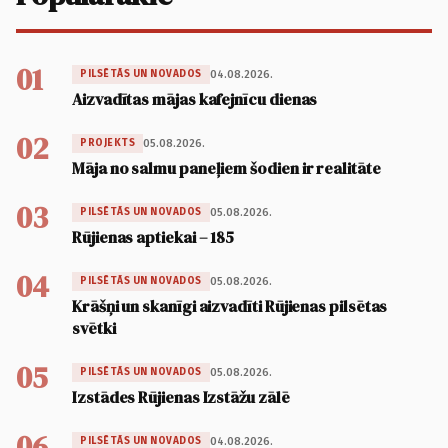
01
04.08.2026.
PILSĒTĀS UN NOVADOS
Aizvadītas mājas kafejnīcu dienas
02
05.08.2026.
PROJEKTS
Māja no salmu paneļiem šodien ir realitāte
03
05.08.2026.
PILSĒTĀS UN NOVADOS
Rūjienas aptiekai – 185
04
05.08.2026.
PILSĒTĀS UN NOVADOS
Krāšņi un skanīgi aizvadīti Rūjienas pilsētas
svētki
05
05.08.2026.
PILSĒTĀS UN NOVADOS
Izstādes Rūjienas Izstāžu zālē
06
04.08.2026.
PILSĒTĀS UN NOVADOS