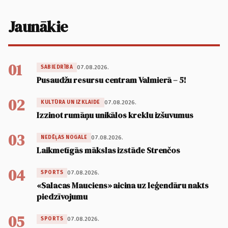
Jaunākie
01
07.08.2026.
SABIEDRĪBA
Pusaudžu resursu centram Valmierā – 5!
02
07.08.2026.
KULTŪRA UN IZKLAIDE
Izzinot rumāņu unikālos kreklu izšuvumus
03
07.08.2026.
NEDĒĻAS NOGALE
Laikmetīgās mākslas izstāde Strenčos
04
07.08.2026.
SPORTS
«Salacas Mauciens» aicina uz leģendāru nakts
piedzīvojumu
05
07.08.2026.
SPORTS