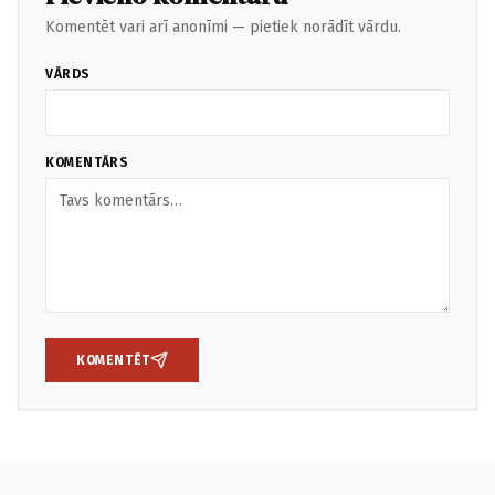
Komentēt vari arī anonīmi — pietiek norādīt vārdu.
VĀRDS
KOMENTĀRS
KOMENTĒT