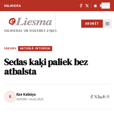
VALMIERA
ABONĒT
VALMIERAS UN
VIDZEMES ZIŅAS
SĀKUMS
/
AKTUĀLĀ INTERVIJA
Sedas kaķi paliek bez
atbalsta
Ilze Kalniņa
IL
AUTORS • 04.02.2025.