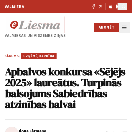
VALMIERA
ABONĒT
VALMIERAS UN
VIDZEMES ZIŅAS
SĀKUMS
/
UZŅĒMĒJDARBĪBA
Apbalvos konkursa «Sējējs
2025» laureātus. Turpinās
balsojums Sabiedrības
atzinības balvai
Ilona Fērmane