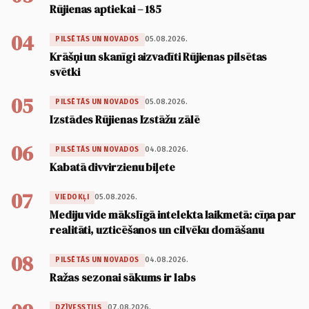
Rūjienas aptiekai – 185
04
05.08.2026.
PILSĒTĀS UN NOVADOS
Krāšņi un skanīgi aizvadīti Rūjienas pilsētas
svētki
05
05.08.2026.
PILSĒTĀS UN NOVADOS
Izstādes Rūjienas Izstāžu zālē
06
04.08.2026.
PILSĒTĀS UN NOVADOS
Kabatā divvirzienu biļete
07
05.08.2026.
VIEDOKĻI
Mediju vide mākslīgā intelekta laikmetā: cīņa par
realitāti, uzticēšanos un cilvēku domāšanu
08
04.08.2026.
PILSĒTĀS UN NOVADOS
Ražas sezonai sākums ir labs
07.08.2026.
DZĪVESSTILS