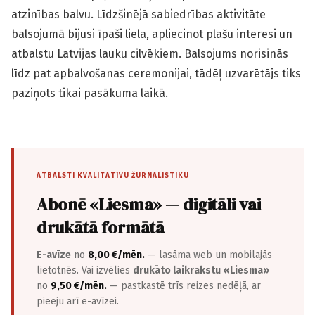
atzinības balvu. Līdzšinējā sabiedrības aktivitāte
balsojumā bijusi īpaši liela, apliecinot plašu interesi un
atbalstu Latvijas lauku cilvēkiem. Balsojums norisinās
līdz pat apbalvošanas ceremonijai, tādēļ uzvarētājs tiks
paziņots tikai pasākuma laikā.
ATBALSTI KVALITATĪVU ŽURNĀLISTIKU
Abonē «Liesma» — digitāli vai
drukātā formātā
E-avīze
no
8,00 €/mēn.
— lasāma web un mobilajās
lietotnēs. Vai izvēlies
drukāto laikrakstu «Liesma»
no
9,50 €/mēn.
— pastkastē trīs reizes nedēļā, ar
pieeju arī e-avīzei.