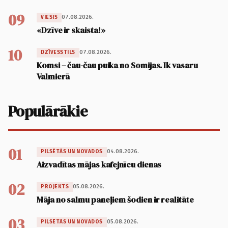
09
07.08.2026.
VIESIS
«Dzīve ir skaista!»
10
07.08.2026.
DZĪVESSTILS
Komsi – čau-čau puika no Somijas. Ik vasaru
Valmierā
Populārākie
01
04.08.2026.
PILSĒTĀS UN NOVADOS
Aizvadītas mājas kafejnīcu dienas
02
05.08.2026.
PROJEKTS
Māja no salmu paneļiem šodien ir realitāte
03
05.08.2026.
PILSĒTĀS UN NOVADOS