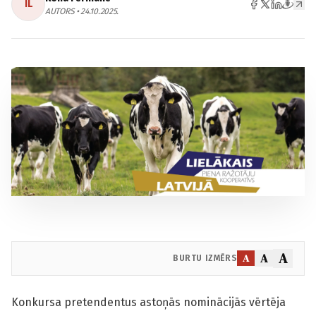
IL
AUTORS • 24.10.2025.
A
A
A
BURTU IZMĒRS
Konkursa pretendentus astoņās nominācijās vērtēja