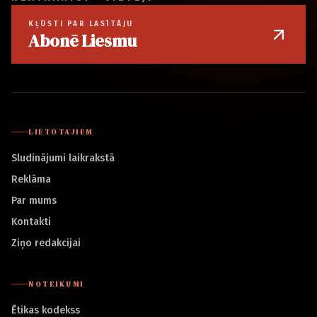
KĻŪSTI PAR LASĪTĀJU
Abonē Liesmu
LIETOTĀJIEM
Sludinājumi laikrakstā
Reklāma
Par mums
Kontakti
Ziņo redakcijai
NOTEIKUMI
Ētikas kodekss