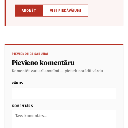
ABONĒT
VISI PIEDĀVĀJUMI
PIEVIENOJIES SARUNAI
Pievieno komentāru
Komentēt vari arī anonīmi — pietiek norādīt vārdu.
VĀRDS
KOMENTĀRS