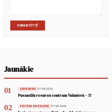
KOMENTĒT
Jaunākie
01
07.08.2026.
SABIEDRĪBA
Pusaudžu resursu centram Valmierā – 5!
02
07.08.2026.
KULTŪRA UN IZKLAIDE