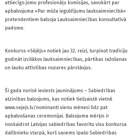
attiecīgo jomu profesionāļu komisijas, savukārt par
apbalvojuma «Par mūža ieguldījumu lauksaimniecībā»
pretendentiem balsoja Lauksaimniecības konsultatīvā
padome.
Konkurss «Sējējs» notiek jau 32. reizi, turpinot tradīciju
godināt izcilākos lauksaimniecības, pārtikas ražošanas
un lauku attīstības nozares pārstāvjus.
Šī gada norisē ieviests jauninājums – Sabiedrības
atzinības balsojums, kas notiek tiešsaistē vietnē
www.sejejs.lv/nominanti vienu mēnesi līdz pat
apbalvošanas ceremonijai. Balsojuma mērķis ir
noskaidrot Latvijas sabiedrības favorītu visu konkursa
dalībnieku starpā, kurš saņems īpašo Sabiedrības