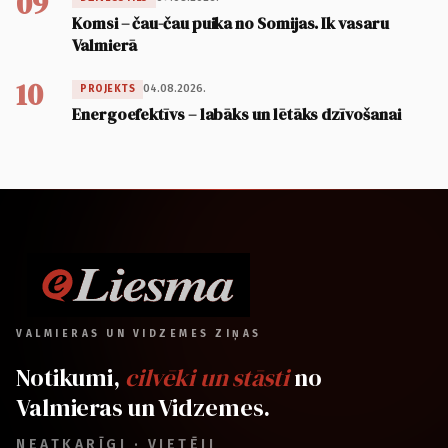
09
Komsi – čau-čau puika no Somijas. Ik vasaru
Valmierā
10
04.08.2026.
PROJEKTS
Energoefektīvs – labāks un lētāks dzīvošanai
VALMIERAS UN VIDZEMES ZIŅAS
Notikumi,
cilvēki un stāsti
no
Valmieras un Vidzemes.
NEATKARĪGI · VIETĒJI