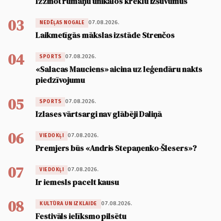
Izzinot rumāņu unikālos kreklu izšuvumus
03
07.08.2026.
NEDĒĻAS NOGALE
Laikmetīgās mākslas izstāde Strenčos
04
07.08.2026.
SPORTS
«Salacas Mauciens» aicina uz leģendāru nakts
piedzīvojumu
05
07.08.2026.
SPORTS
Izlases vārtsargi nav glābēji Daliņā
06
07.08.2026.
VIEDOKĻI
Premjers būs «Andris Stepaņenko-Šlesers»?
07
07.08.2026.
VIEDOKĻI
Ir iemesls pacelt kausu
08
07.08.2026.
KULTŪRA UN IZKLAIDE
Festivāls ielīksmo pilsētu