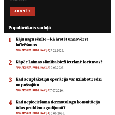
ABONĒT
Populārākais sadaļā
1
Kāju nagu sēnīte – kā ārstēt un novērst
inficēšanos
APMAKSĀTĀ PUBLIKĀCIJA
27.02.2025.
2
Kāpēc Laimas slimība bieži ietekmē locītavas?
APMAKSĀTĀ PUBLIKĀCIJA
30.07.2025.
3
Kad acu plakstiņu operācija var uzlabot redzi
un pašsajūtu
APMAKSĀTĀ PUBLIKĀCIJA
17.07.2026.
4
Kad nepieciešama dermatologa konsultācija
ādas problēmu gadījumā?
APMAKSĀTĀ PUBLIKĀCIJA
30.06.2026.