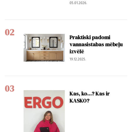
05.01.2026.
02
Praktiski padomi
vannasistabas mēbeļu
izvēlē
19.12.2025.
03
Kas, ko…? Kas ir
KASKO?