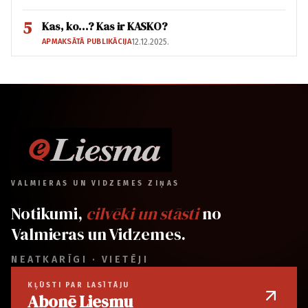
5
Kas, ko…? Kas ir KASKO?
APMAKSĀTĀ PUBLIKĀCIJA
12.12.2025.
VALMIERAS UN VIDZEMES ZIŅAS
Notikumi,
cilvēki un stāsti
no
Valmieras un Vidzemes.
NEATKARĪGI · VIETĒJI
KĻŪSTI PAR LASĪTĀJU
Abonē Liesmu