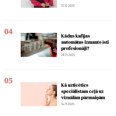
12.12.2025.
04
Kādus kafijas
automātus izmanto īsti
profesionāļi?
28.11.2025.
05
Kā uzticēties
speciālistam ceļā uz
vizuālām pārmaiņām
14.11.2025.