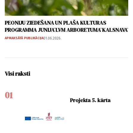
PEONIJU ZIEDĒŠANA UN PLAŠA KULTŪRAS
PROGRAMMA JŪNIJĀ LVM ARBORĒTUMĀ KALSNAVĀ
APMAKSĀTĀ PUBLIKĀCIJA
01.06.2026.
Visi raksti
01
Projekta 5. kārta