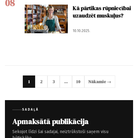
08
Kā pārtikas rūpniecībai
uzaudzēt muskuļus?
10.10.2025.
1
2
3
…
10
Nākamie →
SADAĻĀ
Apmaksātā publikācija
Sekojot līdzi šai sadaļai, neiztrūkstoši saņem visu
būtiskāko.