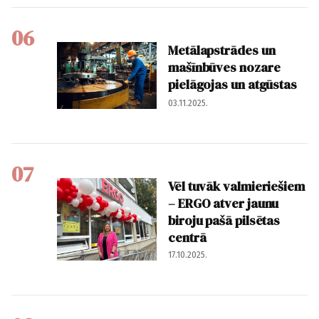
06
Metālapstrādes un
mašīnbūves nozare
pielāgojas un atgūstas
03.11.2025.
07
Vēl tuvāk valmieriešiem
– ERGO atver jaunu
biroju pašā pilsētas
centrā
17.10.2025.