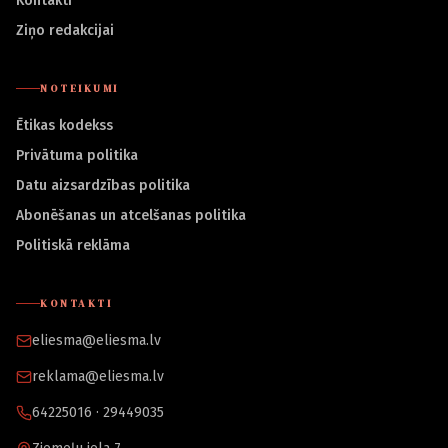
Kontakti
Ziņo redakcijai
NOTEIKUMI
Ētikas kodekss
Privātuma politika
Datu aizsardzības politika
Abonēšanas un atcelšanas politika
Politiskā reklāma
KONTAKTI
eliesma@eliesma.lv
reklama@eliesma.lv
64225016 · 29449035