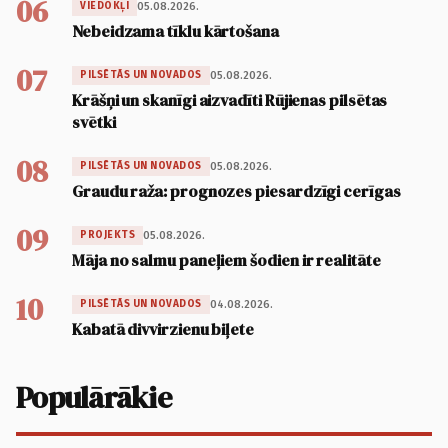
06
05.08.2026.
VIEDOKĻI
Nebeidzama tīklu kārtošana
07
05.08.2026.
PILSĒTĀS UN NOVADOS
Krāšņi un skanīgi aizvadīti Rūjienas pilsētas
svētki
08
05.08.2026.
PILSĒTĀS UN NOVADOS
Graudu raža: prognozes piesardzīgi cerīgas
09
05.08.2026.
PROJEKTS
Māja no salmu paneļiem šodien ir realitāte
10
04.08.2026.
PILSĒTĀS UN NOVADOS
Kabatā divvirzienu biļete
Populārākie