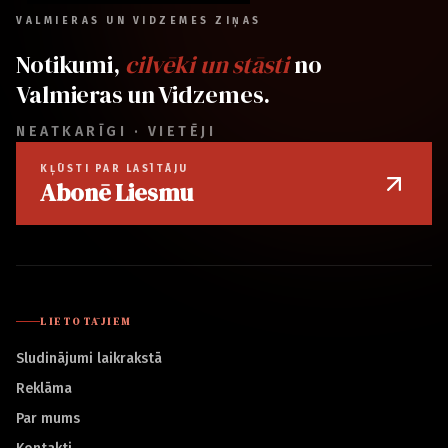
VALMIERAS UN VIDZEMES ZIŅAS
Notikumi,
cilvēki un stāsti
no
Valmieras un Vidzemes.
NEATKARĪGI · VIETĒJI
KĻŪSTI PAR LASĪTĀJU
Abonē Liesmu
LIETOTĀJIEM
Sludinājumi laikrakstā
Reklāma
Par mums