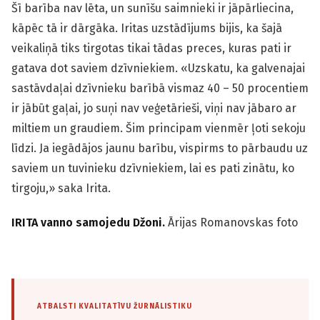
Šī barība nav lēta, un sunīšu saimnieki ir jāpārliecina,
kāpēc tā ir dārgāka. Iritas uzstādījums bijis, ka šajā
veikaliņā tiks tirgotas tikai tādas preces, kuras pati ir
gatava dot saviem dzīvniekiem. «Uzskatu, ka galvenajai
sastāvdaļai dzīvnieku barībā vismaz 40 – 50 procentiem
ir jābūt gaļai, jo suņi nav veģetārieši, viņi nav jābaro ar
miltiem un graudiem. Šim principam vienmēr ļoti sekoju
līdzi. Ja iegādājos jaunu barību, vispirms to pārbaudu uz
saviem un tuvinieku dzīvniekiem, lai es pati zinātu, ko
tirgoju,» saka Irita.
IRITA vanno samojedu Džoni.
Ārijas Romanovskas foto
ATBALSTI KVALITATĪVU ŽURNĀLISTIKU