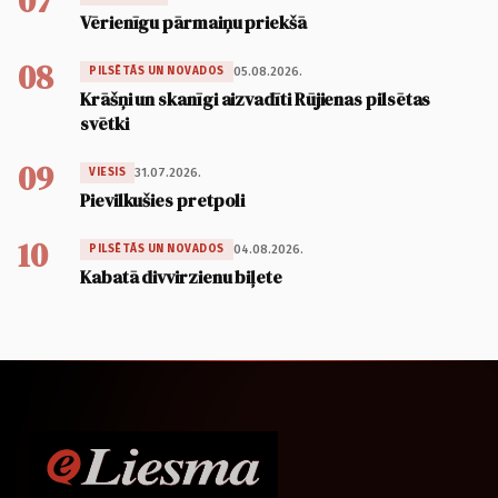
07
Vērienīgu pārmaiņu priekšā
08
05.08.2026.
PILSĒTĀS UN NOVADOS
Krāšņi un skanīgi aizvadīti Rūjienas pilsētas
svētki
09
31.07.2026.
VIESIS
Pievilkušies pretpoli
10
04.08.2026.
PILSĒTĀS UN NOVADOS
Kabatā divvirzienu biļete