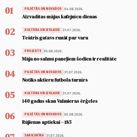
01
04.08.2026.
PILSĒTĀS UN NOVADOS
Aizvadītas mājas kafejnīcu dienas
02
31.07.2026.
KULTŪRA UN IZKLAIDE
Teātris gatavs runāt par varu
03
05.08.2026.
PROJEKTS
Māja no salmu paneļiem šodien ir realitāte
04
31.07.2026.
PILSĒTĀS UN NOVADOS
Notiks aktieru futbola turnīrs
05
31.07.2026.
KULTŪRA UN IZKLAIDE
140 gadus skan Valmieras ērģeles
06
05.08.2026.
PILSĒTĀS UN NOVADOS
Rūjienas aptiekai – 185
31.07.2026.
SABIEDRĪBA