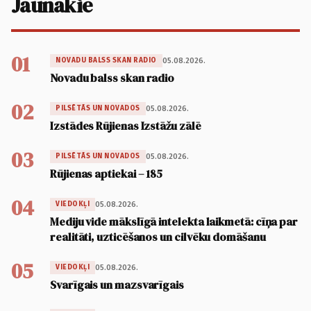
Jaunākie
01
05.08.2026.
NOVADU BALSS SKAN RADIO
Novadu balss skan radio
02
05.08.2026.
PILSĒTĀS UN NOVADOS
Izstādes Rūjienas Izstāžu zālē
03
05.08.2026.
PILSĒTĀS UN NOVADOS
Rūjienas aptiekai – 185
04
05.08.2026.
VIEDOKĻI
Mediju vide mākslīgā intelekta laikmetā: cīņa par
realitāti, uzticēšanos un cilvēku domāšanu
05
05.08.2026.
VIEDOKĻI
Svarīgais un mazsvarīgais