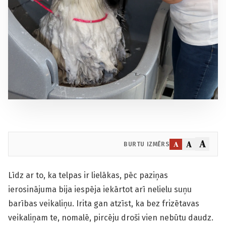
A
A
A
BURTU IZMĒRS
Līdz ar to, ka telpas ir lielākas, pēc paziņas
ierosinājuma bija iespēja iekārtot arī nelielu suņu
barības veikaliņu. Irita gan atzīst, ka bez frizētavas
veikaliņam te, nomalē, pircēju droši vien nebūtu daudz.