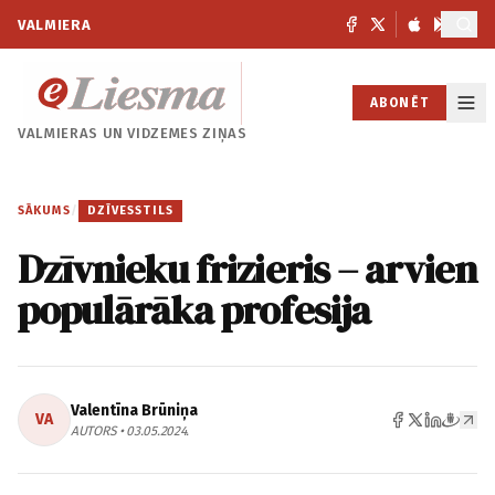
VALMIERA
ABONĒT
VALMIERAS UN
VIDZEMES ZIŅAS
SĀKUMS
/
DZĪVESSTILS
Dzīvnieku frizieris – arvien
populārāka profesija
Valentīna Brūniņa
VA
AUTORS • 03.05.2024.