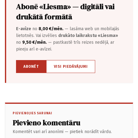
Abonē «Liesma» — digitāli vai
drukātā formātā
E-avīze
no
8,00 €/mēn.
— lasāma web un mobilajās
lietotnēs. Vai izvēlies
drukāto laikrakstu «Liesma»
no
9,50 €/mēn.
— pastkastē trīs reizes nedēļā, ar
pieeju arī e-avīzei.
ABONĒT
VISI PIEDĀVĀJUMI
PIEVIENOJIES SARUNAI
Pievieno komentāru
Komentēt vari arī anonīmi — pietiek norādīt vārdu.