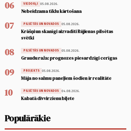
06
05.08.2026.
VIEDOKĻI
Nebeidzama tīklu kārtošana
07
05.08.2026.
PILSĒTĀS UN NOVADOS
Krāšņi un skanīgi aizvadīti Rūjienas pilsētas
svētki
08
05.08.2026.
PILSĒTĀS UN NOVADOS
Graudu raža: prognozes piesardzīgi cerīgas
09
05.08.2026.
PROJEKTS
Māja no salmu paneļiem šodien ir realitāte
10
04.08.2026.
PILSĒTĀS UN NOVADOS
Kabatā divvirzienu biļete
Populārākie