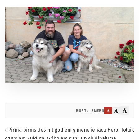
A
A
A
BURTU IZMĒRS
«Pirmā pirms desmit gadiem ģimenē ienāca Hēra. Tolaik
dzīvojām Kuldīgā. Gribējām suni, un sludinājumā