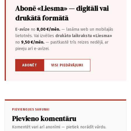
Abonē «Liesma» — digitāli vai
drukātā formātā
E-avīze
no
8,00 €/mēn.
— lasāma web un mobilajās
lietotnēs. Vai izvēlies
drukāto laikrakstu «Liesma»
no
9,50 €/mēn.
— pastkastē trīs reizes nedēļā, ar
pieeju arī e-avīzei.
ABONĒT
VISI PIEDĀVĀJUMI
PIEVIENOJIES SARUNAI
Pievieno komentāru
Komentēt vari arī anonīmi — pietiek norādīt vārdu.