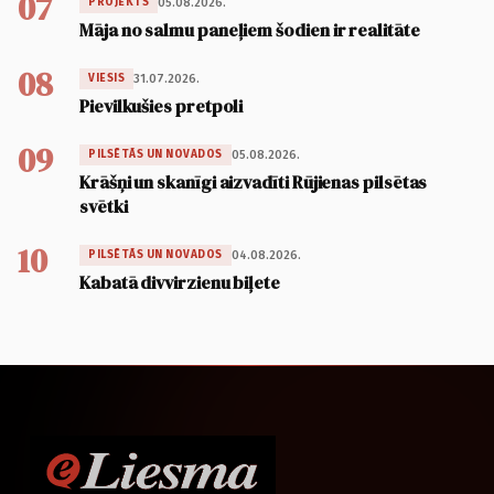
07
05.08.2026.
PROJEKTS
Māja no salmu paneļiem šodien ir realitāte
08
31.07.2026.
VIESIS
Pievilkušies pretpoli
09
05.08.2026.
PILSĒTĀS UN NOVADOS
Krāšņi un skanīgi aizvadīti Rūjienas pilsētas
svētki
10
04.08.2026.
PILSĒTĀS UN NOVADOS
Kabatā divvirzienu biļete