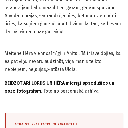
ieraudzījām baltu mazulīti ar garām, garām spalvām.
Atvedām mājās, sadraudzējāmies, bet man vienmēr ir
licies, ka suņiem ģimenē jābūt diviem, lai tad, kad esam
darbā, vienam nav garlaicīgi.
Meitene Hēra viennozīmīgi ir Anitai. Tā ir izveidojies, ka
es pat viņu nevaru audzināt, viņa manis teikto
nepieņem, neļaujas,» stāsta Uldis.
BEIDZOT ARĪ LORDS UN HĒRA mierīgi apsēdušies un
pozē fotogrāfam.
Foto no personiskā arhīva
ATBALSTI KVALITATĪVU ŽURNĀLISTIKU