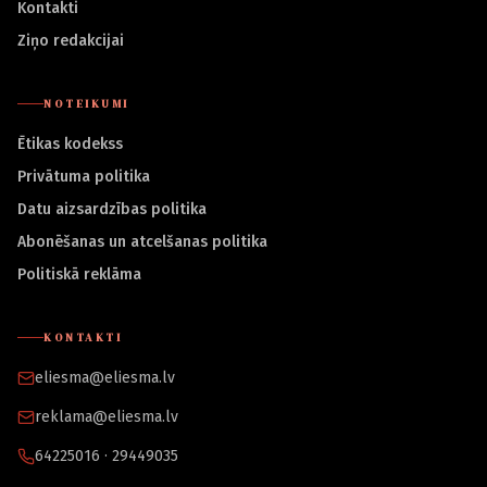
Kontakti
Ziņo redakcijai
NOTEIKUMI
Ētikas kodekss
Privātuma politika
Datu aizsardzības politika
Abonēšanas un atcelšanas politika
Politiskā reklāma
KONTAKTI
eliesma@eliesma.lv
reklama@eliesma.lv
64225016 · 29449035