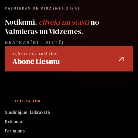
VALMIERAS UN VIDZEMES ZIŅAS
Notikumi,
cilvēki un stāsti
no
Valmieras un Vidzemes.
NEATKARĪGI · VIETĒJI
KĻŪSTI PAR LASĪTĀJU
Abonē Liesmu
LIETOTĀJIEM
Sludinājumi laikrakstā
Reklāma
Par mums