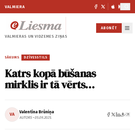
VALMIERA
ABONĒT
VALMIERAS UN
VIDZEMES ZIŅAS
SĀKUMS
/
DZĪVESSTILS
Katrs kopā būšanas
mirklis ir tā vērts…
Valentīna Brūniņa
VA
AUTORS • 05.09.2025.