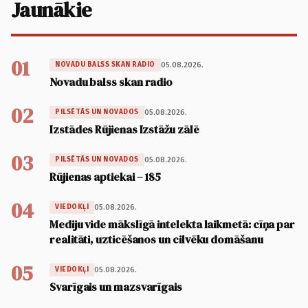
Jaunākie
01
05.08.2026.
NOVADU BALSS SKAN RADIO
Novadu balss skan radio
02
05.08.2026.
PILSĒTĀS UN NOVADOS
Izstādes Rūjienas Izstāžu zālē
03
05.08.2026.
PILSĒTĀS UN NOVADOS
Rūjienas aptiekai – 185
04
05.08.2026.
VIEDOKĻI
Mediju vide mākslīgā intelekta laikmetā: cīņa par
realitāti, uzticēšanos un cilvēku domāšanu
05
05.08.2026.
VIEDOKĻI
Svarīgais un mazsvarīgais