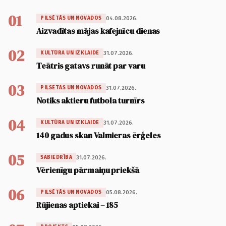
01
04.08.2026.
PILSĒTĀS UN NOVADOS
Aizvadītas mājas kafejnīcu dienas
02
31.07.2026.
KULTŪRA UN IZKLAIDE
Teātris gatavs runāt par varu
03
31.07.2026.
PILSĒTĀS UN NOVADOS
Notiks aktieru futbola turnīrs
04
31.07.2026.
KULTŪRA UN IZKLAIDE
140 gadus skan Valmieras ērģeles
05
31.07.2026.
SABIEDRĪBA
Vērienīgu pārmaiņu priekšā
06
05.08.2026.
PILSĒTĀS UN NOVADOS
Rūjienas aptiekai – 185