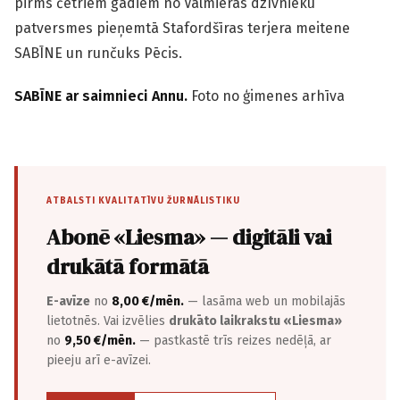
pirms četriem gadiem no Valmieras dzīvnieku
patversmes pieņemtā Sta­ford­šīras terjera meitene
SABĪNE un runčuks Pēcis.
SABĪNE ar saimnieci Annu.
Foto no ģimenes arhīva
ATBALSTI KVALITATĪVU ŽURNĀLISTIKU
Abonē «Liesma» — digitāli vai
drukātā formātā
E-avīze
no
8,00 €/mēn.
— lasāma web un mobilajās
lietotnēs. Vai izvēlies
drukāto laikrakstu «Liesma»
no
9,50 €/mēn.
— pastkastē trīs reizes nedēļā, ar
pieeju arī e-avīzei.