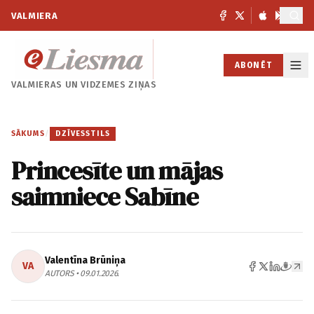
VALMIERA
ABONĒT
VALMIERAS UN
VIDZEMES ZIŅAS
SĀKUMS
/
DZĪVESSTILS
Princesīte un mājas
saimniece Sabīne
Valentīna Brūniņa
VA
AUTORS • 09.01.2026.