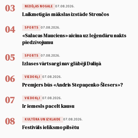
03
07.08.2026.
NEDĒĻAS NOGALE
Laikmetīgās mākslas izstāde Strenčos
04
07.08.2026.
SPORTS
«Salacas Mauciens» aicina uz leģendāru nakts
piedzīvojumu
05
07.08.2026.
SPORTS
Izlases vārtsargi nav glābēji Daliņā
06
07.08.2026.
VIEDOKĻI
Premjers būs «Andris Stepaņenko-Šlesers»?
07
07.08.2026.
VIEDOKĻI
Ir iemesls pacelt kausu
08
07.08.2026.
KULTŪRA UN IZKLAIDE
Festivāls ielīksmo pilsētu