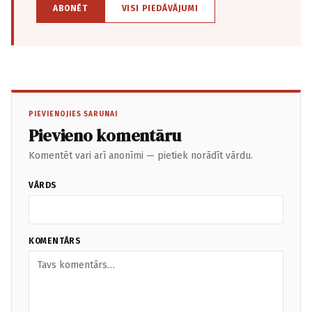
ABONĒT
VISI PIEDĀVĀJUMI
PIEVIENOJIES SARUNAI
Pievieno komentāru
Komentēt vari arī anonīmi — pietiek norādīt vārdu.
VĀRDS
KOMENTĀRS