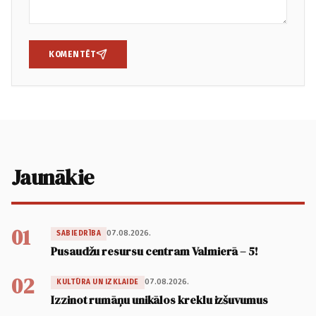
KOMENTĒT
Jaunākie
01
07.08.2026.
SABIEDRĪBA
Pusaudžu resursu centram Valmierā – 5!
02
07.08.2026.
KULTŪRA UN IZKLAIDE
Izzinot rumāņu unikālos kreklu izšuvumus