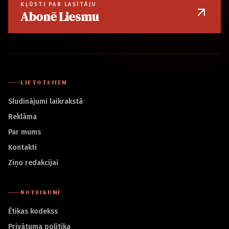
KĻŪSTI PAR LASĪTĀJU
Abonē Liesmu
LIETOTĀJIEM
Sludinājumi laikrakstā
Reklāma
Par mums
Kontakti
Ziņo redakcijai
NOTEIKUMI
Ētikas kodekss
Privātuma politika