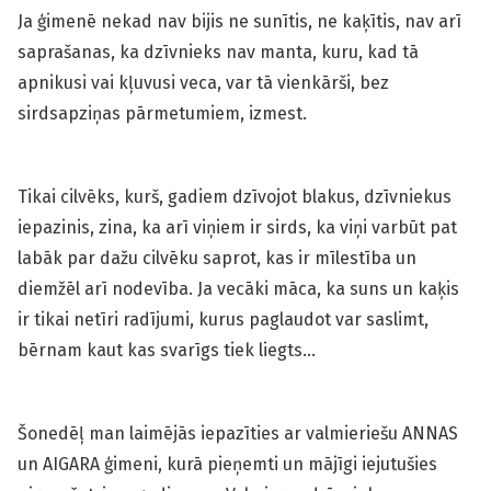
Ja ģimenē nekad nav bijis ne sunītis, ne kaķītis, nav arī
saprašanas, ka dzīvnieks nav manta, kuru, kad tā
apnikusi vai kļuvusi veca, var tā vienkārši, bez
sirdsapziņas pārmetumiem, izmest.
Tikai cilvēks, kurš, gadiem dzīvojot blakus, dzīvniekus
iepazinis, zina, ka arī viņiem ir sirds, ka viņi varbūt pat
labāk par dažu cilvēku saprot, kas ir mīlestība un
diemžēl arī nodevība. Ja vecāki māca, ka suns un kaķis
ir tikai netīri radījumi, kurus paglaudot var saslimt,
bērnam kaut kas svarīgs tiek liegts…
Šonedēļ man laimējās iepazīties ar valmieriešu ANNAS
un AIGARA ģimeni, kurā pieņemti un mājīgi iejutušies