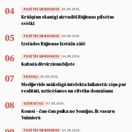
04
05.08.2026.
PILSĒTĀS UN NOVADOS
Krāšņi un skanīgi aizvadīti Rūjienas pilsētas
svētki
05
05.08.2026.
PILSĒTĀS UN NOVADOS
Izstādes Rūjienas Izstāžu zālē
06
04.08.2026.
PILSĒTĀS UN NOVADOS
Kabatā divvirzienu biļete
07
05.08.2026.
VIEDOKĻI
Mediju vide mākslīgā intelekta laikmetā: cīņa par
realitāti, uzticēšanos un cilvēku domāšanu
08
07.08.2026.
DZĪVESSTILS
Komsi – čau-čau puika no Somijas. Ik vasaru
Valmierā
04.08.2026.
PILSĒTĀS UN NOVADOS