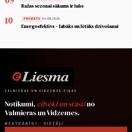
09
Ražas sezonai sākums ir labs
10
04.08.2026.
PROJEKTS
Energoefektīvs – labāks un lētāks dzīvošanai
VALMIERAS UN VIDZEMES ZIŅAS
Notikumi,
cilvēki un stāsti
no
Valmieras un Vidzemes.
NEATKARĪGI · VIETĒJI