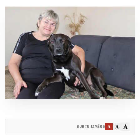
A
A
A
BURTU IZMĒRS