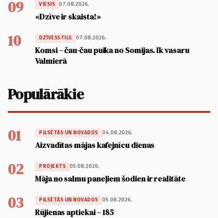
09
07.08.2026.
VIESIS
«Dzīve ir skaista!»
10
07.08.2026.
DZĪVESSTILS
Komsi – čau-čau puika no Somijas. Ik vasaru
Valmierā
Populārākie
01
04.08.2026.
PILSĒTĀS UN NOVADOS
Aizvadītas mājas kafejnīcu dienas
02
05.08.2026.
PROJEKTS
Māja no salmu paneļiem šodien ir realitāte
03
05.08.2026.
PILSĒTĀS UN NOVADOS
Rūjienas aptiekai – 185