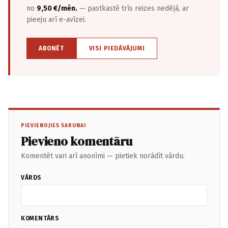
no
9,50 €/mēn.
— pastkastē trīs reizes nedēļā, ar
pieeju arī e-avīzei.
ABONĒT
VISI PIEDĀVĀJUMI
PIEVIENOJIES SARUNAI
Pievieno komentāru
Komentēt vari arī anonīmi — pietiek norādīt vārdu.
VĀRDS
KOMENTĀRS