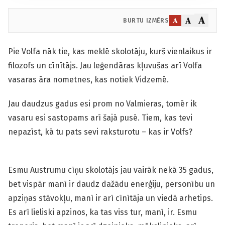
A
A
A
BURTU IZMĒRS
Pie Volfa nāk tie, kas meklē skolotāju, kurš vienlaikus ir
filozofs un cīnītājs. Jau leģendāras kļuvušas arī Volfa
vasaras āra nometnes, kas notiek Vidzemē.
Jau daudzus gadus esi prom no Valmieras, tomēr ik
vasaru esi sastopams arī šajā pusē. Tiem, kas tevi
nepazīst, kā tu pats sevi raksturotu – kas ir Volfs?
Esmu Austrumu cīņu skolotājs jau vairāk nekā 35 gadus,
bet vispār manī ir daudz dažādu enerģiju, personību un
apziņas stāvokļu, manī ir arī cīnītāja un viedā arhetips.
Es arī lieliski apzinos, ka tas viss tur, manī, ir. Esmu