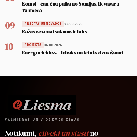
Komsi – čau-čau puika no Somijas. Ik vasaru
Valmierā
09
04.08.2026.
PILSĒTĀS UN NOVADOS
Ražas sezonai sākums ir labs
10
04.08.2026.
PROJEKTS
Energoefektīvs – labāks un lētāks dzīvošanai
VALMIERAS UN VIDZEMES ZIŅAS
Notikumi,
cilvēki un stāsti
no