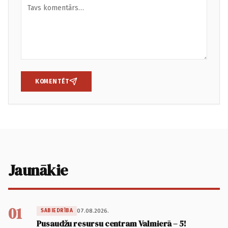
KOMENTĒT
Jaunākie
01
07.08.2026.
SABIEDRĪBA
Pusaudžu resursu centram Valmierā – 5!