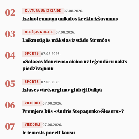
02
07.08.2026.
KULTŪRA UN IZKLAIDE
Izzinot rumāņu unikālos kreklu izšuvumus
03
07.08.2026.
NEDĒĻAS NOGALE
Laikmetīgās mākslas izstāde Strenčos
04
07.08.2026.
SPORTS
«Salacas Mauciens» aicina uz leģendāru nakts
piedzīvojumu
05
07.08.2026.
SPORTS
Izlases vārtsargi nav glābēji Daliņā
06
07.08.2026.
VIEDOKĻI
Premjers būs «Andris Stepaņenko-Šlesers»?
07
07.08.2026.
VIEDOKĻI
Ir iemesls pacelt kausu