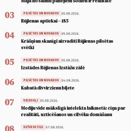
Māja no salmu paneļiem šodien ir realitāte
03
05.08.2026.
PILSĒTĀS UN NOVADOS
Rūjienas aptiekai – 185
04
05.08.2026.
PILSĒTĀS UN NOVADOS
Krāšņi un skanīgi aizvadīti Rūjienas pilsētas
svētki
05
05.08.2026.
PILSĒTĀS UN NOVADOS
Izstādes Rūjienas Izstāžu zālē
06
04.08.2026.
PILSĒTĀS UN NOVADOS
Kabatā divvirzienu biļete
07
05.08.2026.
VIEDOKĻI
Mediju vide mākslīgā intelekta laikmetā: cīņa par
realitāti, uzticēšanos un cilvēku domāšanu
08
07.08.2026.
DZĪVESSTILS