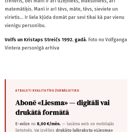
treneris, bet manī ir arī dzejnieks, mākslinieks, arī
matemātiķis. Manī ir arī tēvs, māte, tēvs, sieviete un
vīrietis… Ir liela kļūda domāt par sevi tikai kā par vienu
vienīgu personību.
Volfs un Kristaps Streičs 1992. gadā.
Foto no Volfganga
Vintera personīgā arhīva
ATBALSTI KVALITATĪVU ŽURNĀLISTIKU
Abonē «Liesma» — digitāli vai
drukātā formātā
E-avīze
no
8,00 €/mēn.
— lasāma web un mobilajās
lietotnēs. Vai izvēlies
drukāto laikrakstu «Liesma»