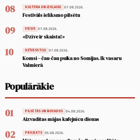
08
07.08.2026.
KULTŪRA UN IZKLAIDE
Festivāls ielīksmo pilsētu
09
07.08.2026.
VIESIS
«Dzīve ir skaista!»
10
07.08.2026.
DZĪVESSTILS
Komsi – čau-čau puika no Somijas. Ik vasaru
Valmierā
Populārākie
01
04.08.2026.
PILSĒTĀS UN NOVADOS
Aizvadītas mājas kafejnīcu dienas
02
05.08.2026.
PROJEKTS