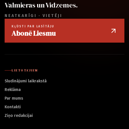
Valmieras un Vidzemes.
NEATKARĪGI · VIETĒJI
KĻŪSTI PAR LASĪTĀJU
Abonē Liesmu
LIETOTĀJIEM
Sludinājumi laikrakstā
Reklāma
Par mums
Kontakti
Ziņo redakcijai