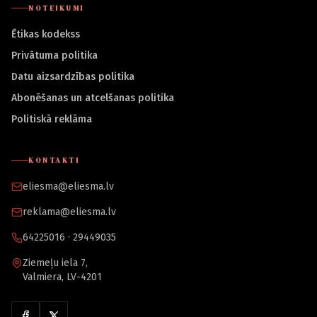
NOTEIKUMI
Ētikas kodekss
Privātuma politika
Datu aizsardzības politika
Abonēšanas un atcelšanas politika
Politiskā reklāma
KONTAKTI
eliesma@eliesma.lv
reklama@eliesma.lv
64225016 · 29449035
Ziemeļu iela 7,
Valmiera, LV-4201