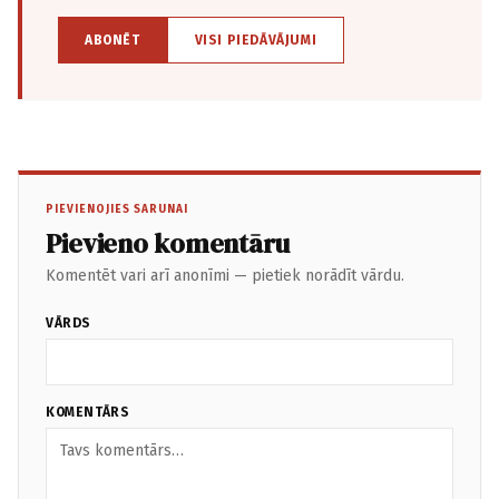
ABONĒT
VISI PIEDĀVĀJUMI
PIEVIENOJIES SARUNAI
Pievieno komentāru
Komentēt vari arī anonīmi — pietiek norādīt vārdu.
VĀRDS
KOMENTĀRS