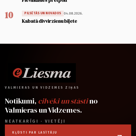
Pievilkušies pretpoli
10
04.08.2026.
PILSĒTĀS UN NOVADOS
Kabatā divvirzienu biļete
VALMIERAS UN VIDZEMES ZIŅAS
Notikumi,
cilvēki un stāsti
no
Valmieras un Vidzemes.
NEATKARĪGI · VIETĒJI
KĻŪSTI PAR LASĪTĀJU