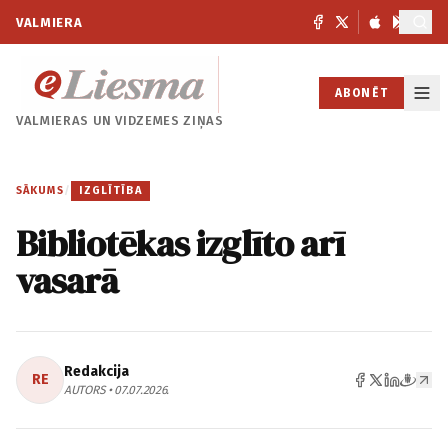
VALMIERA
ABONĒT
VALMIERAS UN
VIDZEMES ZIŅAS
SĀKUMS
/
IZGLĪTĪBA
Bibliotēkas izglīto arī
vasarā
Redakcija
RE
AUTORS • 07.07.2026.