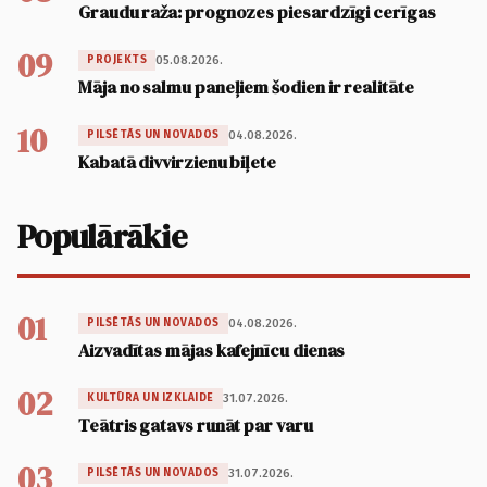
Graudu raža: prognozes piesardzīgi cerīgas
09
05.08.2026.
PROJEKTS
Māja no salmu paneļiem šodien ir realitāte
10
04.08.2026.
PILSĒTĀS UN NOVADOS
Kabatā divvirzienu biļete
Populārākie
01
04.08.2026.
PILSĒTĀS UN NOVADOS
Aizvadītas mājas kafejnīcu dienas
02
31.07.2026.
KULTŪRA UN IZKLAIDE
Teātris gatavs runāt par varu
03
31.07.2026.
PILSĒTĀS UN NOVADOS