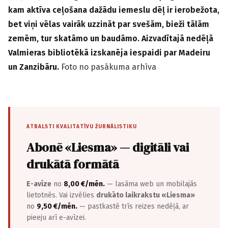
kam aktīva ceļošana dažādu iemeslu dēļ ir ierobežota,
bet viņi vēlas vairāk uzzināt par svešām, bieži tālām
zemēm, tur skatāmo un baudāmo. Aizvadītajā nedēļā
Valmieras bibliotēkā izskanēja iespaidi par Madeiru
un Zanzibāru.
Foto no pasākuma arhīva
ATBALSTI KVALITATĪVU ŽURNĀLISTIKU
Abonē «Liesma» — digitāli vai
drukātā formātā
E-avīze
no
8,00 €/mēn.
— lasāma web un mobilajās
lietotnēs. Vai izvēlies
drukāto laikrakstu «Liesma»
no
9,50 €/mēn.
— pastkastē trīs reizes nedēļā, ar
pieeju arī e-avīzei.