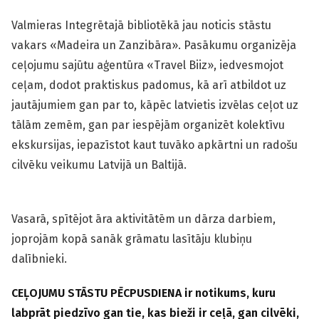
Valmieras Integrētajā bibliotēkā jau noticis stāstu
vakars «Madeira un Zanzibāra». Pasākumu organizēja
ceļojumu sajūtu aģentūra «Travel Biiz», iedvesmojot
ceļam, dodot praktiskus padomus, kā arī atbildot uz
jautājumiem gan par to, kāpēc latvietis izvēlas ceļot uz
tālām zemēm, gan par iespējām organizēt kolektīvu
ekskursijas, iepazīstot kaut tuvāko apkārtni un radošu
cilvēku veikumu Latvijā un Baltijā.
Vasarā, spītējot āra aktivitātēm un dārza darbiem,
joprojām kopā sanāk grāmatu lasītāju klubiņu
dalībnieki.
CEĻOJUMU STĀSTU PĒCPUSDIENA ir notikums, kuru
labprāt piedzīvo gan tie, kas bieži ir ceļā, gan cilvēki,