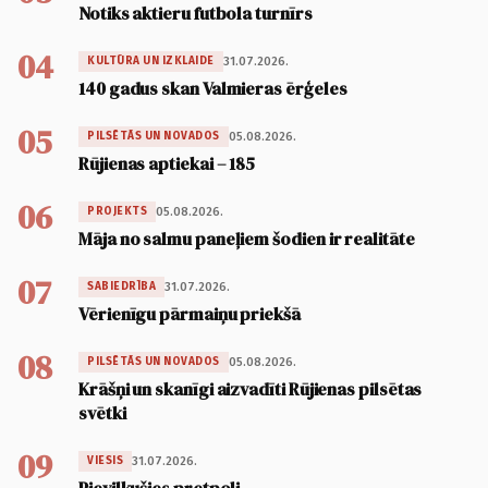
Notiks aktieru futbola turnīrs
04
31.07.2026.
KULTŪRA UN IZKLAIDE
140 gadus skan Valmieras ērģeles
05
05.08.2026.
PILSĒTĀS UN NOVADOS
Rūjienas aptiekai – 185
06
05.08.2026.
PROJEKTS
Māja no salmu paneļiem šodien ir realitāte
07
31.07.2026.
SABIEDRĪBA
Vērienīgu pārmaiņu priekšā
08
05.08.2026.
PILSĒTĀS UN NOVADOS
Krāšņi un skanīgi aizvadīti Rūjienas pilsētas
svētki
09
31.07.2026.
VIESIS