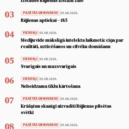
Izstādes Rūjienas Izstāžu zālē
03
05.08.2026.
PILSĒTĀS UN NOVADOS
Rūjienas aptiekai – 185
04
05.08.2026.
VIEDOKĻI
Mediju vide mākslīgā intelekta laikmetā: cīņa par
realitāti, uzticēšanos un cilvēku domāšanu
05
05.08.2026.
VIEDOKĻI
Svarīgais un mazsvarīgais
06
05.08.2026.
VIEDOKĻI
Nebeidzama tīklu kārtošana
07
05.08.2026.
PILSĒTĀS UN NOVADOS
Krāšņi un skanīgi aizvadīti Rūjienas pilsētas
svētki
08
05.08.2026.
PILSĒTĀS UN NOVADOS