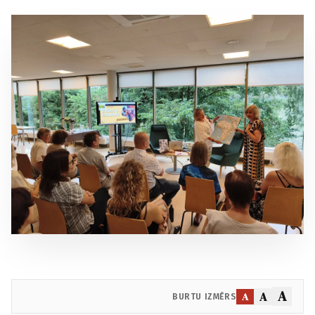
A
A
A
BURTU IZMĒRS