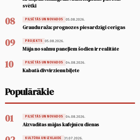
svētki
08
05.08.2026.
PILSĒTĀS UN NOVADOS
Graudu raža: prognozes piesardzīgi cerīgas
09
05.08.2026.
PROJEKTS
Māja no salmu paneļiem šodien ir realitāte
10
04.08.2026.
PILSĒTĀS UN NOVADOS
Kabatā divvirzienu biļete
Populārākie
01
04.08.2026.
PILSĒTĀS UN NOVADOS
Aizvadītas mājas kafejnīcu dienas
02
31.07.2026.
KULTŪRA UN IZKLAIDE