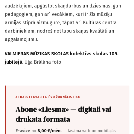
audzēkņiem, apgūstot skaņdarbus un dziesmas, gan
pedagogiem, gan arī vecākiem, kuri ir šīs mūziķu
armijas stiprā aizmugure, tāpat arī Kultūras centra
darbiniekiem, nodrošinot labu skaņas kvalitāti un
apgaismojumu.
VALMIERAS MŪZIKAS SKOLAS kolektīvs skolas 105.
jubilejā.
Uģa Brālēna foto
ATBALSTI KVALITATĪVU ŽURNĀLISTIKU
Abonē «Liesma» — digitāli vai
drukātā formātā
E-avīze
no
8,00 €/mēn.
— lasāma web un mobilajās