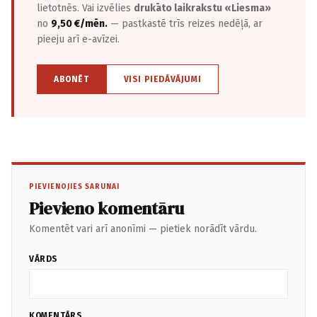
lietotnēs. Vai izvēlies
drukāto laikrakstu «Liesma»
no
9,50 €/mēn.
— pastkastē trīs reizes nedēļā, ar
pieeju arī e-avīzei.
ABONĒT
VISI PIEDĀVĀJUMI
PIEVIENOJIES SARUNAI
Pievieno komentāru
Komentēt vari arī anonīmi — pietiek norādīt vārdu.
VĀRDS
KOMENTĀRS