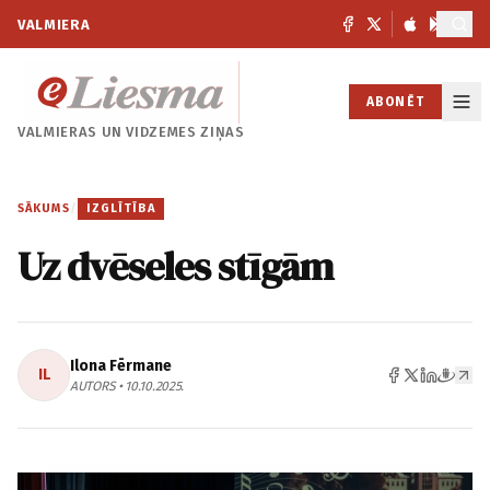
VALMIERA
ABONĒT
VALMIERAS UN
VIDZEMES ZIŅAS
SĀKUMS
/
IZGLĪTĪBA
Uz dvēseles stīgām
Ilona Fērmane
IL
AUTORS • 10.10.2025.