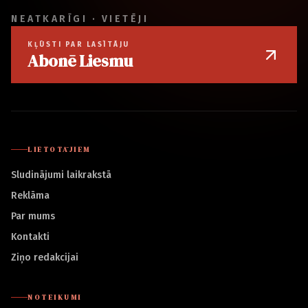
NEATKARĪGI · VIETĒJI
KĻŪSTI PAR LASĪTĀJU
Abonē Liesmu
LIETOTĀJIEM
Sludinājumi laikrakstā
Reklāma
Par mums
Kontakti
Ziņo redakcijai
NOTEIKUMI