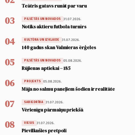
Teātris gatavs runāt par varu
03
31.07.2026.
PILSĒTĀS UN NOVADOS
Notiks aktieru futbola turnīrs
04
31.07.2026.
KULTŪRA UN IZKLAIDE
140 gadus skan Valmieras ērģeles
05
05.08.2026.
PILSĒTĀS UN NOVADOS
Rūjienas aptiekai – 185
06
05.08.2026.
PROJEKTS
Māja no salmu paneļiem šodien ir realitāte
07
31.07.2026.
SABIEDRĪBA
Vērienīgu pārmaiņu priekšā
08
31.07.2026.
VIESIS
Pievilkušies pretpoli