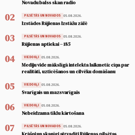
Novadu balss skan radio
02
05.08.2026.
PILSĒTĀS UN NOVADOS
Izstādes Rūjienas Izstāžu zālē
03
05.08.2026.
PILSĒTĀS UN NOVADOS
Rūjienas aptiekai – 185
04
05.08.2026.
VIEDOKĻI
Mediju vide mākslīgā intelekta laikmetā: cīņa par
realitāti, uzticēšanos un cilvēku domāšanu
05
05.08.2026.
VIEDOKĻI
Svarīgais un mazsvarīgais
06
05.08.2026.
VIEDOKĻI
Nebeidzama tīklu kārtošana
07
05.08.2026.
PILSĒTĀS UN NOVADOS
Krāšņi un skanīgi aizvadīti Rūjienas pilsētas