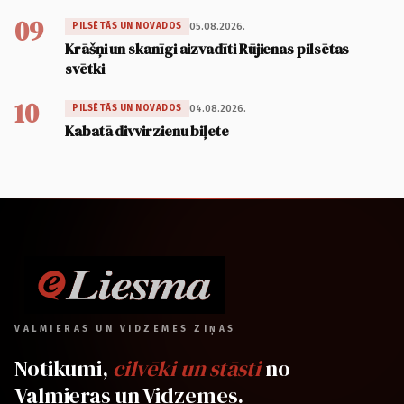
09
05.08.2026.
PILSĒTĀS UN NOVADOS
Krāšņi un skanīgi aizvadīti Rūjienas pilsētas
svētki
10
04.08.2026.
PILSĒTĀS UN NOVADOS
Kabatā divvirzienu biļete
VALMIERAS UN VIDZEMES ZIŅAS
Notikumi,
cilvēki un stāsti
no
Valmieras un Vidzemes.