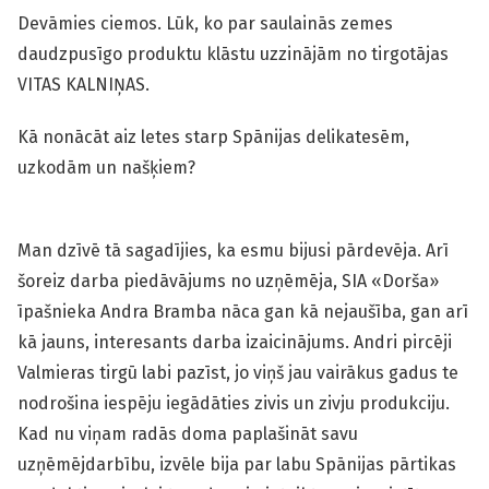
Devāmies ciemos. Lūk, ko par saulainās zemes
daudzpusīgo produktu klāstu uzzinājām no tirgotājas
VITAS KALNIŅAS.
Kā nonācāt aiz letes starp Spānijas delikatesēm,
uzkodām un našķiem?
Man dzīvē tā sagadījies, ka esmu bijusi pārdevēja. Arī
šoreiz darba piedāvājums no uzņēmēja, SIA «Dorša»
īpašnieka Andra Bramba nāca gan kā nejaušība, gan arī
kā jauns, interesants darba izaicinājums. Andri pircēji
Valmieras tirgū labi pazīst, jo viņš jau vairākus gadus te
nodrošina iespēju iegādāties zivis un zivju produkciju.
Kad nu viņam radās doma paplašināt savu
uzņēmējdarbību, izvēle bija par labu Spānijas pārtikas