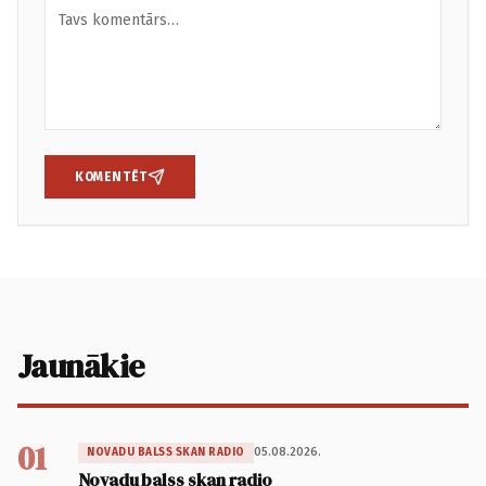
KOMENTĒT
Jaunākie
01
05.08.2026.
NOVADU BALSS SKAN RADIO
Novadu balss skan radio