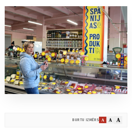
A
A
A
BURTU IZMĒRS