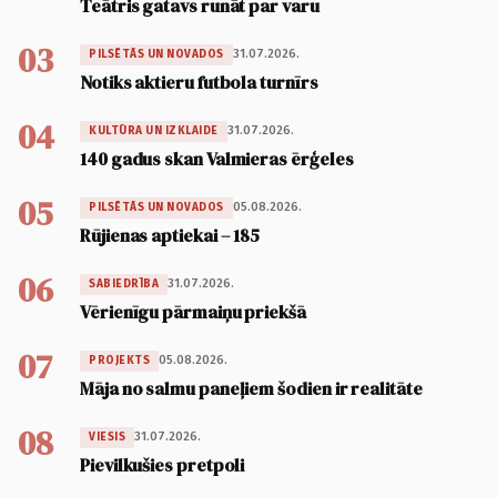
Teātris gatavs runāt par varu
03
31.07.2026.
PILSĒTĀS UN NOVADOS
Notiks aktieru futbola turnīrs
04
31.07.2026.
KULTŪRA UN IZKLAIDE
140 gadus skan Valmieras ērģeles
05
05.08.2026.
PILSĒTĀS UN NOVADOS
Rūjienas aptiekai – 185
06
31.07.2026.
SABIEDRĪBA
Vērienīgu pārmaiņu priekšā
07
05.08.2026.
PROJEKTS
Māja no salmu paneļiem šodien ir realitāte
08
31.07.2026.
VIESIS
Pievilkušies pretpoli