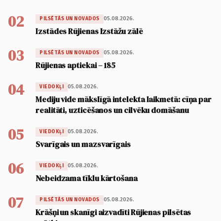
02
05.08.2026.
PILSĒTĀS UN NOVADOS
Izstādes Rūjienas Izstāžu zālē
03
05.08.2026.
PILSĒTĀS UN NOVADOS
Rūjienas aptiekai – 185
04
05.08.2026.
VIEDOKĻI
Mediju vide mākslīgā intelekta laikmetā: cīņa par
realitāti, uzticēšanos un cilvēku domāšanu
05
05.08.2026.
VIEDOKĻI
Svarīgais un mazsvarīgais
06
05.08.2026.
VIEDOKĻI
Nebeidzama tīklu kārtošana
07
05.08.2026.
PILSĒTĀS UN NOVADOS
Krāšņi un skanīgi aizvadīti Rūjienas pilsētas