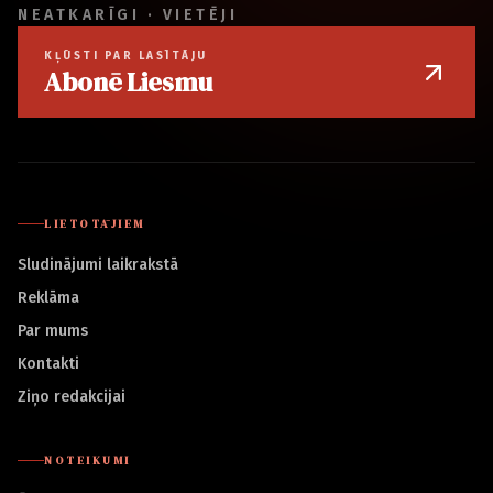
NEATKARĪGI · VIETĒJI
KĻŪSTI PAR LASĪTĀJU
Abonē Liesmu
LIETOTĀJIEM
Sludinājumi laikrakstā
Reklāma
Par mums
Kontakti
Ziņo redakcijai
NOTEIKUMI