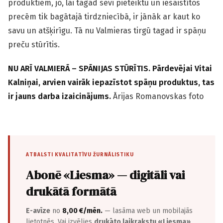
produktiem, jo, lai tagad sevi pieteiktu un iesaistītos
precēm tik bagātajā tirdz­niecībā, ir jānāk ar kaut ko
savu un atšķirīgu. Tā nu Valmieras tirgū tagad ir spāņu
preču stūrītis.
NU ARĪ VALMIERĀ – SPĀNIJAS STŪRĪTIS. Pārdevējai Vitai
Kalniņai, arvien vairāk iepazīstot spāņu produktus, tas
ir jauns darba izaicinājums.
Ārijas Romanovskas foto
ATBALSTI KVALITATĪVU ŽURNĀLISTIKU
Abonē «Liesma» — digitāli vai
drukātā formātā
E-avīze
no
8,00 €/mēn.
— lasāma web un mobilajās
lietotnēs. Vai izvēlies
drukāto laikrakstu «Liesma»