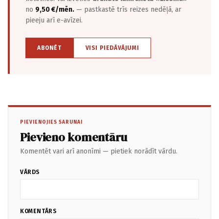
no
9,50 €/mēn.
— pastkastē trīs reizes nedēļā, ar
pieeju arī e-avīzei.
ABONĒT
VISI PIEDĀVĀJUMI
PIEVIENOJIES SARUNAI
Pievieno komentāru
Komentēt vari arī anonīmi — pietiek norādīt vārdu.
VĀRDS
KOMENTĀRS