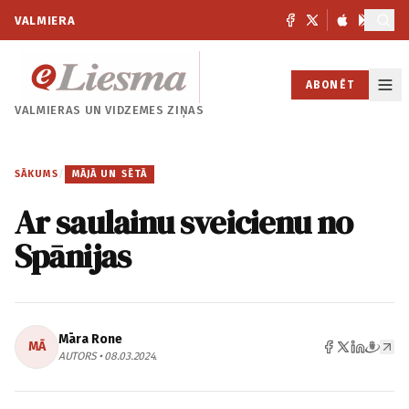
VALMIERA
ABONĒT
VALMIERAS UN
VIDZEMES ZIŅAS
SĀKUMS
/
MĀJĀ UN SĒTĀ
Ar saulainu sveicienu no
Spānijas
Māra Rone
MĀ
AUTORS • 08.03.2024.