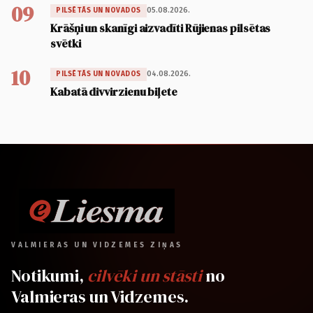
09
05.08.2026.
PILSĒTĀS UN NOVADOS
Krāšņi un skanīgi aizvadīti Rūjienas pilsētas
svētki
10
04.08.2026.
PILSĒTĀS UN NOVADOS
Kabatā divvirzienu biļete
VALMIERAS UN VIDZEMES ZIŅAS
Notikumi,
cilvēki un stāsti
no
Valmieras un Vidzemes.