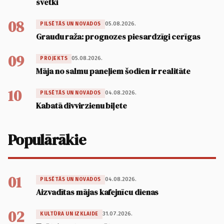
svētki
08
05.08.2026.
PILSĒTĀS UN NOVADOS
Graudu raža: prognozes piesardzīgi cerīgas
09
05.08.2026.
PROJEKTS
Māja no salmu paneļiem šodien ir realitāte
10
04.08.2026.
PILSĒTĀS UN NOVADOS
Kabatā divvirzienu biļete
Populārākie
01
04.08.2026.
PILSĒTĀS UN NOVADOS
Aizvadītas mājas kafejnīcu dienas
02
31.07.2026.
KULTŪRA UN IZKLAIDE