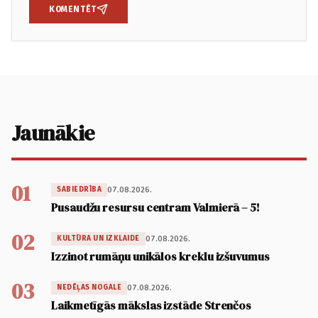
KOMENTĒT
Jaunākie
01
07.08.2026.
SABIEDRĪBA
Pusaudžu resursu centram Valmierā – 5!
02
07.08.2026.
KULTŪRA UN IZKLAIDE
Izzinot rumāņu unikālos kreklu izšuvumus
03
07.08.2026.
NEDĒĻAS NOGALE
Laikmetīgās mākslas izstāde Strenčos