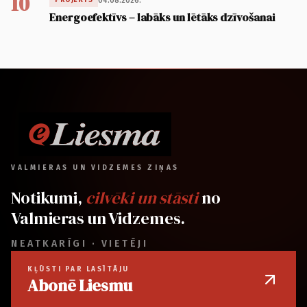
10
04.08.2026.
PROJEKTS
Energoefektīvs – labāks un lētāks dzīvošanai
VALMIERAS UN VIDZEMES ZIŅAS
Notikumi,
cilvēki un stāsti
no
Valmieras un Vidzemes.
NEATKARĪGI · VIETĒJI
KĻŪSTI PAR LASĪTĀJU
Abonē Liesmu