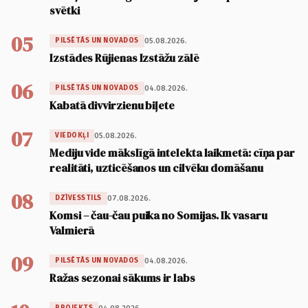
svētki
05
05.08.2026.
PILSĒTĀS UN NOVADOS
Izstādes Rūjienas Izstāžu zālē
06
04.08.2026.
PILSĒTĀS UN NOVADOS
Kabatā divvirzienu biļete
07
05.08.2026.
VIEDOKĻI
Mediju vide mākslīgā intelekta laikmetā: cīņa par
realitāti, uzticēšanos un cilvēku domāšanu
08
07.08.2026.
DZĪVESSTILS
Komsi – čau-čau puika no Somijas. Ik vasaru
Valmierā
09
04.08.2026.
PILSĒTĀS UN NOVADOS
Ražas sezonai sākums ir labs