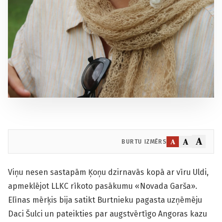
A
A
A
BURTU IZMĒRS
Viņu nesen sastapām Ķoņu dzirnavās kopā ar vīru Uldi,
apmeklējot LLKC rīkoto pasākumu «Novada Garša».
Elīnas mērķis bija satikt Burtnieku pagasta uzņēmēju
Daci Šulci un pateikties par augstvērtīgo Angoras kazu