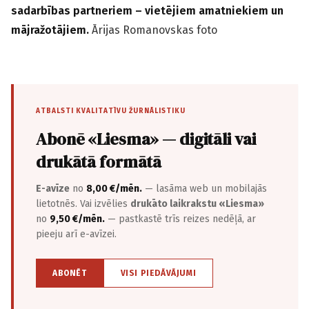
sadarbības partneriem – vietējiem amatniekiem un
mājražotājiem.
Ārijas Romanovskas foto
ATBALSTI KVALITATĪVU ŽURNĀLISTIKU
Abonē «Liesma» — digitāli vai
drukātā formātā
E-avīze
no
8,00 €/mēn.
— lasāma web un mobilajās
lietotnēs. Vai izvēlies
drukāto laikrakstu «Liesma»
no
9,50 €/mēn.
— pastkastē trīs reizes nedēļā, ar
pieeju arī e-avīzei.
ABONĒT
VISI PIEDĀVĀJUMI