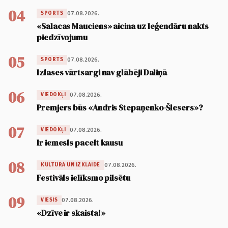
04
07.08.2026.
SPORTS
«Salacas Mauciens» aicina uz leģendāru nakts
piedzīvojumu
05
07.08.2026.
SPORTS
Izlases vārtsargi nav glābēji Daliņā
06
07.08.2026.
VIEDOKĻI
Premjers būs «Andris Stepaņenko-Šlesers»?
07
07.08.2026.
VIEDOKĻI
Ir iemesls pacelt kausu
08
07.08.2026.
KULTŪRA UN IZKLAIDE
Festivāls ielīksmo pilsētu
09
07.08.2026.
VIESIS
«Dzīve ir skaista!»