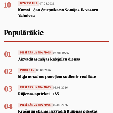
10
07.08.2026.
DZĪVESSTILS
Komsi – čau-čau puika no Somijas. Ik vasaru
Valmierā
Populārākie
01
04.08.2026.
PILSĒTĀS UN NOVADOS
Aizvadītas mājas kafejnīcu dienas
02
05.08.2026.
PROJEKTS
Māja no salmu paneļiem šodien ir realitāte
03
05.08.2026.
PILSĒTĀS UN NOVADOS
Rūjienas aptiekai – 185
04
05.08.2026.
PILSĒTĀS UN NOVADOS
Krāšņi un skanīgi aizvadīti Rūjienas pilsētas