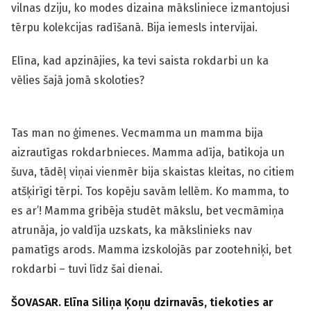
vilnas dziju, ko modes dizaina māksliniece izmantojusi
tērpu kolekcijas radīšanā. Bija iemesls intervijai.
Elīna, kad apzinājies, ka tevi saista rokdarbi un ka
vēlies šajā jomā skoloties?
Tas man no ģimenes. Vecmamma un mamma bija
aizrautīgas rokdarbnieces. Mamma adīja, batikoja un
šuva, tādēļ viņai vienmēr bija skaistas kleitas, no citiem
atšķirīgi tērpi. Tos kopēju savām lellēm. Ko mamma, to
es ar’! Mamma gribēja studēt mākslu, bet vecmāmiņa
atrunāja, jo valdīja uzskats, ka mākslinieks nav
pamatīgs arods. Mamma izskolojās par zootehniķi, bet
rokdarbi – tuvi līdz šai dienai.
ŠOVASAR. Elīna Siliņa Ķoņu dzirnavās, tiekoties ar