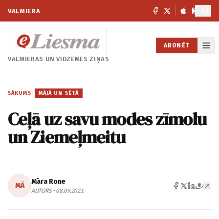
VALMIERA
ABONĒT
VALMIERAS UN
VIDZEMES ZIŅAS
SĀKUMS
/
MĀJĀ UN SĒTĀ
Ceļā uz savu modes zīmolu
un Ziemeļmeitu
Māra Rone
MĀ
AUTORS • 08.09.2023.