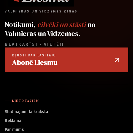
VALMIERAS UN VIDZEMES ZIŅAS
Notikumi,
cilvēki un stāsti
no
Valmieras un Vidzemes.
NEATKARĪGI · VIETĒJI
KĻŪSTI PAR LASĪTĀJU
Abonē Liesmu
LIETOTĀJIEM
Sludinājumi laikrakstā
Reklāma
Par mums