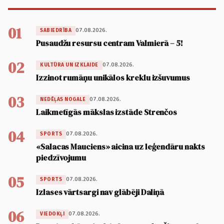
01
07.08.2026.
SABIEDRĪBA
Pusaudžu resursu centram Valmierā – 5!
02
07.08.2026.
KULTŪRA UN IZKLAIDE
Izzinot rumāņu unikālos kreklu izšuvumus
03
07.08.2026.
NEDĒĻAS NOGALE
Laikmetīgās mākslas izstāde Strenčos
04
07.08.2026.
SPORTS
«Salacas Mauciens» aicina uz leģendāru nakts
piedzīvojumu
05
07.08.2026.
SPORTS
Izlases vārtsargi nav glābēji Daliņā
06
07.08.2026.
VIEDOKĻI