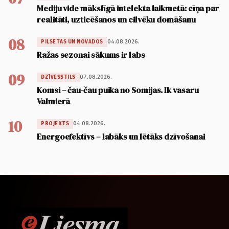
Mediju vide mākslīgā intelekta laikmetā: cīņa par
realitāti, uzticēšanos un cilvēku domāšanu
08
04.08.2026.
PILSĒTĀS UN NOVADOS
Ražas sezonai sākums ir labs
09
07.08.2026.
DZĪVESSTILS
Komsi – čau-čau puika no Somijas. Ik vasaru
Valmierā
10
04.08.2026.
PROJEKTS
Energoefektīvs – labāks un lētāks dzīvošanai