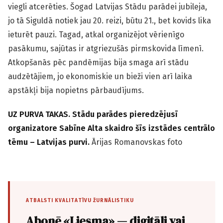
viegli atcerēties. Šogad Latvijas Stādu parādei jubileja,
jo tā Siguldā notiek jau 20. reizi, būtu 21., bet kovids lika
ieturēt pauzi. Tagad, atkal organizējot vērienīgo
pasākumu, sajūtas ir atgriezušās pirmskovida līmenī.
Atkopšanās pēc pandēmijas bija smaga arī stādu
audzētājiem, jo ekonomiskie un bieži vien arī laika
apstākļi bija nopietns pārbaudījums.
UZ PURVA TAKAS. Stādu parādes pieredzējusī
organizatore Sabīne Alta skaidro šīs izstādes centrālo
tēmu – Latvijas purvi.
Ārijas Romanovskas foto
ATBALSTI KVALITATĪVU ŽURNĀLISTIKU
Abonē «Liesma» — digitāli vai