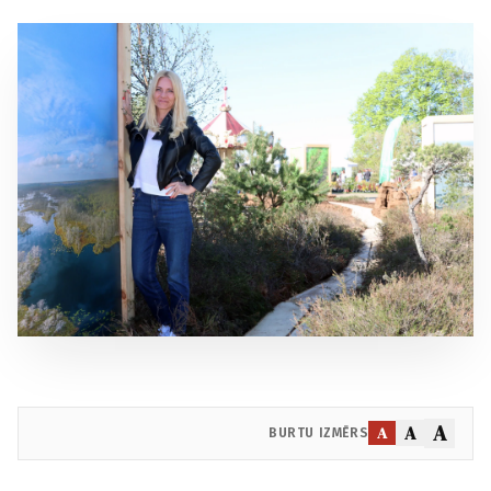
A
A
A
BURTU IZMĒRS