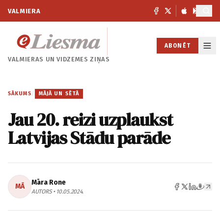
VALMIERA
ABONĒT
VALMIERAS UN
VIDZEMES ZIŅAS
SĀKUMS
/
MĀJĀ UN SĒTĀ
Jau 20. reizi uzplaukst
Latvijas Stādu parāde
Māra Rone
MĀ
AUTORS • 10.05.2024.