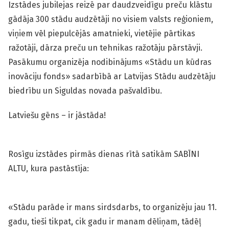
Izstādes jubilejas reizē par daudzveidīgu preču klāstu
gādāja 300 stādu audzētāji no visiem valsts reģioniem,
viņiem vēl piepulcējās amatnieki, vietējie pārtikas
ražotāji, dārza preču un tehnikas ražotāju pārstāvji.
Pasākumu organizēja nodibinājums «Stādu un kūdras
inovāciju fonds» sadarbībā ar Latvijas Stādu audzētāju
biedrību un Siguldas novada pašvaldību.
Latviešu gēns – ir jāstāda!
Rosīgu izstādes pirmās dienas rītā satikām SABĪNI
ALTU, kura pastāstīja:
«Stādu parāde ir mans sirdsdarbs, to organizēju jau 11.
gadu, tieši tikpat, cik gadu ir manam dēliņam, tādēļ