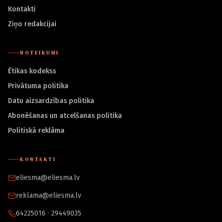
Kontakti
Ziņo redakcijai
NOTEIKUMI
Ētikas kodekss
Privātuma politika
Datu aizsardzības politika
Abonēšanas un atcelšanas politika
Politiskā reklāma
KONTAKTI
eliesma@eliesma.lv
reklama@eliesma.lv
64225016 · 29449035