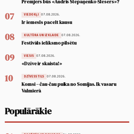
Premjers būs «Andris Stepaņenko-Šlesers»?
07
07.08.2026.
VIEDOKĻI
Ir iemesls pacelt kausu
08
07.08.2026.
KULTŪRA UN IZKLAIDE
Festivāls ielīksmo pilsētu
09
07.08.2026.
VIESIS
«Dzīve ir skaista!»
10
07.08.2026.
DZĪVESSTILS
Komsi – čau-čau puika no Somijas. Ik vasaru
Valmierā
Populārākie