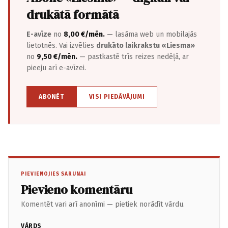
drukātā formātā
E-avīze
no
8,00 €/mēn.
— lasāma web un mobilajās
lietotnēs. Vai izvēlies
drukāto laikrakstu «Liesma»
no
9,50 €/mēn.
— pastkastē trīs reizes nedēļā, ar
pieeju arī e-avīzei.
ABONĒT
VISI PIEDĀVĀJUMI
PIEVIENOJIES SARUNAI
Pievieno komentāru
Komentēt vari arī anonīmi — pietiek norādīt vārdu.
VĀRDS