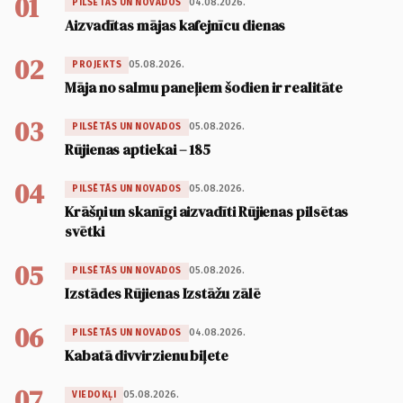
01
04.08.2026.
PILSĒTĀS UN NOVADOS
Aizvadītas mājas kafejnīcu dienas
02
05.08.2026.
PROJEKTS
Māja no salmu paneļiem šodien ir realitāte
03
05.08.2026.
PILSĒTĀS UN NOVADOS
Rūjienas aptiekai – 185
04
05.08.2026.
PILSĒTĀS UN NOVADOS
Krāšņi un skanīgi aizvadīti Rūjienas pilsētas
svētki
05
05.08.2026.
PILSĒTĀS UN NOVADOS
Izstādes Rūjienas Izstāžu zālē
06
04.08.2026.
PILSĒTĀS UN NOVADOS
Kabatā divvirzienu biļete
07
05.08.2026.
VIEDOKĻI