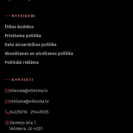
NOTEIKUMI
Ētikas kodekss
Privātuma politika
Datu aizsardzības politika
Abonēšanas un atcelšanas politika
Politiskā reklāma
KONTAKTI
eliesma@eliesma.lv
reklama@eliesma.lv
64225016 · 29449035
Ziemeļu iela 7,
Valmiera, LV-4201