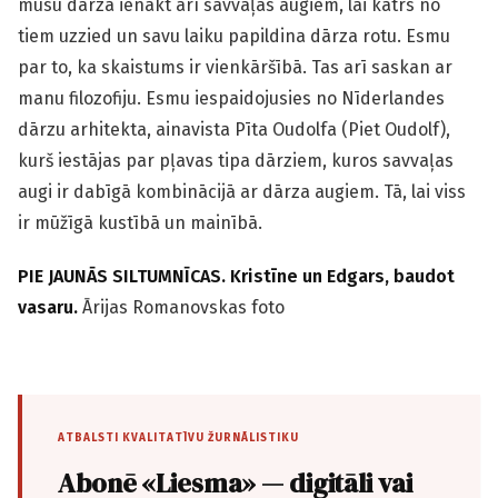
mūsu dārzā ienākt arī savvaļas augiem, lai katrs no
tiem uzzied un savu laiku papildina dārza rotu. Esmu
par to, ka skaistums ir vienkāršībā. Tas arī saskan ar
manu filozofiju. Esmu iespaidojusies no Nīderlandes
dārzu arhitekta, ainavista Pīta Oudolfa (Piet Oudolf),
kurš iestājas par pļavas tipa dārziem, kuros savvaļas
augi ir dabīgā kombinācijā ar dārza augiem. Tā, lai viss
ir mūžīgā kustībā un mainībā.
PIE JAUNĀS SILTUMNĪCAS. Kristīne un Edgars, baudot
vasaru.
Ārijas Romanovskas foto
ATBALSTI KVALITATĪVU ŽURNĀLISTIKU
Abonē «Liesma» — digitāli vai