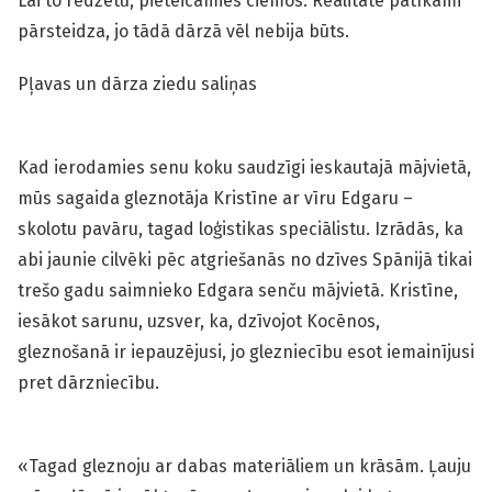
Lai to redzētu, pieteicāmies ciemos. Realitāte patīkami
pārsteidza, jo tādā dārzā vēl nebija būts.
Pļavas un dārza ziedu saliņas
Kad ierodamies senu koku saudzīgi ieskautajā mājvietā,
mūs sagaida gleznotāja Kristīne ar vīru Edgaru –
skolotu pavāru, tagad loģistikas speciālistu. Izrādās, ka
abi jaunie cilvēki pēc atgriešanās no dzīves Spānijā tikai
trešo gadu saimnieko Edgara senču mājvietā. Kristīne,
iesākot sarunu, uzsver, ka, dzīvojot Kocēnos,
gleznošanā ir iepauzējusi, jo glezniecību esot iemainījusi
pret dārzniecību.
«Tagad gleznoju ar dabas materiāliem un krāsām. Ļauju