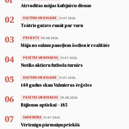
Aizvadītas mājas kafejnīcu dienas
02
31.07.2026.
KULTŪRA UN IZKLAIDE
Teātris gatavs runāt par varu
03
05.08.2026.
PROJEKTS
Māja no salmu paneļiem šodien ir realitāte
04
31.07.2026.
PILSĒTĀS UN NOVADOS
Notiks aktieru futbola turnīrs
05
31.07.2026.
KULTŪRA UN IZKLAIDE
140 gadus skan Valmieras ērģeles
06
05.08.2026.
PILSĒTĀS UN NOVADOS
Rūjienas aptiekai – 185
07
31.07.2026.
SABIEDRĪBA
Vērienīgu pārmaiņu priekšā