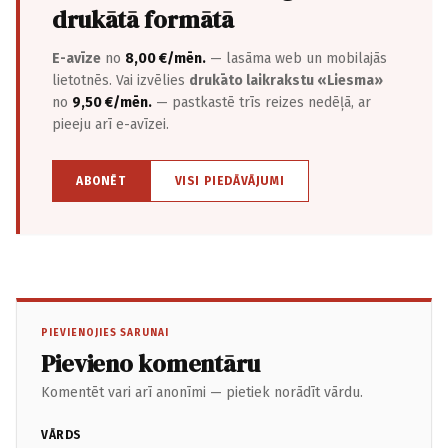
drukātā formātā
E-avīze
no
8,00 €/mēn.
— lasāma web un mobilajās
lietotnēs. Vai izvēlies
drukāto laikrakstu «Liesma»
no
9,50 €/mēn.
— pastkastē trīs reizes nedēļā, ar
pieeju arī e-avīzei.
ABONĒT
VISI PIEDĀVĀJUMI
PIEVIENOJIES SARUNAI
Pievieno komentāru
Komentēt vari arī anonīmi — pietiek norādīt vārdu.
VĀRDS