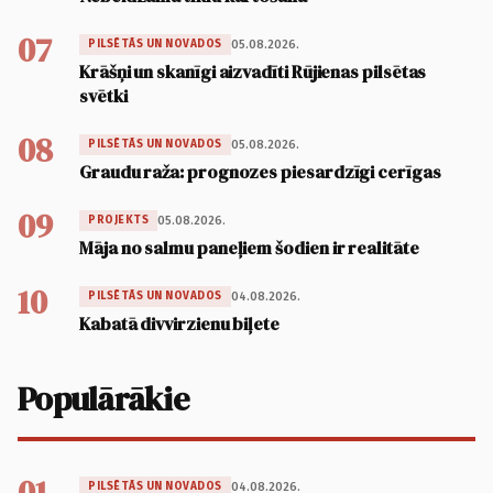
07
05.08.2026.
PILSĒTĀS UN NOVADOS
Krāšņi un skanīgi aizvadīti Rūjienas pilsētas
svētki
08
05.08.2026.
PILSĒTĀS UN NOVADOS
Graudu raža: prognozes piesardzīgi cerīgas
09
05.08.2026.
PROJEKTS
Māja no salmu paneļiem šodien ir realitāte
10
04.08.2026.
PILSĒTĀS UN NOVADOS
Kabatā divvirzienu biļete
Populārākie
01
04.08.2026.
PILSĒTĀS UN NOVADOS