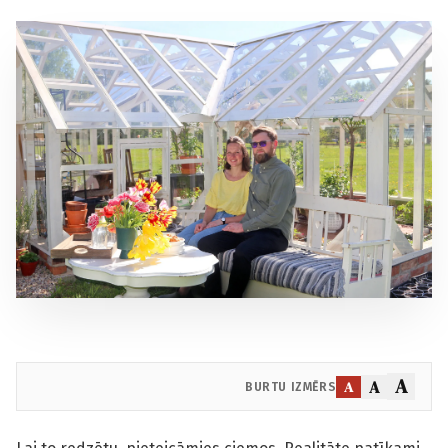
A
A
A
BURTU IZMĒRS