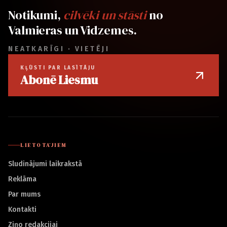
Notikumi,
cilvēki un stāsti
no
Valmieras un Vidzemes.
NEATKARĪGI · VIETĒJI
KĻŪSTI PAR LASĪTĀJU
Abonē Liesmu
LIETOTĀJIEM
Sludinājumi laikrakstā
Reklāma
Par mums
Kontakti
Ziņo redakcijai