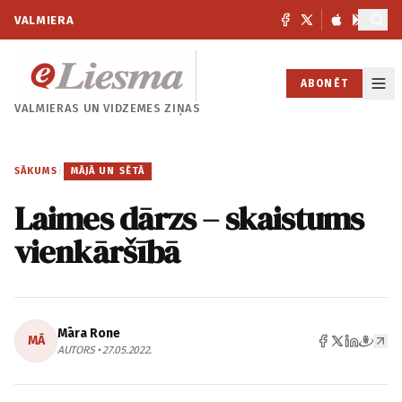
VALMIERA
ABONĒT
VALMIERAS UN
VIDZEMES ZIŅAS
SĀKUMS
/
MĀJĀ UN SĒTĀ
Laimes dārzs – skaistums
vienkāršībā
Māra Rone
MĀ
AUTORS • 27.05.2022.