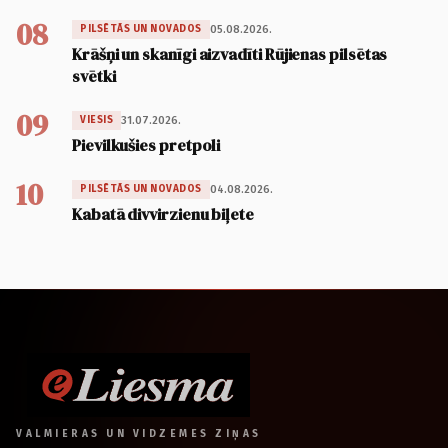
08
05.08.2026.
PILSĒTĀS UN NOVADOS
Krāšņi un skanīgi aizvadīti Rūjienas pilsētas
svētki
09
31.07.2026.
VIESIS
Pievilkušies pretpoli
10
04.08.2026.
PILSĒTĀS UN NOVADOS
Kabatā divvirzienu biļete
VALMIERAS UN VIDZEMES ZIŅAS