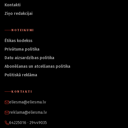
Kontakti
Ziņo redakcijai
NOTEIKUMI
Ētikas kodekss
Privātuma politika
Datu aizsardzības politika
Abonēšanas un atcelšanas politika
Politiskā reklāma
KONTAKTI
eliesma@eliesma.lv
reklama@eliesma.lv
64225016 · 29449035