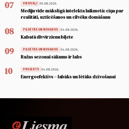
07
05.08.2026.
VIEDOKĻI
Mediju vide mākslīgā intelekta laikmetā: cīņa par
realitāti, uzticēšanos un cilvēku domāšanu
08
04.08.2026.
PILSĒTĀS UN NOVADOS
Kabatā divvirzienu biļete
09
04.08.2026.
PILSĒTĀS UN NOVADOS
Ražas sezonai sākums ir labs
10
04.08.2026.
PROJEKTS
Energoefektīvs – labāks un lētāks dzīvošanai