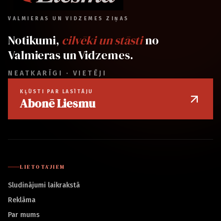
VALMIERAS UN VIDZEMES ZIŅAS
Notikumi,
cilvēki un stāsti
no
Valmieras un Vidzemes.
NEATKARĪGI · VIETĒJI
KĻŪSTI PAR LASĪTĀJU
Abonē Liesmu
LIETOTĀJIEM
Sludinājumi laikrakstā
Reklāma
Par mums