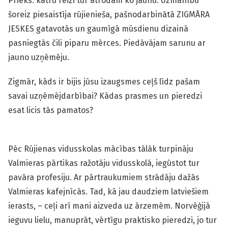
Prieks: katru reizi tur atrodam ko jaunu. Uzmanību
šoreiz piesaistīja rūjienieša, pašnodarbinātā ZIGMĀRA
JESKES gatavotās un gaumīgā mūsdienu dizainā
pasniegtās čili piparu mērces. Piedāvājam sarunu ar
jauno uzņēmēju.
Zigmār, kāds ir bijis jūsu izaugsmes ceļš līdz pašam
savai uzņēmējdarbībai? Kādas prasmes un pieredzi
esat licis tās pamatos?
Pēc Rūjienas vidusskolas mācības tālāk turpināju
Valmieras pārtikas ražotāju vidusskolā, iegūstot tur
pavāra profesiju. Ar pārtraukumiem strādāju dažās
Valmieras kafejnīcās. Tad, kā jau daudziem latviešiem
ierasts, – ceļi arī mani aizveda uz ārzemēm. Norvēģijā
ieguvu lielu, manuprāt, vērtīgu praktisko pieredzi, jo tur