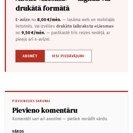
drukātā formātā
E-avīze
no
8,00 €/mēn.
— lasāma web un mobilajās
lietotnēs. Vai izvēlies
drukāto laikrakstu «Liesma»
no
9,50 €/mēn.
— pastkastē trīs reizes nedēļā, ar
pieeju arī e-avīzei.
ABONĒT
VISI PIEDĀVĀJUMI
PIEVIENOJIES SARUNAI
Pievieno komentāru
Komentēt vari arī anonīmi — pietiek norādīt vārdu.
VĀRDS