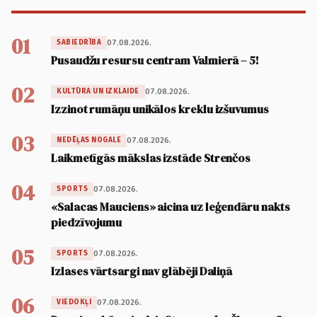
01
07.08.2026.
SABIEDRĪBA
Pusaudžu resursu centram Valmierā – 5!
02
07.08.2026.
KULTŪRA UN IZKLAIDE
Izzinot rumāņu unikālos kreklu izšuvumus
03
07.08.2026.
NEDĒĻAS NOGALE
Laikmetīgās mākslas izstāde Strenčos
04
07.08.2026.
SPORTS
«Salacas Mauciens» aicina uz leģendāru nakts
piedzīvojumu
05
07.08.2026.
SPORTS
Izlases vārtsargi nav glābēji Daliņā
06
07.08.2026.
VIEDOKĻI