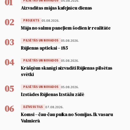
01
04.08.2026.
PILSĒTĀS UN NOVADOS
Aizvadītas mājas kafejnīcu dienas
02
05.08.2026.
PROJEKTS
Māja no salmu paneļiem šodien ir realitāte
03
05.08.2026.
PILSĒTĀS UN NOVADOS
Rūjienas aptiekai – 185
04
05.08.2026.
PILSĒTĀS UN NOVADOS
Krāšņi un skanīgi aizvadīti Rūjienas pilsētas
svētki
05
05.08.2026.
PILSĒTĀS UN NOVADOS
Izstādes Rūjienas Izstāžu zālē
06
07.08.2026.
DZĪVESSTILS
Komsi – čau-čau puika no Somijas. Ik vasaru
Valmierā