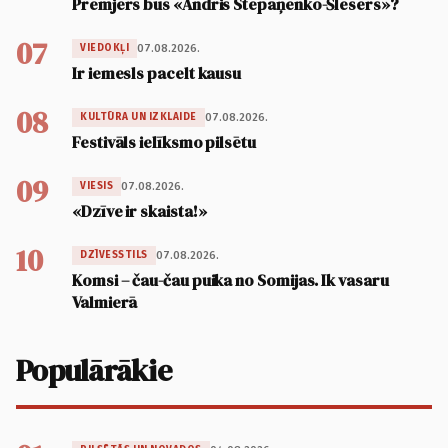
Premjers būs «Andris Stepaņenko-Šlesers»?
07
07.08.2026.
VIEDOKĻI
Ir iemesls pacelt kausu
08
07.08.2026.
KULTŪRA UN IZKLAIDE
Festivāls ielīksmo pilsētu
09
07.08.2026.
VIESIS
«Dzīve ir skaista!»
10
07.08.2026.
DZĪVESSTILS
Komsi – čau-čau puika no Somijas. Ik vasaru
Valmierā
Populārākie