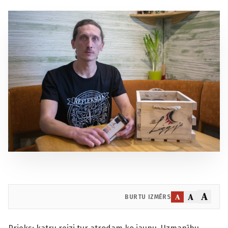
A
A
A
BURTU IZMĒRS