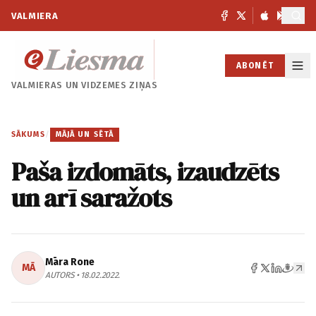
VALMIERA
ABONĒT
VALMIERAS UN
VIDZEMES ZIŅAS
SĀKUMS
/
MĀJĀ UN SĒTĀ
Paša izdomāts, izaudzēts
un arī saražots
Māra Rone
MĀ
AUTORS • 18.02.2022.