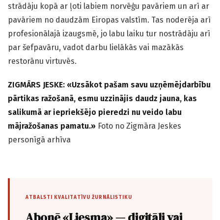
strādāju kopā ar ļoti labiem norvēģu pavāriem un arī ar
pavāriem no daudzām Eiropas valstīm. Tas noderēja arī
profesionālajā izaugsmē, jo labu laiku tur nostrādāju arī
par šefpavāru, vadot darbu lielākās vai mazākās
restorānu virtuvēs.
ZIGMĀRS JESKE: «Uzsākot pašam savu uzņēmējdarbību
pārtikas ražošanā, esmu uzzinājis daudz jauna, kas
salikumā ar iepriekšējo pieredzi nu veido labu
mājražošanas pamatu.»
Foto no Zigmāra Jeskes
personīgā arhīva
ATBALSTI KVALITATĪVU ŽURNĀLISTIKU
Abonē «Liesma» — digitāli vai