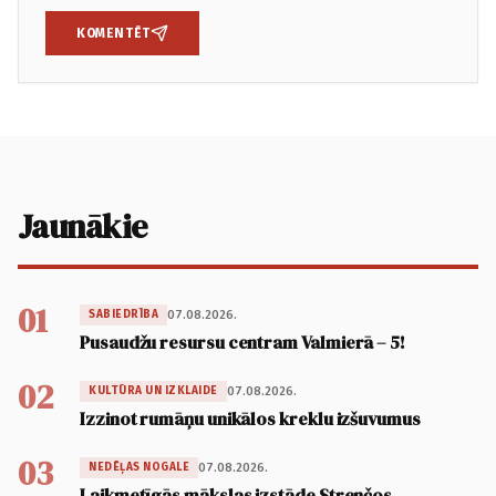
KOMENTĒT
Jaunākie
01
07.08.2026.
SABIEDRĪBA
Pusaudžu resursu centram Valmierā – 5!
02
07.08.2026.
KULTŪRA UN IZKLAIDE
Izzinot rumāņu unikālos kreklu izšuvumus
03
07.08.2026.
NEDĒĻAS NOGALE
Laikmetīgās mākslas izstāde Strenčos