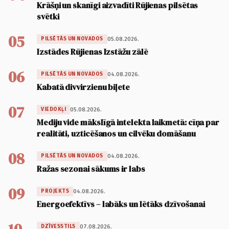
Krāšņi un skanīgi aizvadīti Rūjienas pilsētas
svētki
05
05.08.2026.
PILSĒTĀS UN NOVADOS
Izstādes Rūjienas Izstāžu zālē
06
04.08.2026.
PILSĒTĀS UN NOVADOS
Kabatā divvirzienu biļete
07
05.08.2026.
VIEDOKĻI
Mediju vide mākslīgā intelekta laikmetā: cīņa par
realitāti, uzticēšanos un cilvēku domāšanu
08
04.08.2026.
PILSĒTĀS UN NOVADOS
Ražas sezonai sākums ir labs
09
04.08.2026.
PROJEKTS
Energoefektīvs – labāks un lētāks dzīvošanai
07.08.2026.
DZĪVESSTILS