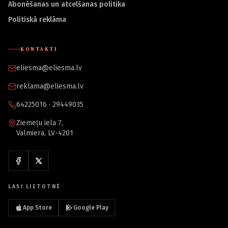
Abonēšanas un atcelšanas politika
Politiskā reklāma
KONTAKTI
eliesma@eliesma.lv
reklama@eliesma.lv
64225016 · 29449035
Ziemeļu iela 7,
Valmiera, LV-4201
LASI LIETOTNĒ
App Store
Google Play