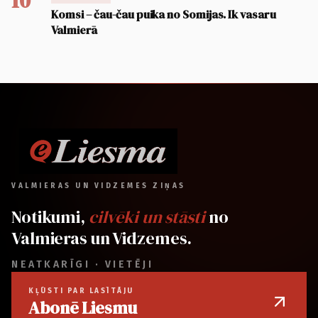
10
Komsi – čau-čau puika no Somijas. Ik vasaru
Valmierā
VALMIERAS UN VIDZEMES ZIŅAS
Notikumi,
cilvēki un stāsti
no
Valmieras un Vidzemes.
NEATKARĪGI · VIETĒJI
KĻŪSTI PAR LASĪTĀJU
Abonē Liesmu