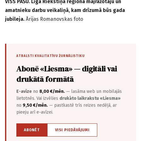
VISS PAŠU. Līga Riekstiņa reģiona mājražotāju un
amatnieku darbu veikaliņā, kam drīzumā būs gada
jubileja.
Ārijas Romanovskas foto
ATBALSTI KVALITATĪVU ŽURNĀLISTIKU
Abonē «Liesma» — digitāli vai
drukātā formātā
E-avīze
no
8,00 €/mēn.
— lasāma web un mobilajās
lietotnēs. Vai izvēlies
drukāto laikrakstu «Liesma»
no
9,50 €/mēn.
— pastkastē trīs reizes nedēļā, ar
pieeju arī e-avīzei.
ABONĒT
VISI PIEDĀVĀJUMI