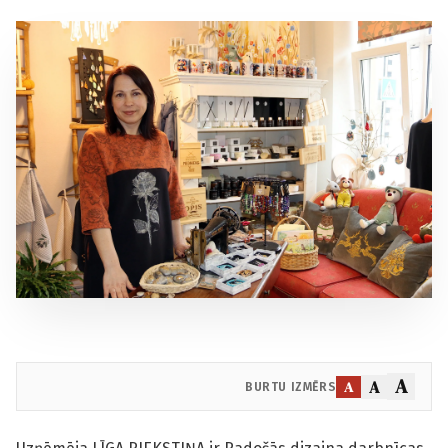
A
A
A
BURTU IZMĒRS