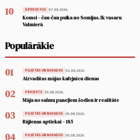
10
07.08.2026.
DZĪVESSTILS
Komsi – čau-čau puika no Somijas. Ik vasaru
Valmierā
Populārākie
01
04.08.2026.
PILSĒTĀS UN NOVADOS
Aizvadītas mājas kafejnīcu dienas
02
05.08.2026.
PROJEKTS
Māja no salmu paneļiem šodien ir realitāte
03
05.08.2026.
PILSĒTĀS UN NOVADOS
Rūjienas aptiekai – 185
04
05.08.2026.
PILSĒTĀS UN NOVADOS