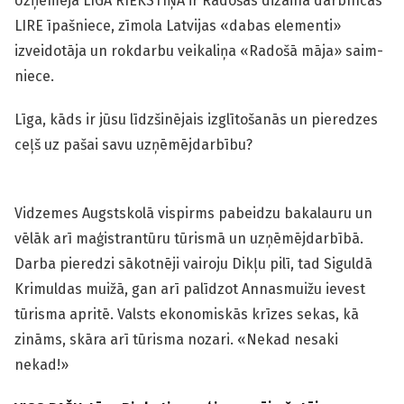
Uzņēmēja LĪGA RIEKSTIŅA ir Radošās dizaina darbnīcas
LIRE īpašniece, zīmola Latvijas «dabas elementi»
izveidotāja un rokdarbu veikaliņa «Radošā māja» saim­
niece.
Līga, kāds ir jūsu līdzšinējais izglītošanās un pieredzes
ceļš uz pašai savu uzņēmējdarbību?
Vidzemes Augstskolā vispirms pabeidzu bakalauru un
vēlāk arī maģistrantūru tūrismā un uzņēmējdarbībā.
Darba pieredzi sākotnēji vairoju Dikļu pilī, tad Siguldā
Krimuldas muižā, gan arī palīdzot Annasmuižu ievest
tūrisma apritē. Valsts ekonomiskās krīzes sekas, kā
zināms, skāra arī tūrisma nozari. «Nekad nesaki
nekad!»