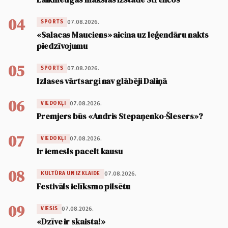
04
07.08.2026.
SPORTS
«Salacas Mauciens» aicina uz leģendāru nakts
piedzīvojumu
05
07.08.2026.
SPORTS
Izlases vārtsargi nav glābēji Daliņā
06
07.08.2026.
VIEDOKĻI
Premjers būs «Andris Stepaņenko-Šlesers»?
07
07.08.2026.
VIEDOKĻI
Ir iemesls pacelt kausu
08
07.08.2026.
KULTŪRA UN IZKLAIDE
Festivāls ielīksmo pilsētu
09
07.08.2026.
VIESIS
«Dzīve ir skaista!»