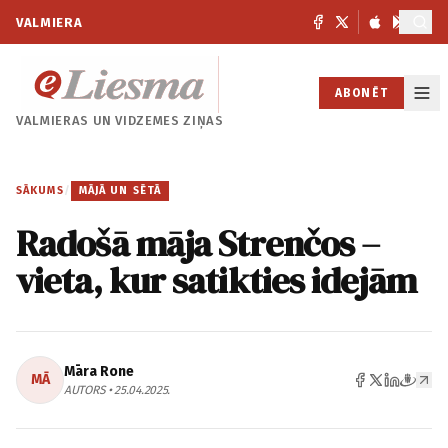
VALMIERA
ABONĒT
VALMIERAS UN
VIDZEMES ZIŅAS
SĀKUMS
/
MĀJĀ UN SĒTĀ
Radošā māja Strenčos –
vieta, kur satikties idejām
Māra Rone
MĀ
AUTORS • 25.04.2025.