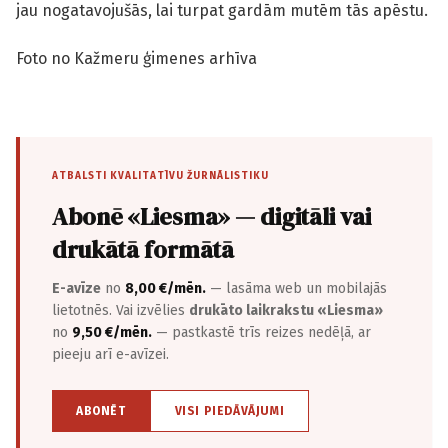
jau nogatavojušās, lai turpat gardām mutēm tās apēstu.
Foto no Kažmeru ģimenes arhīva
ATBALSTI KVALITATĪVU ŽURNĀLISTIKU
Abonē «Liesma» — digitāli vai
drukātā formātā
E-avīze
no
8,00 €/mēn.
— lasāma web un mobilajās
lietotnēs. Vai izvēlies
drukāto laikrakstu «Liesma»
no
9,50 €/mēn.
— pastkastē trīs reizes nedēļā, ar
pieeju arī e-avīzei.
ABONĒT
VISI PIEDĀVĀJUMI