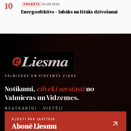
10
04.08.2026.
PROJEKTS
Energoefektīvs – labāks un lētāks dzīvošanai
VALMIERAS UN VIDZEMES ZIŅAS
Notikumi,
cilvēki un stāsti
no
Valmieras un Vidzemes.
NEATKARĪGI · VIETĒJI
KĻŪSTI PAR LASĪTĀJU
Abonē Liesmu