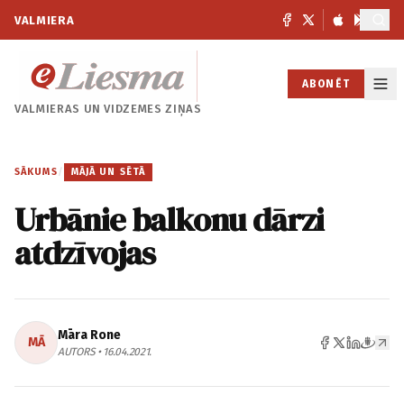
VALMIERA
ABONĒT
VALMIERAS UN
VIDZEMES ZIŅAS
SĀKUMS
/
MĀJĀ UN SĒTĀ
Urbānie balkonu dārzi
atdzīvojas
Māra Rone
MĀ
AUTORS • 16.04.2021.