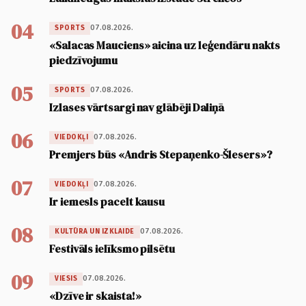
04
07.08.2026.
SPORTS
«Salacas Mauciens» aicina uz leģendāru nakts
piedzīvojumu
05
07.08.2026.
SPORTS
Izlases vārtsargi nav glābēji Daliņā
06
07.08.2026.
VIEDOKĻI
Premjers būs «Andris Stepaņenko-Šlesers»?
07
07.08.2026.
VIEDOKĻI
Ir iemesls pacelt kausu
08
07.08.2026.
KULTŪRA UN IZKLAIDE
Festivāls ielīksmo pilsētu
09
07.08.2026.
VIESIS
«Dzīve ir skaista!»