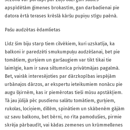
apspīdētām ģimenes brokastīm, gan darbadienai pie
datora ērtā terases krēslā kāršu pupiņu stīgu paēnā.
Pašu audzētas ēdamlietas
Līdz šim biju starp tiem cilvēkiem, kuri uzskatīja, ka
balkoni ir paredzēti smukumpuķu audzēšanai, bet pie
tomātiem, gurķiem un garšaugiem var tikt tikai tie
laimīgie, kam ir sava siltumnīca privātmājas pagalmā.
Bet, vairāk interesējoties par dārzkopības iespējām
urbānajos dārzos, ar ekspertu ieteikumiem nonācu pie
augu šķirnēm, kas ir piemērotas tieši mūsu apstākļiem.
Tā jau jūlijā pēc pusdienu salātu tomātiem, gurķiem,
rukolas, lociņiem, dillēm, spinātiem un skābenēm gājām
uz savu balkonu, bet bērni, no rīta pamodušies, pirmie
skrēja pārbaudīt, vai kādas zemenes un krūmmellenes