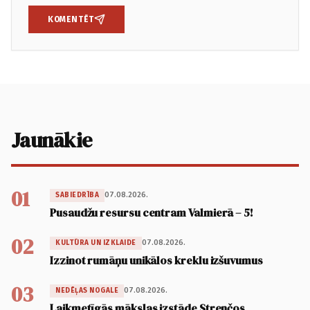
KOMENTĒT
Jaunākie
01
07.08.2026.
SABIEDRĪBA
Pusaudžu resursu centram Valmierā – 5!
02
07.08.2026.
KULTŪRA UN IZKLAIDE
Izzinot rumāņu unikālos kreklu izšuvumus
03
07.08.2026.
NEDĒĻAS NOGALE
Laikmetīgās mākslas izstāde Strenčos