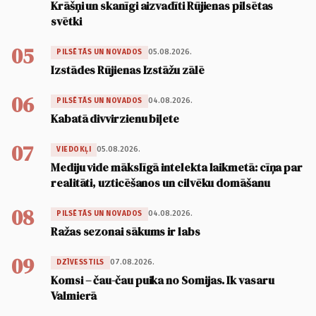
Krāšņi un skanīgi aizvadīti Rūjienas pilsētas
svētki
05
05.08.2026.
PILSĒTĀS UN NOVADOS
Izstādes Rūjienas Izstāžu zālē
06
04.08.2026.
PILSĒTĀS UN NOVADOS
Kabatā divvirzienu biļete
07
05.08.2026.
VIEDOKĻI
Mediju vide mākslīgā intelekta laikmetā: cīņa par
realitāti, uzticēšanos un cilvēku domāšanu
08
04.08.2026.
PILSĒTĀS UN NOVADOS
Ražas sezonai sākums ir labs
09
07.08.2026.
DZĪVESSTILS
Komsi – čau-čau puika no Somijas. Ik vasaru
Valmierā