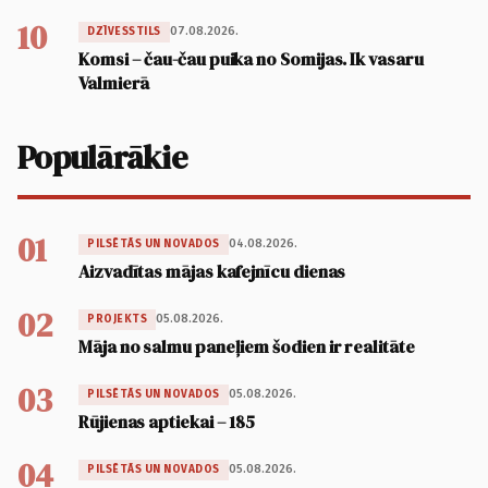
10
07.08.2026.
DZĪVESSTILS
Komsi – čau-čau puika no Somijas. Ik vasaru
Valmierā
Populārākie
01
04.08.2026.
PILSĒTĀS UN NOVADOS
Aizvadītas mājas kafejnīcu dienas
02
05.08.2026.
PROJEKTS
Māja no salmu paneļiem šodien ir realitāte
03
05.08.2026.
PILSĒTĀS UN NOVADOS
Rūjienas aptiekai – 185
04
05.08.2026.
PILSĒTĀS UN NOVADOS