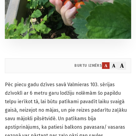
A
A
A
BURTU IZMĒRS
Pēc piecu gadu dzīves savā Valmieras 103. sērijas
dzīvoklī ar 6 metru garu lodžiju nolēmām šo papildu
telpu ierīkot tā, lai būtu patīkami pavadīt laiku svaigā
gaisā, neizejot no mājas, un pie reizes padarītu zaļāku
savu mājokli pilsētvidē. Un patīkams bija
apstiprinājums, ka patiesi balkons pavasara/ vasaras
sezonā var pārtapt par zaļo oāzi gan saules