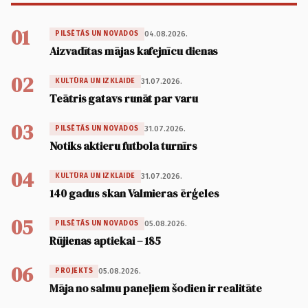
01
04.08.2026.
PILSĒTĀS UN NOVADOS
Aizvadītas mājas kafejnīcu dienas
02
31.07.2026.
KULTŪRA UN IZKLAIDE
Teātris gatavs runāt par varu
03
31.07.2026.
PILSĒTĀS UN NOVADOS
Notiks aktieru futbola turnīrs
04
31.07.2026.
KULTŪRA UN IZKLAIDE
140 gadus skan Valmieras ērģeles
05
05.08.2026.
PILSĒTĀS UN NOVADOS
Rūjienas aptiekai – 185
06
05.08.2026.
PROJEKTS
Māja no salmu paneļiem šodien ir realitāte