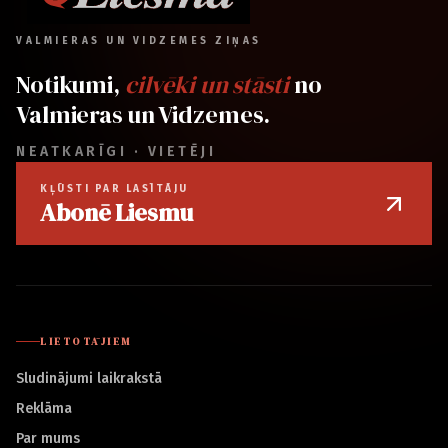
VALMIERAS UN VIDZEMES ZIŅAS
Notikumi,
cilvēki un stāsti
no
Valmieras un Vidzemes.
NEATKARĪGI · VIETĒJI
KĻŪSTI PAR LASĪTĀJU
Abonē Liesmu
LIETOTĀJIEM
Sludinājumi laikrakstā
Reklāma
Par mums