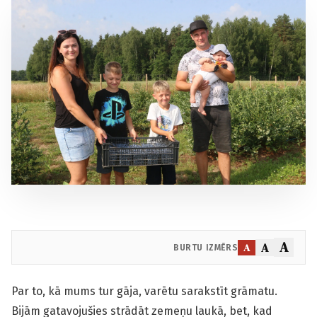
A
A
A
BURTU IZMĒRS
Par to, kā mums tur gāja, varētu sarakstīt grāmatu.
Bijām gatavojušies strādāt zemeņu laukā, bet, kad