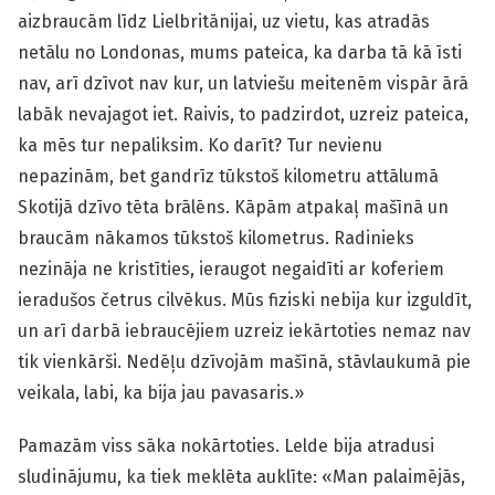
aizbraucām līdz Lielbritānijai, uz vietu, kas atradās
netālu no Londonas, mums pateica, ka darba tā kā īsti
nav, arī dzīvot nav kur, un latviešu meitenēm vispār ārā
labāk nevajagot iet. Raivis, to padzirdot, uzreiz pateica,
ka mēs tur nepaliksim. Ko darīt? Tur nevienu
nepazinām, bet gandrīz tūkstoš kilometru attālumā
Skotijā dzīvo tēta brālēns. Kāpām atpakaļ mašīnā un
braucām nākamos tūkstoš kilometrus. Radinieks
nezināja ne kristīties, ieraugot negaidīti ar koferiem
ieradušos četrus cilvēkus. Mūs fiziski nebija kur izguldīt,
un arī darbā iebraucējiem uzreiz iekārtoties nemaz nav
tik vienkārši. Nedēļu dzīvojām mašīnā, stāvlaukumā pie
veikala, labi, ka bija jau pavasaris.»
Pamazām viss sāka nokārtoties. Lelde bija atradusi
sludinājumu, ka tiek meklēta auklīte: «Man palaimējās,