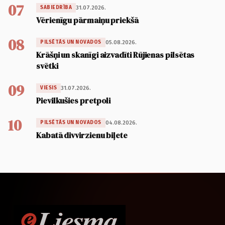
07
31.07.2026.
SABIEDRĪBA
Vērienīgu pārmaiņu priekšā
08
05.08.2026.
PILSĒTĀS UN NOVADOS
Krāšņi un skanīgi aizvadīti Rūjienas pilsētas
svētki
09
31.07.2026.
VIESIS
Pievilkušies pretpoli
10
04.08.2026.
PILSĒTĀS UN NOVADOS
Kabatā divvirzienu biļete