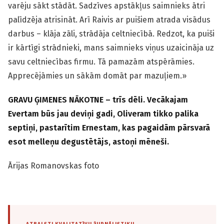
varēju sākt stādāt. Sadzīves apstākļus saimnieks ātri
palīdzēja atrisināt. Arī Raivis ar puišiem atrada visādus
darbus – klāja zāli, strādāja celtniecībā. Redzot, ka puiši
ir kārtīgi strādnieki, mans saimnieks viņus uzaicināja uz
savu celtniecības firmu. Tā pamazām atspērāmies.
Apprecējāmies un sākām domāt par mazuļiem.»
GRAVU ĢIMENES NĀKOTNE – trīs dēli. Vecākajam
Evertam būs jau deviņi gadi, Oliveram tikko palika
septiņi, pastarītim Ernestam, kas pagaidām pārsvarā
esot melleņu degustētājs, astoņi mēneši.
Ārijas Romanovskas foto