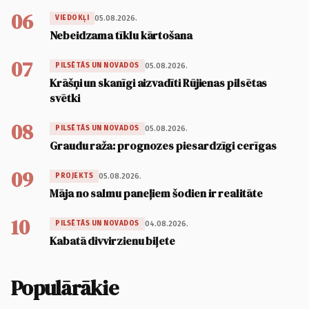
06
05.08.2026.
VIEDOKĻI
Nebeidzama tīklu kārtošana
07
05.08.2026.
PILSĒTĀS UN NOVADOS
Krāšņi un skanīgi aizvadīti Rūjienas pilsētas
svētki
08
05.08.2026.
PILSĒTĀS UN NOVADOS
Graudu raža: prognozes piesardzīgi cerīgas
09
05.08.2026.
PROJEKTS
Māja no salmu paneļiem šodien ir realitāte
10
04.08.2026.
PILSĒTĀS UN NOVADOS
Kabatā divvirzienu biļete
Populārākie