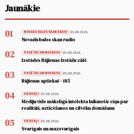
Jaunākie
01
05.08.2026.
NOVADU BALSS SKAN RADIO
Novadu balss skan radio
02
05.08.2026.
PILSĒTĀS UN NOVADOS
Izstādes Rūjienas Izstāžu zālē
03
05.08.2026.
PILSĒTĀS UN NOVADOS
Rūjienas aptiekai – 185
04
05.08.2026.
VIEDOKĻI
Mediju vide mākslīgā intelekta laikmetā: cīņa par
realitāti, uzticēšanos un cilvēku domāšanu
05
05.08.2026.
VIEDOKĻI
Svarīgais un mazsvarīgais