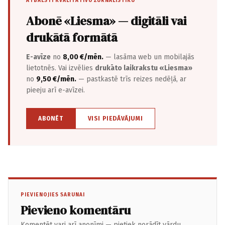
ATBALSTI KVALITATĪVU ŽURNĀLISTIKU
Abonē «Liesma» — digitāli vai
drukātā formātā
E-avīze
no
8,00 €/mēn.
— lasāma web un mobilajās
lietotnēs. Vai izvēlies
drukāto laikrakstu «Liesma»
no
9,50 €/mēn.
— pastkastē trīs reizes nedēļā, ar
pieeju arī e-avīzei.
ABONĒT
VISI PIEDĀVĀJUMI
PIEVIENOJIES SARUNAI
Pievieno komentāru
Komentēt vari arī anonīmi — pietiek norādīt vārdu.