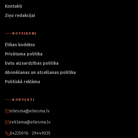
Kontakti
Ziņo redakcijai
NOTEIKUMI
Ētikas kodekss
Privātuma politika
Datu aizsardzības politika
Abonēšanas un atcelšanas politika
Politiskā reklāma
KONTAKTI
eliesma@eliesma.lv
reklama@eliesma.lv
64225016 · 29449035