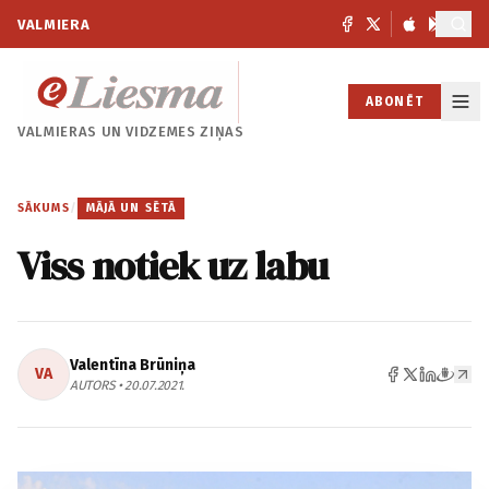
VALMIERA
ABONĒT
VALMIERAS UN
VIDZEMES ZIŅAS
SĀKUMS
/
MĀJĀ UN SĒTĀ
Viss notiek uz labu
Valentīna Brūniņa
VA
AUTORS • 20.07.2021.