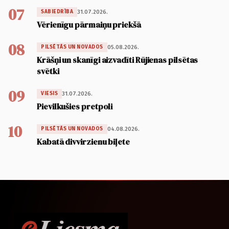
07
31.07.2026.
SABIEDRĪBA
Vērienīgu pārmaiņu priekšā
08
05.08.2026.
PILSĒTĀS UN NOVADOS
Krāšņi un skanīgi aizvadīti Rūjienas pilsētas
svētki
09
31.07.2026.
VIESIS
Pievilkušies pretpoli
10
04.08.2026.
PILSĒTĀS UN NOVADOS
Kabatā divvirzienu biļete