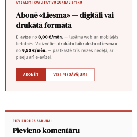
ATBALSTI KVALITATĪVU ŽURNĀLISTIKU
Abonē «Liesma» — digitāli vai
drukātā formātā
E-avīze
no
8,00 €/mēn.
— lasāma web un mobilajās
lietotnēs. Vai izvēlies
drukāto laikrakstu «Liesma»
no
9,50 €/mēn.
— pastkastē trīs reizes nedēļā, ar
pieeju arī e-avīzei.
ABONĒT
VISI PIEDĀVĀJUMI
PIEVIENOJIES SARUNAI
Pievieno komentāru