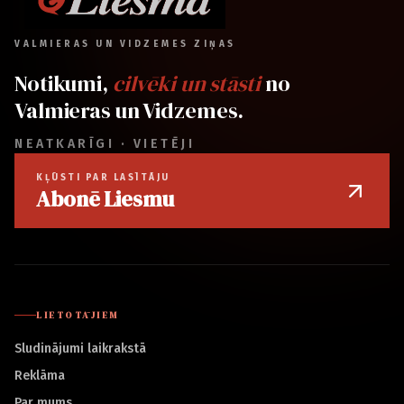
VALMIERAS UN VIDZEMES ZIŅAS
Notikumi,
cilvēki un stāsti
no
Valmieras un Vidzemes.
NEATKARĪGI · VIETĒJI
KĻŪSTI PAR LASĪTĀJU
Abonē Liesmu
LIETOTĀJIEM
Sludinājumi laikrakstā
Reklāma
Par mums