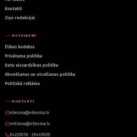
Kontakti
Ziņo redakcijai
NOTEIKUMI
Ētikas kodekss
Privātuma politika
Datu aizsardzības politika
Abonēšanas un atcelšanas politika
Politiskā reklāma
KONTAKTI
eliesma@eliesma.lv
reklama@eliesma.lv
64225016 · 29449035