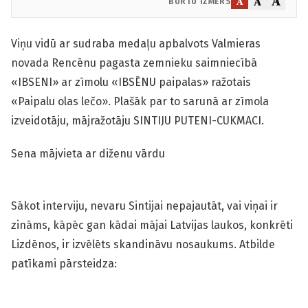
A
A
A
BURTU IZMĒRS
Viņu vidū ar sudraba medaļu apbalvots Valmieras
novada Rencēnu pagasta zemnieku saimniecībā
«IBSENI» ar zīmolu «IBSĒNU paipalas» ražotais
«Paipalu olas lečo». Plašāk par to sarunā ar zīmola
izveidotāju, mājražotāju SINTIJU PUTENI-CUKMACI.
Sena mājvieta ar diženu vārdu
Sākot interviju, nevaru Sintijai nepajautāt, vai viņai ir
zināms, kāpēc gan kādai mājai Latvijas laukos, konkrēti
Lizdēnos, ir izvēlēts skandināvu nosaukums. Atbilde
patīkami pārsteidza: