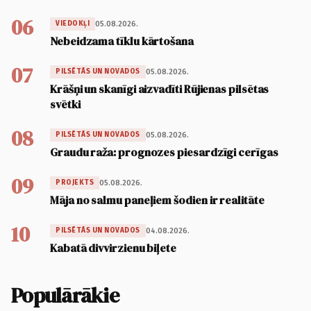
06
05.08.2026.
VIEDOKĻI
Nebeidzama tīklu kārtošana
07
05.08.2026.
PILSĒTĀS UN NOVADOS
Krāšņi un skanīgi aizvadīti Rūjienas pilsētas
svētki
08
05.08.2026.
PILSĒTĀS UN NOVADOS
Graudu raža: prognozes piesardzīgi cerīgas
09
05.08.2026.
PROJEKTS
Māja no salmu paneļiem šodien ir realitāte
10
04.08.2026.
PILSĒTĀS UN NOVADOS
Kabatā divvirzienu biļete
Populārākie