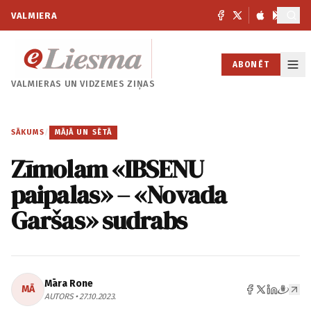
VALMIERA
ABONĒT
VALMIERAS UN
VIDZEMES ZIŅAS
SĀKUMS
/
MĀJĀ UN SĒTĀ
Zīmolam «IBSĒNU
paipalas» – «Novada
Garšas» sudrabs
Māra Rone
MĀ
AUTORS • 27.10.2023.