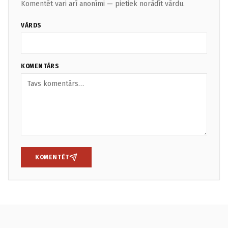
Komentēt vari arī anonīmi — pietiek norādīt vārdu.
VĀRDS
KOMENTĀRS
KOMENTĒT