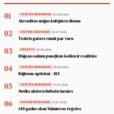
01
04.08.2026.
PILSĒTĀS UN NOVADOS
Aizvadītas mājas kafejnīcu dienas
02
31.07.2026.
KULTŪRA UN IZKLAIDE
Teātris gatavs runāt par varu
03
05.08.2026.
PROJEKTS
Māja no salmu paneļiem šodien ir realitāte
04
05.08.2026.
PILSĒTĀS UN NOVADOS
Rūjienas aptiekai – 185
05
31.07.2026.
PILSĒTĀS UN NOVADOS
Notiks aktieru futbola turnīrs
06
31.07.2026.
KULTŪRA UN IZKLAIDE
140 gadus skan Valmieras ērģeles