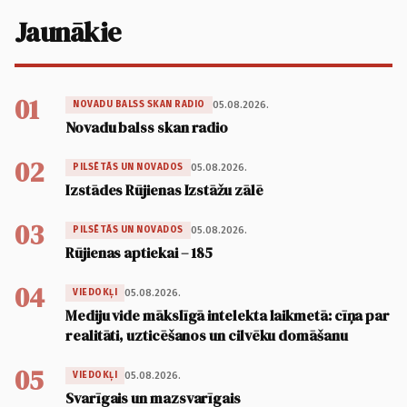
Jaunākie
01
05.08.2026.
NOVADU BALSS SKAN RADIO
Novadu balss skan radio
02
05.08.2026.
PILSĒTĀS UN NOVADOS
Izstādes Rūjienas Izstāžu zālē
03
05.08.2026.
PILSĒTĀS UN NOVADOS
Rūjienas aptiekai – 185
04
05.08.2026.
VIEDOKĻI
Mediju vide mākslīgā intelekta laikmetā: cīņa par
realitāti, uzticēšanos un cilvēku domāšanu
05
05.08.2026.
VIEDOKĻI
Svarīgais un mazsvarīgais