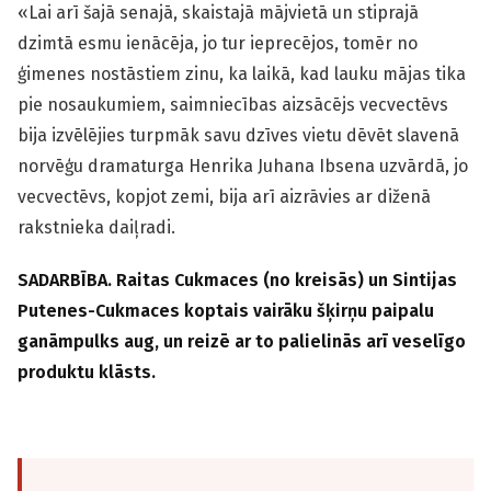
«Lai arī šajā senajā, skaistajā mājvietā un stiprajā
dzimtā esmu ienācēja, jo tur ieprecējos, tomēr no
ģimenes nostāstiem zinu, ka laikā, kad lauku mājas tika
pie nosaukumiem, saimniecības aizsācējs vecvectēvs
bija izvēlējies turpmāk savu dzīves vietu dēvēt slavenā
norvēģu dramaturga Henrika Juhana Ibsena uzvārdā, jo
vecvectēvs, kopjot zemi, bija arī aizrāvies ar diženā
rakstnieka daiļ­radi.
SADARBĪBA. Raitas Cukmaces (no kreisās) un Sintijas
Putenes-Cukmaces koptais vairāku šķirņu paipalu
ganāmpulks aug, un reizē ar to palielinās arī veselīgo
produktu klāsts.