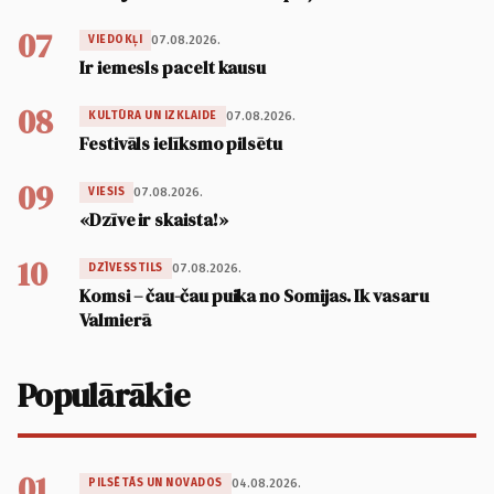
07
07.08.2026.
VIEDOKĻI
Ir iemesls pacelt kausu
08
07.08.2026.
KULTŪRA UN IZKLAIDE
Festivāls ielīksmo pilsētu
09
07.08.2026.
VIESIS
«Dzīve ir skaista!»
10
07.08.2026.
DZĪVESSTILS
Komsi – čau-čau puika no Somijas. Ik vasaru
Valmierā
Populārākie
01
04.08.2026.
PILSĒTĀS UN NOVADOS