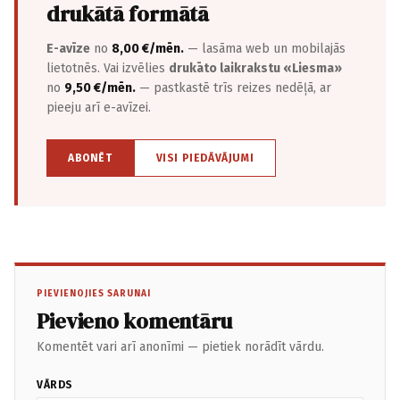
drukātā formātā
E-avīze
no
8,00 €/mēn.
— lasāma web un mobilajās
lietotnēs. Vai izvēlies
drukāto laikrakstu «Liesma»
no
9,50 €/mēn.
— pastkastē trīs reizes nedēļā, ar
pieeju arī e-avīzei.
ABONĒT
VISI PIEDĀVĀJUMI
PIEVIENOJIES SARUNAI
Pievieno komentāru
Komentēt vari arī anonīmi — pietiek norādīt vārdu.
VĀRDS