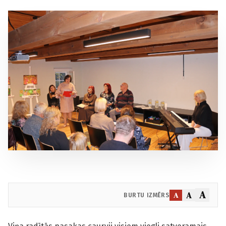
A
A
A
BURTU IZMĒRS