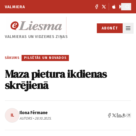
VALMIERA
ABONĒT
VALMIERAS UN
VIDZEMES ZIŅAS
SĀKUMS
/
PILSĒTĀS UN NOVADOS
Maza pietura ikdienas
skrējienā
Ilona Fērmane
IL
AUTORS • 28.10.2025.