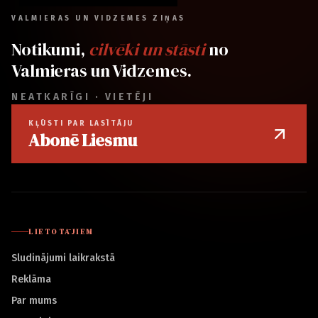
VALMIERAS UN VIDZEMES ZIŅAS
Notikumi,
cilvēki un stāsti
no
Valmieras un Vidzemes.
NEATKARĪGI · VIETĒJI
KĻŪSTI PAR LASĪTĀJU
Abonē Liesmu
LIETOTĀJIEM
Sludinājumi laikrakstā
Reklāma
Par mums