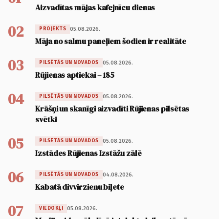
Aizvadītas mājas kafejnīcu dienas
02
05.08.2026.
PROJEKTS
Māja no salmu paneļiem šodien ir realitāte
03
05.08.2026.
PILSĒTĀS UN NOVADOS
Rūjienas aptiekai – 185
04
05.08.2026.
PILSĒTĀS UN NOVADOS
Krāšņi un skanīgi aizvadīti Rūjienas pilsētas
svētki
05
05.08.2026.
PILSĒTĀS UN NOVADOS
Izstādes Rūjienas Izstāžu zālē
06
04.08.2026.
PILSĒTĀS UN NOVADOS
Kabatā divvirzienu biļete
07
05.08.2026.
VIEDOKĻI