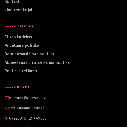
Kontakti
Ziņo redakcijai
NOTEIKUMI
Ētikas kodekss
Privātuma politika
Datu aizsardzības politika
Abonēšanas un atcelšanas politika
Politiskā reklāma
KONTAKTI
eliesma@eliesma.lv
reklama@eliesma.lv
64225016 · 29449035