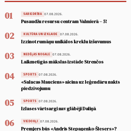
01
07.08.2026.
SABIEDRĪBA
Pusaudžu resursu centram Valmierā – 5!
02
07.08.2026.
KULTŪRA UN IZKLAIDE
Izzinot rumāņu unikālos kreklu izšuvumus
03
07.08.2026.
NEDĒĻAS NOGALE
Laikmetīgās mākslas izstāde Strenčos
04
07.08.2026.
SPORTS
«Salacas Mauciens» aicina uz leģendāru nakts
piedzīvojumu
05
07.08.2026.
SPORTS
Izlases vārtsargi nav glābēji Daliņā
06
07.08.2026.
VIEDOKĻI
Premjers būs «Andris Stepaņenko-Šlesers»?