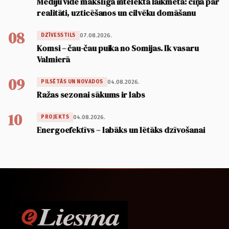
Mediju vide mākslīgā intelekta laikmetā: cīņa par
realitāti, uzticēšanos un cilvēku domāšanu
08
07.08.2026.
DZĪVESSTILS
Komsi – čau-čau puika no Somijas. Ik vasaru
Valmierā
09
04.08.2026.
PILSĒTĀS UN NOVADOS
Ražas sezonai sākums ir labs
10
04.08.2026.
PROJEKTS
Energoefektīvs – labāks un lētāks dzīvošanai