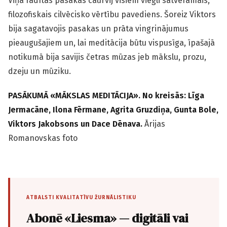
Viņa radītās pasakas caurvij visiem viegli satveramais,
filozofiskais cilvēcisko vērtību pavediens. Šoreiz Viktors
bija sagatavojis pasakas un prāta vingrinājumus
pieaugušajiem un, lai meditācija būtu vispusīga, īpašajā
notikumā bija savijis četras mūzas jeb mākslu, prozu,
dzeju un mūziku.
PASĀKUMĀ «MĀKSLAS MEDITĀCIJA». No kreisās: Līga
Jermacāne, Ilona Fērmane, Agrita Gruzdiņa, Gunta Bole,
Viktors Jakobsons un Dace Dēnava.
Ārijas
Romanovskas foto
ATBALSTI KVALITATĪVU ŽURNĀLISTIKU
Abonē «Liesma» — digitāli vai