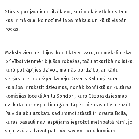
Stāsts par jauniem cilvēkiem, kuri meklē atbildes tam,
kas ir māksla, ko nozīmē laba māksla un kā tā vispār
rodas.
Māksla vienmēr bijusi konfliktā ar varu, un mākslinieka
brīvībai vienmēr bijušas robežas, taču atkarībā no laika,
kurā patrāpījies dzīvot, mainās bardzība, ar kādu
vēršas pret robežpārkāpēju. Cēzars Kalniņš, kura
kaislība ir rakstīt dziesmas, nonāk konfliktā ar kultūras
komisijas locekli Anitu Sondori, kura Cēzara dziesmas
uzskata par nepiedienīgām, tāpēc pieprasa tās cenzēt.
Pa vidu abu uzskatu sadursmei stāstā ir ierauta Bella,
kuras pasauli nav iespējams iegrožot melnbaltā rāmī, jo
viņa izvēlas dzīvot pati pēc saviem noteikumiem.