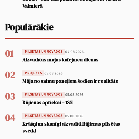
Valmierā
Populārākie
01
04.08.2026.
PILSĒTĀS UN NOVADOS
Aizvadītas mājas kafejnīcu dienas
02
05.08.2026.
PROJEKTS
Māja no salmu paneļiem šodien ir realitāte
03
05.08.2026.
PILSĒTĀS UN NOVADOS
Rūjienas aptiekai – 185
04
05.08.2026.
PILSĒTĀS UN NOVADOS
Krāšņi un skanīgi aizvadīti Rūjienas pilsētas
svētki