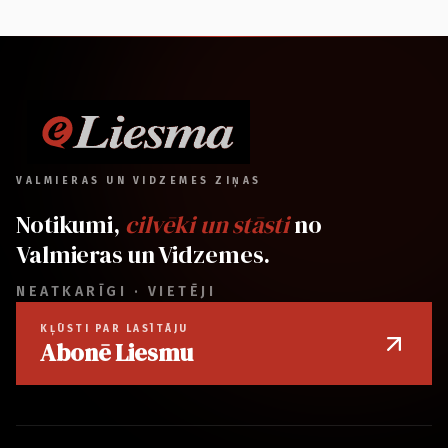
VALMIERAS UN VIDZEMES ZIŅAS
Notikumi,
cilvēki un stāsti
no
Valmieras un Vidzemes.
NEATKARĪGI · VIETĒJI
KĻŪSTI PAR LASĪTĀJU
Abonē Liesmu