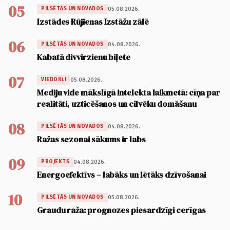
05
05.08.2026.
PILSĒTĀS UN NOVADOS
Izstādes Rūjienas Izstāžu zālē
06
04.08.2026.
PILSĒTĀS UN NOVADOS
Kabatā divvirzienu biļete
07
05.08.2026.
VIEDOKĻI
Mediju vide mākslīgā intelekta laikmetā: cīņa par
realitāti, uzticēšanos un cilvēku domāšanu
08
04.08.2026.
PILSĒTĀS UN NOVADOS
Ražas sezonai sākums ir labs
09
04.08.2026.
PROJEKTS
Energoefektīvs – labāks un lētāks dzīvošanai
10
05.08.2026.
PILSĒTĀS UN NOVADOS
Graudu raža: prognozes piesardzīgi cerīgas