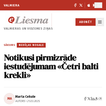
VALMIERA
ABONĒT
VALMIERAS UN
VIDZEMES ZIŅAS
SĀKUMS
/
NEDĒĻAS NOGALE
Notikusi pirmizrāde
iestudējumam «Četri balti
krekli»
Marta Cekule
MA
AUTORS • 21.03.2025.