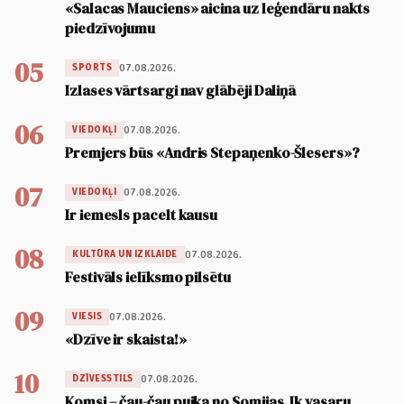
«Salacas Mauciens» aicina uz leģendāru nakts
piedzīvojumu
05
07.08.2026.
SPORTS
Izlases vārtsargi nav glābēji Daliņā
06
07.08.2026.
VIEDOKĻI
Premjers būs «Andris Stepaņenko-Šlesers»?
07
07.08.2026.
VIEDOKĻI
Ir iemesls pacelt kausu
08
07.08.2026.
KULTŪRA UN IZKLAIDE
Festivāls ielīksmo pilsētu
09
07.08.2026.
VIESIS
«Dzīve ir skaista!»
10
07.08.2026.
DZĪVESSTILS
Komsi – čau-čau puika no Somijas. Ik vasaru