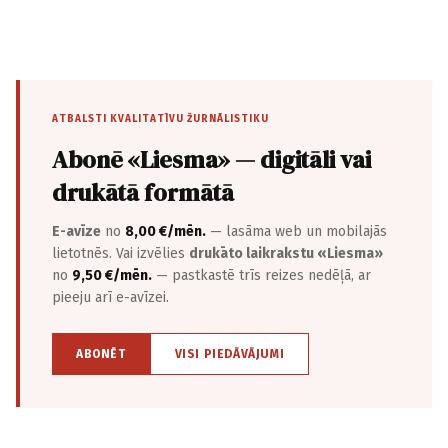
ATBALSTI KVALITATĪVU ŽURNĀLISTIKU
Abonē «Liesma» — digitāli vai
drukātā formātā
E-avīze
no
8,00 €/mēn.
— lasāma web un mobilajās
lietotnēs. Vai izvēlies
drukāto laikrakstu «Liesma»
no
9,50 €/mēn.
— pastkastē trīs reizes nedēļā, ar
pieeju arī e-avīzei.
ABONĒT
VISI PIEDĀVĀJUMI