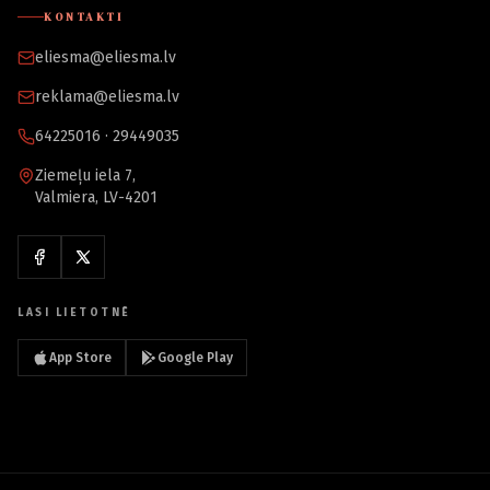
KONTAKTI
eliesma@eliesma.lv
reklama@eliesma.lv
64225016 · 29449035
Ziemeļu iela 7,
Valmiera, LV-4201
LASI LIETOTNĒ
App Store
Google Play