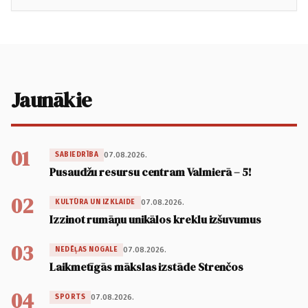
Jaunākie
01
07.08.2026.
SABIEDRĪBA
Pusaudžu resursu centram Valmierā – 5!
02
07.08.2026.
KULTŪRA UN IZKLAIDE
Izzinot rumāņu unikālos kreklu izšuvumus
03
07.08.2026.
NEDĒĻAS NOGALE
Laikmetīgās mākslas izstāde Strenčos
04
07.08.2026.
SPORTS