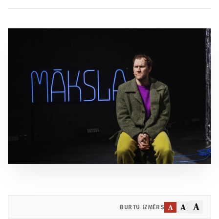
A
A
A
BURTU IZMĒRS