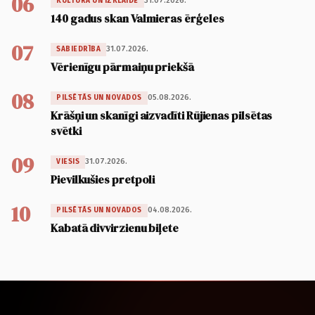
06
31.07.2026.
KULTŪRA UN IZKLAIDE
140 gadus skan Valmieras ērģeles
07
31.07.2026.
SABIEDRĪBA
Vērienīgu pārmaiņu priekšā
08
05.08.2026.
PILSĒTĀS UN NOVADOS
Krāšņi un skanīgi aizvadīti Rūjienas pilsētas
svētki
09
31.07.2026.
VIESIS
Pievilkušies pretpoli
10
04.08.2026.
PILSĒTĀS UN NOVADOS
Kabatā divvirzienu biļete