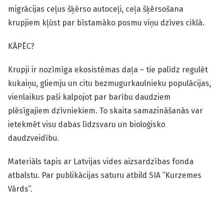
migrācijas ceļus šķērso autoceļi, ceļa šķērsošana
krupjiem kļūst par bīstamāko posmu viņu dzīves ciklā.
KĀPĒC?
Krupji ir nozīmīga ekosistēmas daļa – tie palīdz regulēt
kukaiņu, gliemju un citu bezmugurkaulnieku populācijas,
vienlaikus paši kalpojot par barību daudziem
plēsīgajiem dzīvniekiem. To skaita samazināšanās var
ietekmēt visu dabas līdzsvaru un bioloģisko
daudzveidību.
Materiāls tapis ar Latvijas vides aizsardzības fonda
atbalstu. Par publikācijas saturu atbild SIA “Kurzemes
Vārds”.