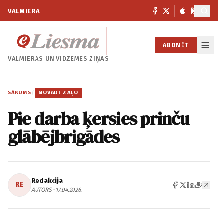
VALMIERA
ABONĒT
VALMIERAS UN
VIDZEMES ZIŅAS
SĀKUMS
/
NOVADI ZAĻO
Pie darba ķersies prinču
glābējbrigādes
Redakcija
RE
AUTORS • 17.04.2026.