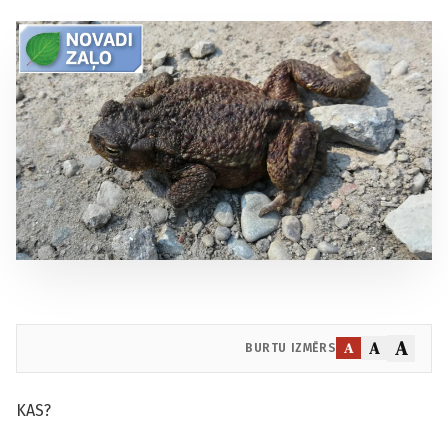
A
A
A
BURTU IZMĒRS
KAS?