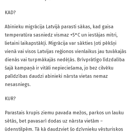
KAD?
Abinieku migrācija Latvijā parasti sākas, kad gaisa
temperatūra sasniedz vismaz +5°C un iestājas mitri,
lietaini laikapstākļi. Migrācija var sākties ļoti pēkšņi
vienā vai visos Latvijas reģionos vienlaikus jau tuvākajās
dienās vai turpmākajās nedēļās. Brīvprātīgo līdzdalība
šajā kampaņā ir vitāli nepieciešama, jo bez cilvēku
palīdzības daudzi abinieki nārsta vietas nemaz
nesasniegs.
KUR?
Parastais krupis ziemu pavada mežos, parkos un lauku
sētās, bet pavasarī dodas uz nārsta vietām –
ūdenstilpēm. Tā kā daudzviet šo dzīvnieku vēsturiskos