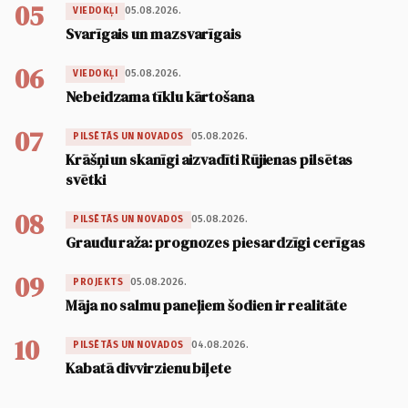
05
05.08.2026.
VIEDOKĻI
Svarīgais un mazsvarīgais
06
05.08.2026.
VIEDOKĻI
Nebeidzama tīklu kārtošana
07
05.08.2026.
PILSĒTĀS UN NOVADOS
Krāšņi un skanīgi aizvadīti Rūjienas pilsētas
svētki
08
05.08.2026.
PILSĒTĀS UN NOVADOS
Graudu raža: prognozes piesardzīgi cerīgas
09
05.08.2026.
PROJEKTS
Māja no salmu paneļiem šodien ir realitāte
10
04.08.2026.
PILSĒTĀS UN NOVADOS
Kabatā divvirzienu biļete