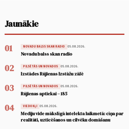
Jaunākie
01
05.08.2026.
NOVADU BALSS SKAN RADIO
Novadu balss skan radio
02
05.08.2026.
PILSĒTĀS UN NOVADOS
Izstādes Rūjienas Izstāžu zālē
03
05.08.2026.
PILSĒTĀS UN NOVADOS
Rūjienas aptiekai – 185
04
05.08.2026.
VIEDOKĻI
Mediju vide mākslīgā intelekta laikmetā: cīņa par
realitāti, uzticēšanos un cilvēku domāšanu