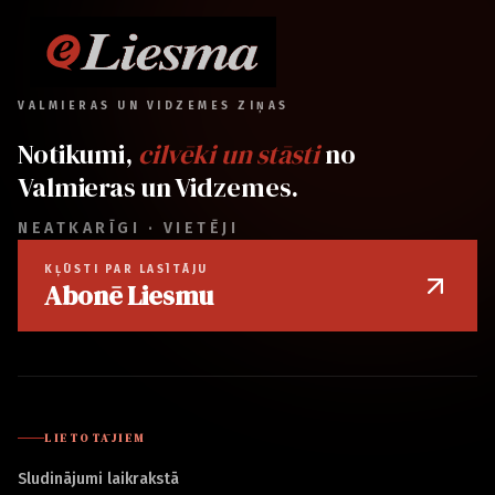
VALMIERAS UN VIDZEMES ZIŅAS
Notikumi,
cilvēki un stāsti
no
Valmieras un Vidzemes.
NEATKARĪGI · VIETĒJI
KĻŪSTI PAR LASĪTĀJU
Abonē Liesmu
LIETOTĀJIEM
Sludinājumi laikrakstā