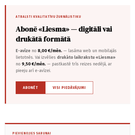
ATBALSTI KVALITATĪVU ŽURNĀLISTIKU
Abonē «Liesma» — digitāli vai
drukātā formātā
E-avīze
no
8,00 €/mēn.
— lasāma web un mobilajās
lietotnēs. Vai izvēlies
drukāto laikrakstu «Liesma»
no
9,50 €/mēn.
— pastkastē trīs reizes nedēļā, ar
pieeju arī e-avīzei.
ABONĒT
VISI PIEDĀVĀJUMI
PIEVIENOJIES SARUNAI