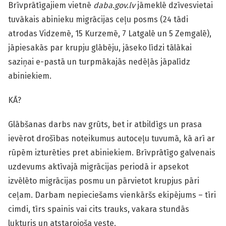
Brīvprātīgajiem vietnē
daba.gov.lv
jāmeklē dzīvesvietai
tuvākais abinieku migrācijas ceļu posms (24 tādi
atrodas Vidzemē, 15 Kurzemē, 7 Latgalē un 5 Zemgalē),
jāpiesakās par krupju glābēju, jāseko līdzi tālākai
saziņai e-pastā un turpmākajās nedēļās jāpalīdz
abiniekiem.
KĀ?
Glābšanas darbs nav grūts, bet ir atbildīgs un prasa
ievērot drošības noteikumus autoceļu tuvumā, kā arī ar
rūpēm izturēties pret abiniekiem. Brīvprātīgo galvenais
uzdevums aktīvajā migrācijas periodā ir apsekot
izvēlēto migrācijas posmu un pārvietot krupjus pāri
ceļam. Darbam nepieciešams vienkāršs ekipējums – tīri
cimdi, tīrs spainis vai cits trauks, vakara stundās
lukturis un atstarojoša veste.