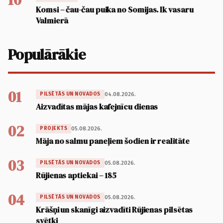
Komsi – čau-čau puika no Somijas. Ik vasaru
Valmierā
Populārākie
01
04.08.2026.
PILSĒTĀS UN NOVADOS
Aizvadītas mājas kafejnīcu dienas
02
05.08.2026.
PROJEKTS
Māja no salmu paneļiem šodien ir realitāte
03
05.08.2026.
PILSĒTĀS UN NOVADOS
Rūjienas aptiekai – 185
04
05.08.2026.
PILSĒTĀS UN NOVADOS
Krāšņi un skanīgi aizvadīti Rūjienas pilsētas
svētki