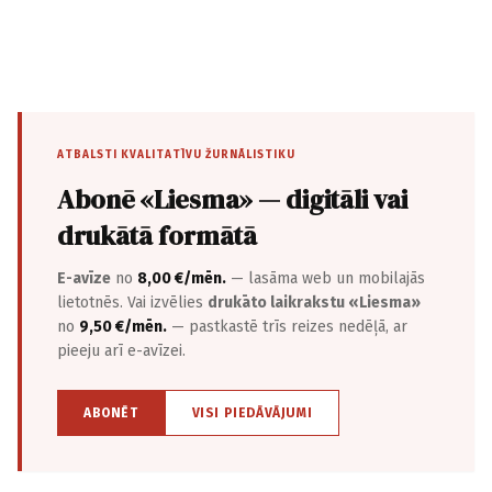
ATBALSTI KVALITATĪVU ŽURNĀLISTIKU
Abonē «Liesma» — digitāli vai
drukātā formātā
E-avīze
no
8,00 €/mēn.
— lasāma web un mobilajās
lietotnēs. Vai izvēlies
drukāto laikrakstu «Liesma»
no
9,50 €/mēn.
— pastkastē trīs reizes nedēļā, ar
pieeju arī e-avīzei.
ABONĒT
VISI PIEDĀVĀJUMI