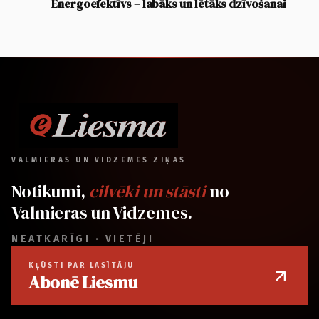
Energoefektīvs – labāks un lētāks dzīvošanai
VALMIERAS UN VIDZEMES ZIŅAS
Notikumi,
cilvēki un stāsti
no
Valmieras un Vidzemes.
NEATKARĪGI · VIETĒJI
KĻŪSTI PAR LASĪTĀJU
Abonē Liesmu