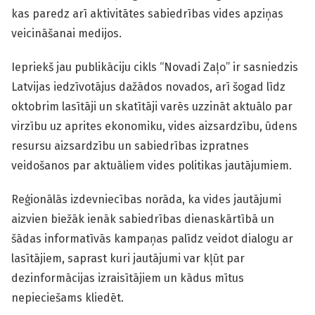
kas paredz arī aktivitātes sabiedrības vides apziņas
veicināšanai medijos.
Iepriekš jau publikāciju cikls “Novadi Zaļo” ir sasniedzis
Latvijas iedzīvotājus dažādos novados, arī šogad līdz
oktobrim lasītāji un skatītāji varēs uzzināt aktuālo par
virzību uz aprites ekonomiku, vides aizsardzību, ūdens
resursu aizsardzību un sabiedrības izpratnes
veidošanos par aktuāliem vides politikas jautājumiem.
Reģionālās izdevniecības norāda, ka vides jautājumi
aizvien biežāk ienāk sabiedrības dienaskārtībā un
šādas informatīvās kampaņas palīdz veidot dialogu ar
lasītājiem, saprast kuri jautājumi var kļūt par
dezinformācijas izraisītājiem un kādus mītus
nepieciešams kliedēt.