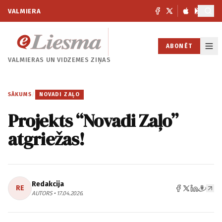
VALMIERA
ABONĒT
VALMIERAS UN
VIDZEMES ZIŅAS
SĀKUMS
/
NOVADI ZAĻO
Projekts “Novadi Zaļo”
atgriežas!
Redakcija
RE
AUTORS • 17.04.2026.