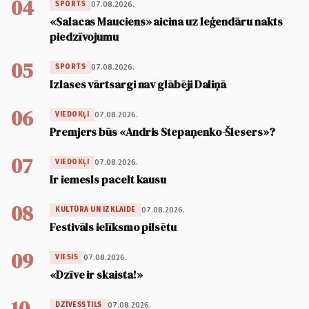
04
07.08.2026.
SPORTS
«Salacas Mauciens» aicina uz leģendāru nakts
piedzīvojumu
05
07.08.2026.
SPORTS
Izlases vārtsargi nav glābēji Daliņā
06
07.08.2026.
VIEDOKĻI
Premjers būs «Andris Stepaņenko-Šlesers»?
07
07.08.2026.
VIEDOKĻI
Ir iemesls pacelt kausu
08
07.08.2026.
KULTŪRA UN IZKLAIDE
Festivāls ielīksmo pilsētu
09
07.08.2026.
VIESIS
«Dzīve ir skaista!»
10
07.08.2026.
DZĪVESSTILS