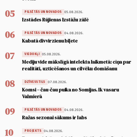
05
05.08.2026.
PILSĒTĀS UN NOVADOS
Izstādes Rūjienas Izstāžu zālē
06
04.08.2026.
PILSĒTĀS UN NOVADOS
Kabatā divvirzienu biļete
07
05.08.2026.
VIEDOKĻI
Mediju vide mākslīgā intelekta laikmetā: cīņa par
realitāti, uzticēšanos un cilvēku domāšanu
08
07.08.2026.
DZĪVESSTILS
Komsi – čau-čau puika no Somijas. Ik vasaru
Valmierā
09
04.08.2026.
PILSĒTĀS UN NOVADOS
Ražas sezonai sākums ir labs
10
04.08.2026.
PROJEKTS