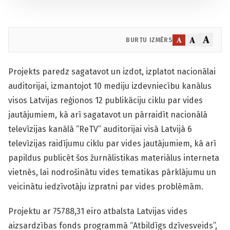
A
A
A
BURTU IZMĒRS
Projekts paredz sagatavot un izdot, izplatot nacionālai
auditorijai, izmantojot 10 mediju izdevniecību kanālus
visos Latvijas reģionos 12 publikāciju ciklu par vides
jautājumiem, kā arī sagatavot un pārraidīt nacionālā
televīzijas kanālā “ReTV” auditorijai visā Latvijā 6
televīzijas raidījumu ciklu par vides jautājumiem, kā arī
papildus publicēt šos žurnālistikas materiālus interneta
vietnēs, lai nodrošinātu vides tematikas pārklājumu un
veicinātu iedzīvotāju izpratni par vides problēmām.
Projektu ar 75788,31 eiro atbalsta Latvijas vides
aizsardzības fonds programmā “Atbildīgs dzīvesveids”,