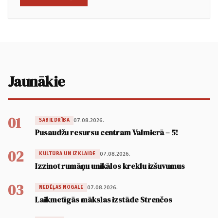
Jaunākie
01
07.08.2026.
SABIEDRĪBA
Pusaudžu resursu centram Valmierā – 5!
02
07.08.2026.
KULTŪRA UN IZKLAIDE
Izzinot rumāņu unikālos kreklu izšuvumus
03
07.08.2026.
NEDĒĻAS NOGALE
Laikmetīgās mākslas izstāde Strenčos