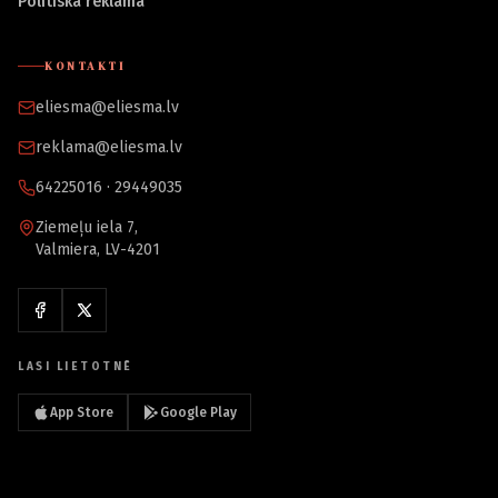
Politiskā reklāma
KONTAKTI
eliesma@eliesma.lv
reklama@eliesma.lv
64225016 · 29449035
Ziemeļu iela 7,
Valmiera, LV-4201
LASI LIETOTNĒ
App Store
Google Play