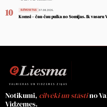
10
07.08.2026.
DZĪVESSTILS
Komsi – čau-čau puika no Somijas. Ik vasaru 
VALMIERAS UN VIDZEMES ZIŅAS
Notikumi,
cilvēki un stāsti
no Va
Vidzemes.