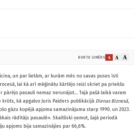
A
A
A
BURTU IZMĒRS
eicina, un par lietām, ar kurām mēs no savas puses īsti
cesā, lai kā arī mēģinātu kārtējo reizi skriet pa priekšu
r pārējo pasauli nemaz nerunājot… Tajā pašā laikā varam
e krūts, kā apgalvo Juris Paiders publikācijā
Dienas Biznesā,
sošo gāzu kopējā apjoma samazinājuma starp 1990. un 2023.
bākais rādītājs pasaulē». Skaitliski ņemot, šajā periodā
siju apjoms bija samazinājies par 66,6%.