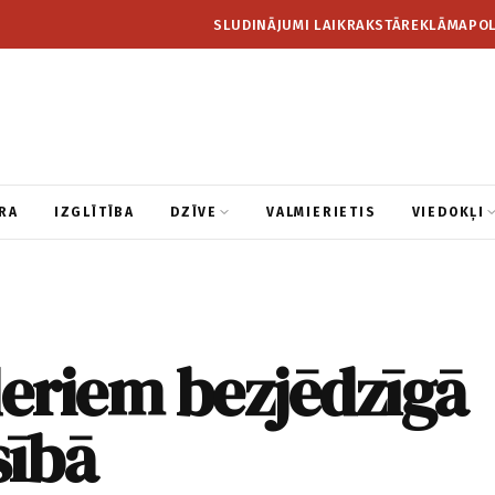
SLUDINĀJUMI LAIKRAKSTĀ
REKLĀMA
POL
RA
IZGLĪTĪBA
DZĪVE
VALMIERIETIS
VIEDOKĻI
deriem bezjēdzīgā
sībā