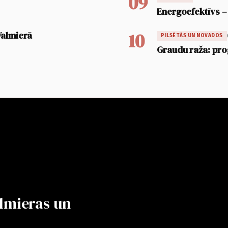
09
Energoefektīvs –
10
Valmierā
PILSĒTĀS UN NOVADOS
Graudu raža: pro
lmieras un