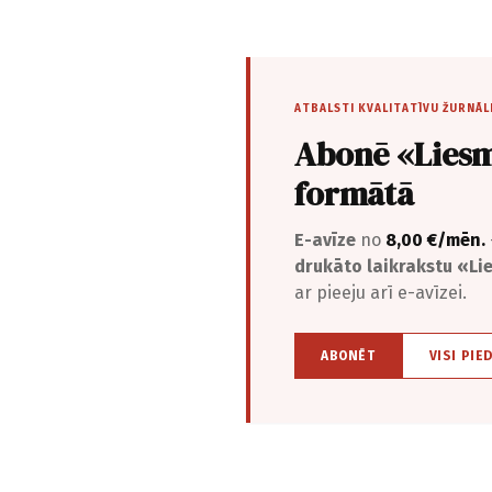
ATBALSTI KVALITATĪVU ŽURNĀL
Abonē «Liesm
formātā
E-avīze
no
8,00 €/mēn.
drukāto laikrakstu «L
ar pieeju arī e-avīzei.
ABONĒT
VISI PIE