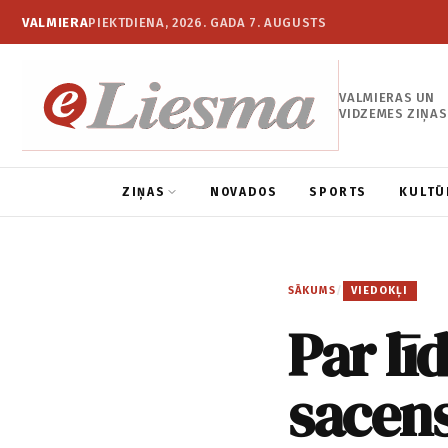
VALMIERA
PIEKTDIENA, 2026. GADA 7. AUGUSTS
VALMIERAS UN
VIDZEMES ZIŅAS
ZIŅAS
NOVADOS
SPORTS
KULTŪ
SĀKUMS
/
VIEDOKĻI
Par lī
sacen