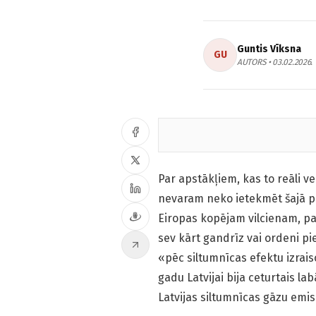
Guntis Vīksna
GU
AUTORS • 03.02.2026.
Par apstākļiem, kas to reāli v
nevaram neko ietekmēt šajā pro
Eiropas kopējam vilcienam, pa
sev kārt gandrīz vai ordeni pi
«pēc siltumnīcas efektu izrai
gadu Latvijai bija ceturtais la
Latvijas siltumnīcas gāzu emi