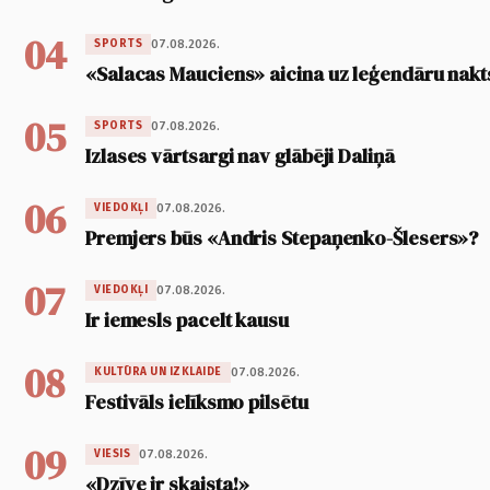
04
07.08.2026.
SPORTS
«Salacas Mauciens» aicina uz leģendāru nakt
05
07.08.2026.
SPORTS
Izlases vārtsargi nav glābēji Daliņā
06
07.08.2026.
VIEDOKĻI
Premjers būs «Andris Stepaņenko-Šlesers»?
07
07.08.2026.
VIEDOKĻI
Ir iemesls pacelt kausu
08
07.08.2026.
KULTŪRA UN IZKLAIDE
Festivāls ielīksmo pilsētu
09
07.08.2026.
VIESIS
«Dzīve ir skaista!»