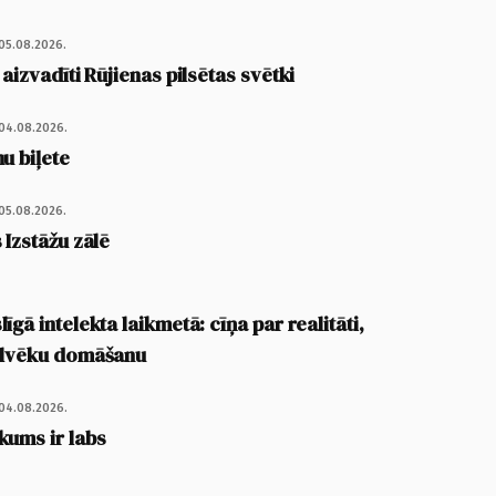
05.08.2026.
 aizvadīti Rūjienas pilsētas svētki
04.08.2026.
u biļete
05.08.2026.
 Izstāžu zālē
īgā intelekta laikmetā: cīņa par realitāti,
cilvēku domāšanu
04.08.2026.
kums ir labs