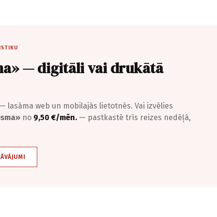
ISTIKU
a» — digitāli vai drukātā
— lasāma web un mobilajās lietotnēs. Vai izvēlies
iesma»
no
9,50 €/mēn.
— pastkastē trīs reizes nedēļā,
DĀVĀJUMI