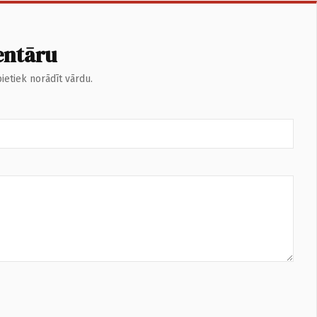
entāru
ietiek norādīt vārdu.