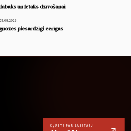
 labāks un lētāks dzīvošanai
05.08.2026.
gnozes piesardzīgi cerīgas
KĻŪSTI PAR LASĪTĀJU