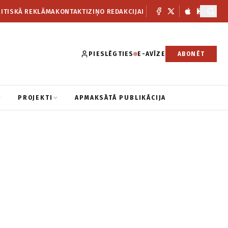
ITISKĀ REKLĀMA
KONTAKTI
ZIŅO REDAKCIJAI
PIESLĒGTIES
E-AVĪZE
ABONĒT
PROJEKTI
APMAKSĀTĀ PUBLIKĀCIJA