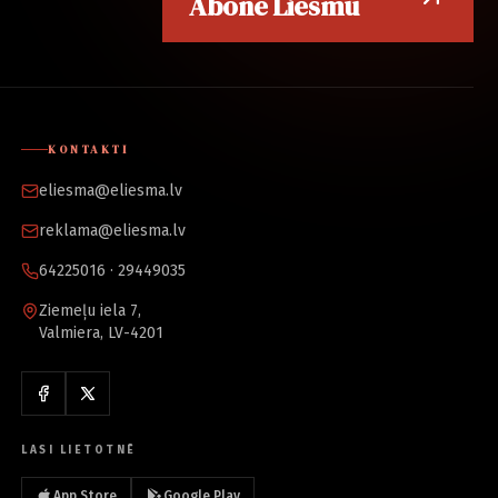
Abonē Liesmu
KONTAKTI
eliesma@eliesma.lv
reklama@eliesma.lv
64225016 · 29449035
Ziemeļu iela 7,
Valmiera, LV-4201
LASI LIETOTNĒ
App Store
Google Play