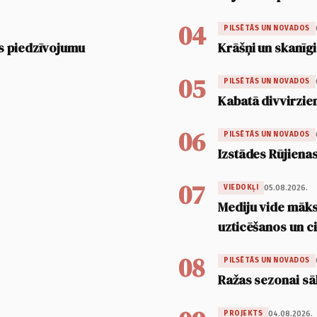
04
PILSĒTĀS UN NOVADOS
s piedzīvojumu
Krāšņi un skanīgi
05
PILSĒTĀS UN NOVADOS
Kabatā divvirzien
06
PILSĒTĀS UN NOVADOS
Izstādes Rūjienas
07
05.08.2026.
VIEDOKĻI
Mediju vide māksl
uzticēšanos un 
08
PILSĒTĀS UN NOVADOS
Ražas sezonai sā
04.08.2026.
PROJEKTS