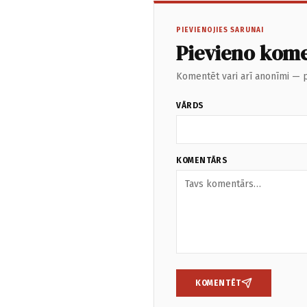
PIEVIENOJIES SARUNAI
Pievieno kom
Komentēt vari arī anonīmi — p
VĀRDS
KOMENTĀRS
KOMENTĒT