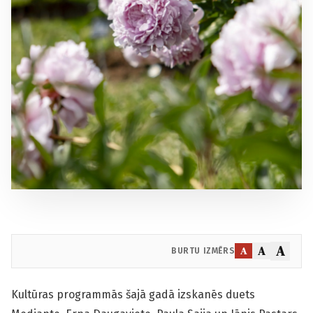
A
A
A
BURTU IZMĒRS
Kultūras programmās šajā gadā izskanēs duets