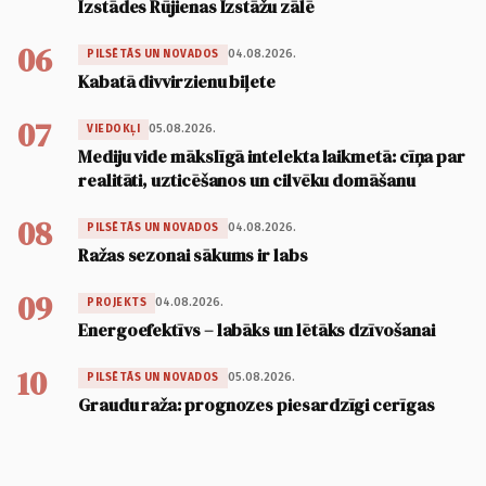
Izstādes Rūjienas Izstāžu zālē
06
04.08.2026.
PILSĒTĀS UN NOVADOS
Kabatā divvirzienu biļete
07
05.08.2026.
VIEDOKĻI
Mediju vide mākslīgā intelekta laikmetā: cīņa par
realitāti, uzticēšanos un cilvēku domāšanu
08
04.08.2026.
PILSĒTĀS UN NOVADOS
Ražas sezonai sākums ir labs
09
04.08.2026.
PROJEKTS
Energoefektīvs – labāks un lētāks dzīvošanai
10
05.08.2026.
PILSĒTĀS UN NOVADOS
Graudu raža: prognozes piesardzīgi cerīgas