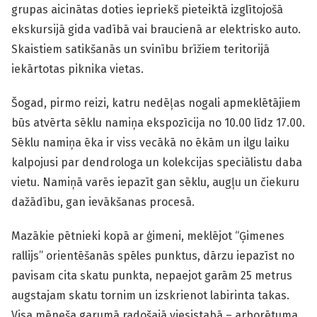
grupas aicinātas doties iepriekš pieteiktā izglītojošā
ekskursijā gida vadībā vai braucienā ar elektrisko auto.
Skaistiem satikšanās un svinību brīžiem teritorijā
iekārtotas piknika vietas.
Šogad, pirmo reizi, katru nedēļas nogali apmeklētājiem
būs atvērta sēklu namiņa ekspozīcija no 10.00 līdz 17.00.
Sēklu namiņa ēka ir viss vecākā no ēkām un ilgu laiku
kalpojusi par dendrologa un kolekcijas speciālistu daba
vietu. Namiņā varēs iepazīt gan sēklu, augļu un čiekuru
dažādību, gan ievākšanas procesā.
Mazākie pētnieki kopā ar ģimeni, meklējot “Ģimenes
rallijs” orientēšanās spēles punktus, dārzu iepazīst no
pavisam cita skatu punkta, nepaejot garām 25 metrus
augstajam skatu tornim un izskrienot labirinta takas.
Visa mēneša garumā radošajā viesistabā – arborētuma