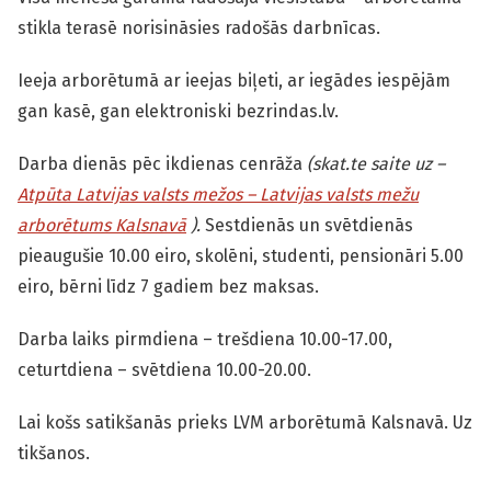
stikla terasē norisināsies radošās darbnīcas.
Ieeja arborētumā ar ieejas biļeti, ar iegādes iespējām
gan kasē, gan elektroniski bezrindas.lv.
Darba dienās pēc ikdienas cenrāža
(skat.te saite uz –
Atpūta Latvijas valsts mežos – Latvijas valsts mežu
arborētums Kalsnavā
).
Sestdienās un svētdienās
pieaugušie 10.00 eiro, skolēni, studenti, pensionāri 5.00
eiro, bērni līdz 7 gadiem bez maksas.
Darba laiks pirmdiena – trešdiena 10.00-17.00,
ceturtdiena – svētdiena 10.00-20.00.
Lai košs satikšanās prieks LVM arborētumā Kalsnavā. Uz
tikšanos.