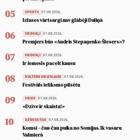
05
07.08.2026.
SPORTS
Izlases vārtsargi nav glābēji Daliņā
06
07.08.2026.
VIEDOKĻI
Premjers būs «Andris Stepaņenko-Šlesers»?
07
07.08.2026.
VIEDOKĻI
Ir iemesls pacelt kausu
08
07.08.2026.
KULTŪRA UN IZKLAIDE
Festivāls ielīksmo pilsētu
09
07.08.2026.
VIESIS
«Dzīve ir skaista!»
10
07.08.2026.
DZĪVESSTILS
Komsi – čau-čau puika no Somijas. Ik vasaru
Valmierā