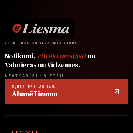
VALMIERAS UN VIDZEMES ZIŅAS
Notikumi,
cilvēki un stāsti
no
Valmieras un Vidzemes.
NEATKARĪGI · VIETĒJI
KĻŪSTI PAR LASĪTĀJU
Abonē Liesmu
LIETOTĀJIEM