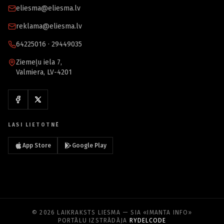
eliesma@eliesma.lv
reklama@eliesma.lv
64225016 · 29449035
Ziemeļu iela 7,
Valmiera, LV-4201
LASI LIETOTNĒ
App Store
Google Play
© 2026 LAIKRAKSTS LIESMA — SIA «IMANTA INFO»
PORTĀLU IZSTRĀDĀJA
RYDELCODE