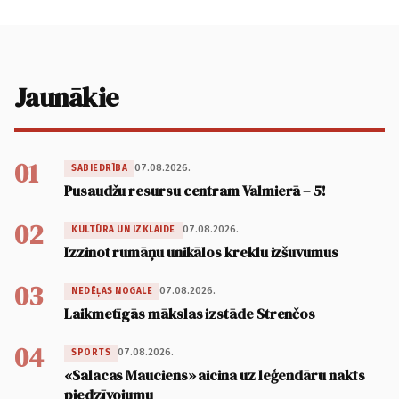
Jaunākie
01
07.08.2026.
SABIEDRĪBA
Pusaudžu resursu centram Valmierā – 5!
02
07.08.2026.
KULTŪRA UN IZKLAIDE
Izzinot rumāņu unikālos kreklu izšuvumus
03
07.08.2026.
NEDĒĻAS NOGALE
Laikmetīgās mākslas izstāde Strenčos
04
07.08.2026.
SPORTS
«Salacas Mauciens» aicina uz leģendāru nakts
piedzīvojumu