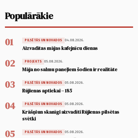
Populārākie
01
04.08.2026.
PILSĒTĀS UN NOVADOS
Aizvadītas mājas kafejnīcu dienas
02
05.08.2026.
PROJEKTS
Māja no salmu paneļiem šodien ir realitāte
03
05.08.2026.
PILSĒTĀS UN NOVADOS
Rūjienas aptiekai – 185
04
05.08.2026.
PILSĒTĀS UN NOVADOS
Krāšņi un skanīgi aizvadīti Rūjienas pilsētas
svētki
05
05.08.2026.
PILSĒTĀS UN NOVADOS