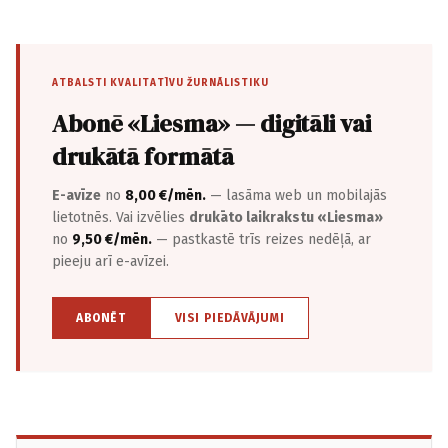
ATBALSTI KVALITATĪVU ŽURNĀLISTIKU
Abonē «Liesma» — digitāli vai
drukātā formātā
E-avīze
no
8,00 €/mēn.
— lasāma web un mobilajās
lietotnēs. Vai izvēlies
drukāto laikrakstu «Liesma»
no
9,50 €/mēn.
— pastkastē trīs reizes nedēļā, ar
pieeju arī e-avīzei.
ABONĒT
VISI PIEDĀVĀJUMI