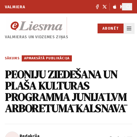
VALMIERA
ABONĒT
VALMIERAS UN
VIDZEMES ZIŅAS
SĀKUMS
/
APMAKSĀTĀ PUBLIKĀCIJA
PEONIJU ZIEDĒŠANA UN
PLAŠA KULTŪRAS
PROGRAMMA JŪNIJĀ LVM
ARBORĒTUMĀ KALSNAVĀ
Redakcija