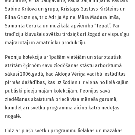
Mediante, Erna Daugaviete, Paula Saija un Jānis Pastars,
Sabine Krilova un grupa, Kristaps Gustavs Kiršteins un
Elīna Gruzniņa, trio Adrija Apine, Māra Madara Imša,
Samanta Ceruka un muzikālā apvienība “Tepat”. Par
tradīciju kļuvušais svētku tirdziņš arī šogad ar vispusīgu
mājražotāj un amatnieku produkciju.
Peoniju kolekcija ar īpašām vietējām un starptautiski
atzītām šķirnēm savu ziedēšanas stāstu arborētumā
sākusi 2006.gadā, kad Aldoņa Vēriņa vadībā iestādītas
pirmās dažādības, kas uz šodienu ir viena no lielākajām
publiski pieejamajām kolekcijām. Peonijas savā
ziedēšanas skaistumā priecē visa mēneša garumā,
kamdēļ arī svētku programma aicina katrā nedēļas
nogalē.
Līdz ar plašo svētku programmu lielākas un mazākas