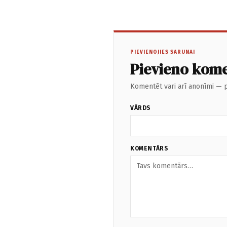
PIEVIENOJIES SARUNAI
Pievieno kom
Komentēt vari arī anonīmi — p
VĀRDS
KOMENTĀRS