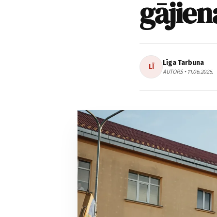
gājie
Līga Tarbuna
LĪ
AUTORS • 11.06.2025.