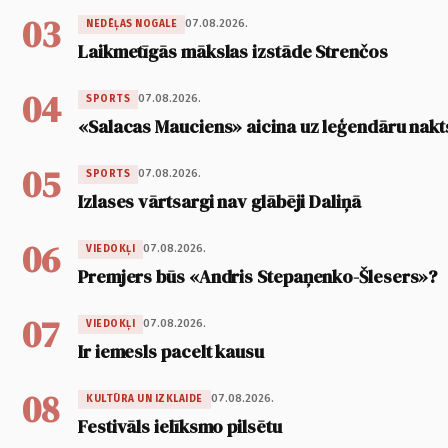
03
07.08.2026.
NEDĒĻAS NOGALE
Laikmetīgās mākslas izstāde Strenčos
04
07.08.2026.
SPORTS
«Salacas Mauciens» aicina uz leģendāru nakt
05
07.08.2026.
SPORTS
Izlases vārtsargi nav glābēji Daliņā
06
07.08.2026.
VIEDOKĻI
Premjers būs «Andris Stepaņenko-Šlesers»?
07
07.08.2026.
VIEDOKĻI
Ir iemesls pacelt kausu
08
07.08.2026.
KULTŪRA UN IZKLAIDE
Festivāls ielīksmo pilsētu