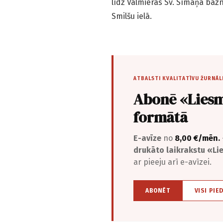
līdz Valmieras Sv. Sīmaņa bazn
Smilšu ielā.
ATBALSTI KVALITATĪVU ŽURNĀL
Abonē «Liesm
formātā
E-avīze
no
8,00 €/mēn.
drukāto laikrakstu «L
ar pieeju arī e-avīzei.
ABONĒT
VISI PIE