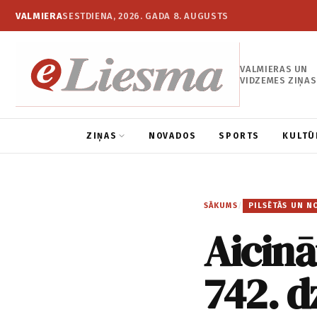
VALMIERA
SESTDIENA, 2026. GADA 8. AUGUSTS
VALMIERAS UN
VIDZEMES ZIŅAS
ZIŅAS
NOVADOS
SPORTS
KULTŪ
SĀKUMS
/
PILSĒTĀS UN N
Aicinā
742. d