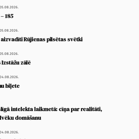
05.08.2026.
 – 185
05.08.2026.
 aizvadīti Rūjienas pilsētas svētki
05.08.2026.
 Izstāžu zālē
04.08.2026.
u biļete
īgā intelekta laikmetā: cīņa par realitāti,
cilvēku domāšanu
04.08.2026.