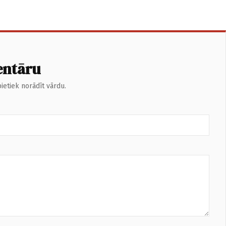
entāru
ietiek norādīt vārdu.