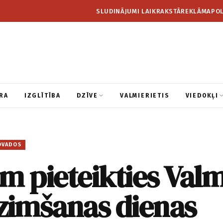
SLUDINĀJUMI LAIKRAKSTĀ
REKLĀMA
POL
RA
IZGLĪTĪBA
DZĪVE
VALMIERIETIS
VIEDOKĻI
OVADOS
m pieteikties Val
zimšanas dienas