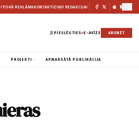
ITISKĀ REKLĀMA
KONTAKTI
ZIŅO REDAKCIJAI
PIESLĒGTIES
E-AVĪZE
ABONĒT
PROJEKTI
APMAKSĀTĀ PUBLIKĀCIJA
mieras