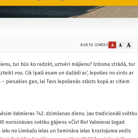
A
A
A
BURTU IZMĒRS
ienu, tur būs ko redzēt, uztvēri mājienu? Izdoma strādā, tur
zteikt vou. Cik īpaši esam un dažādi ar’, lepoties no sirds ar
m – piesakies gan, lai Tavs lepošanās stāsts kopā ar citiem
inēsim Valmieras 742. dzimšanas dienu. Jau tradicionāli svētku
9.00 norisināsies svētku gājiens «Čiv! Riv! Valmierai šogad
as ielu no Limbažu ielas un Semināra ielas krustojuma vedīs