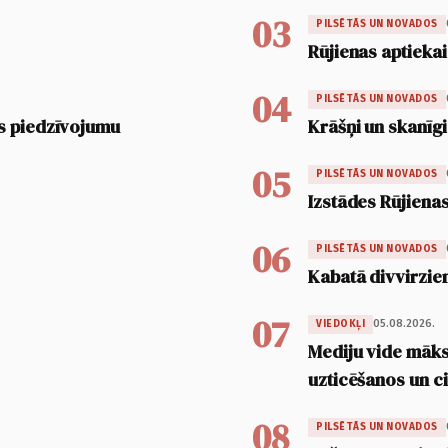
03
PILSĒTĀS UN NOVADOS
Rūjienas aptiekai
04
PILSĒTĀS UN NOVADOS
s piedzīvojumu
Krāšņi un skanīgi
05
PILSĒTĀS UN NOVADOS
Izstādes Rūjienas
06
PILSĒTĀS UN NOVADOS
Kabatā divvirzien
07
05.08.2026.
VIEDOKĻI
Mediju vide māksl
uzticēšanos un 
08
PILSĒTĀS UN NOVADOS