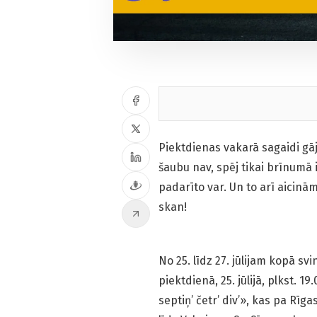
Piektdienas vakarā sagaidi gāj
šaubu nav, spēj tikai brīnumā i
padarīto var. Un to arī aicinā
skan!
No 25. līdz 27. jūlijam kopā sv
piektdienā, 25. jūlijā, plkst. 1
septiņ’ četr’ div’», kas pa Rīg