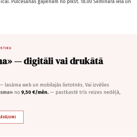
īcai. Pulcēšanās gājienam no plkst. 18.00 Semināra ielā un
ISTIKU
a» — digitāli vai drukātā
— lasāma web un mobilajās lietotnēs. Vai izvēlies
iesma»
no
9,50 €/mēn.
— pastkastē trīs reizes nedēļā,
DĀVĀJUMI