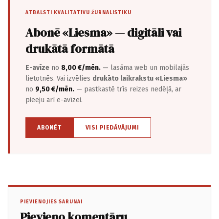
ATBALSTI KVALITATĪVU ŽURNĀLISTIKU
Abonē «Liesma» — digitāli vai
drukātā formātā
E-avīze
no
8,00 €/mēn.
— lasāma web un mobilajās
lietotnēs. Vai izvēlies
drukāto laikrakstu «Liesma»
no
9,50 €/mēn.
— pastkastē trīs reizes nedēļā, ar
pieeju arī e-avīzei.
ABONĒT
VISI PIEDĀVĀJUMI
PIEVIENOJIES SARUNAI
Pievieno komentāru