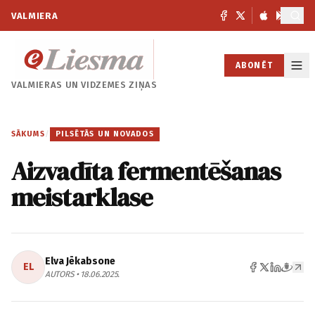
VALMIERA
ABONĒT
VALMIERAS UN
VIDZEMES ZIŅAS
SĀKUMS
/
PILSĒTĀS UN NOVADOS
Aizvadīta fermentēšanas
meistarklase
Elva Jēkabsone
EL
AUTORS • 18.06.2025.