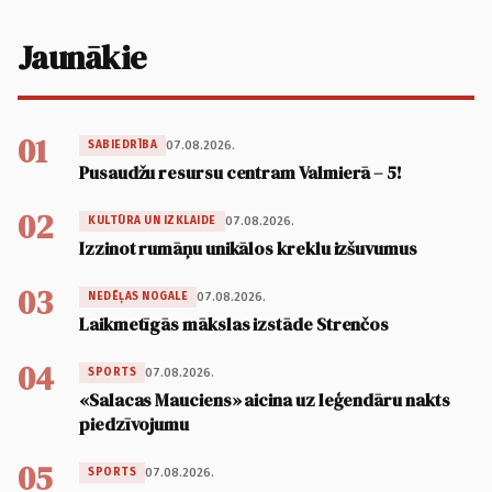
Jaunākie
01
07.08.2026.
SABIEDRĪBA
Pusaudžu resursu centram Valmierā – 5!
02
07.08.2026.
KULTŪRA UN IZKLAIDE
Izzinot rumāņu unikālos kreklu izšuvumus
03
07.08.2026.
NEDĒĻAS NOGALE
Laikmetīgās mākslas izstāde Strenčos
04
07.08.2026.
SPORTS
«Salacas Mauciens» aicina uz leģendāru nakts
piedzīvojumu
05
07.08.2026.
SPORTS