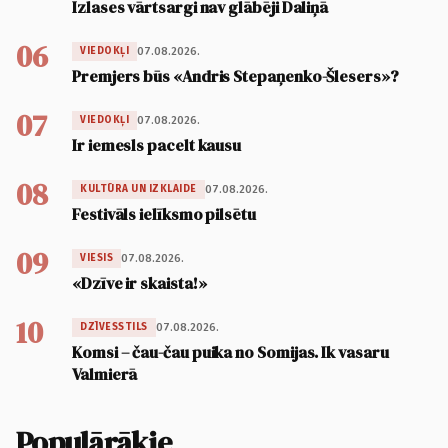
Izlases vārtsargi nav glābēji Daliņā
06
07.08.2026.
VIEDOKĻI
Premjers būs «Andris Stepaņenko-Šlesers»?
07
07.08.2026.
VIEDOKĻI
Ir iemesls pacelt kausu
08
07.08.2026.
KULTŪRA UN IZKLAIDE
Festivāls ielīksmo pilsētu
09
07.08.2026.
VIESIS
«Dzīve ir skaista!»
10
07.08.2026.
DZĪVESSTILS
Komsi – čau-čau puika no Somijas. Ik vasaru
Valmierā
Populārākie