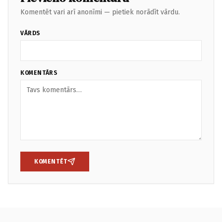
Komentēt vari arī anonīmi — pietiek norādīt vārdu.
VĀRDS
KOMENTĀRS
KOMENTĒT