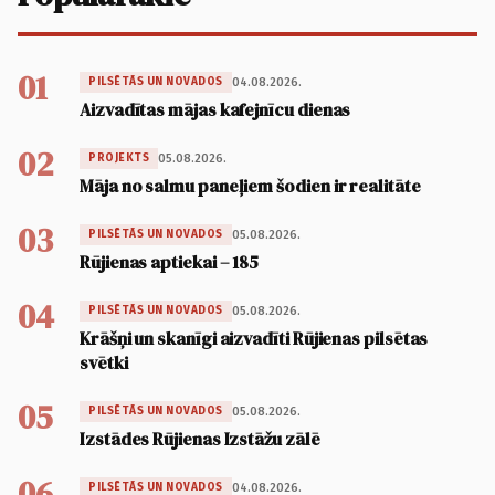
01
04.08.2026.
PILSĒTĀS UN NOVADOS
Aizvadītas mājas kafejnīcu dienas
02
05.08.2026.
PROJEKTS
Māja no salmu paneļiem šodien ir realitāte
03
05.08.2026.
PILSĒTĀS UN NOVADOS
Rūjienas aptiekai – 185
04
05.08.2026.
PILSĒTĀS UN NOVADOS
Krāšņi un skanīgi aizvadīti Rūjienas pilsētas
svētki
05
05.08.2026.
PILSĒTĀS UN NOVADOS
Izstādes Rūjienas Izstāžu zālē
06
04.08.2026.
PILSĒTĀS UN NOVADOS