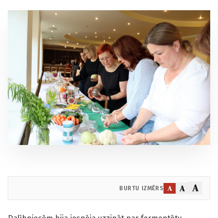
A
A
A
BURTU IZMĒRS