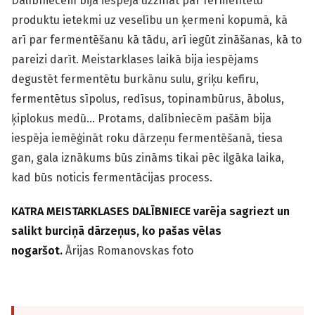
Dalībniecēm bija iespēja uzzināt par fermentētu
produktu ietekmi uz veselību un ķermeni kopumā, kā
arī par fermentēšanu kā tādu, arī iegūt zināšanas, kā to
pareizi darīt. Meistarklases laikā bija iespējams
degustēt fermentētu burkānu sulu, griķu kefīru,
fermentētus sīpolus, redīsus, topinambūrus, ābolus,
ķiplokus medū… Protams, dalībniecēm pašām bija
iespēja iemēģināt roku dārzeņu fermentēšanā, tiesa
gan, gala iznākums būs zināms tikai pēc ilgāka laika,
kad būs noticis fermentācijas process.
KATRA MEISTARKLASES DALĪBNIECE varēja sagriezt un
salikt burciņā dārzeņus, ko pašas vēlas
nogaršot.
Ārijas Romanovskas foto