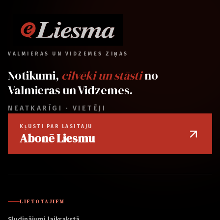
VALMIERAS UN VIDZEMES ZIŅAS
Notikumi,
cilvēki un stāsti
no
Valmieras un Vidzemes.
NEATKARĪGI · VIETĒJI
KĻŪSTI PAR LASĪTĀJU
Abonē Liesmu
LIETOTĀJIEM
Sludinājumi laikrakstā