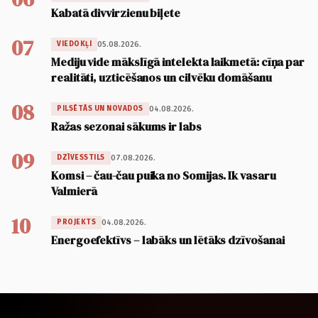
Kabatā divvirzienu biļete
07
05.08.2026.
VIEDOKĻI
Mediju vide mākslīgā intelekta laikmetā: cīņa par
realitāti, uzticēšanos un cilvēku domāšanu
08
04.08.2026.
PILSĒTĀS UN NOVADOS
Ražas sezonai sākums ir labs
09
07.08.2026.
DZĪVESSTILS
Komsi – čau-čau puika no Somijas. Ik vasaru
Valmierā
10
04.08.2026.
PROJEKTS
Energoefektīvs – labāks un lētāks dzīvošanai