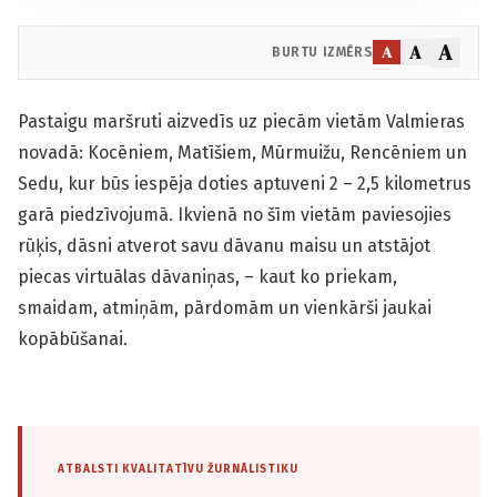
A
A
A
BURTU IZMĒRS
Pastaigu maršruti aizvedīs uz piecām vietām Valmieras
novadā: Kocēniem, Matīšiem, Mūrmuižu, Rencēniem un
Sedu, kur būs iespēja doties aptuveni 2 – 2,5 kilometrus
garā piedzīvojumā. Ikvienā no šīm vietām paviesojies
rūķis, dāsni atverot savu dāvanu maisu un atstājot
piecas virtuālas dāvaniņas, – kaut ko priekam,
smaidam, atmiņām, pārdomām un vienkārši jaukai
kopābūšanai.
ATBALSTI KVALITATĪVU ŽURNĀLISTIKU