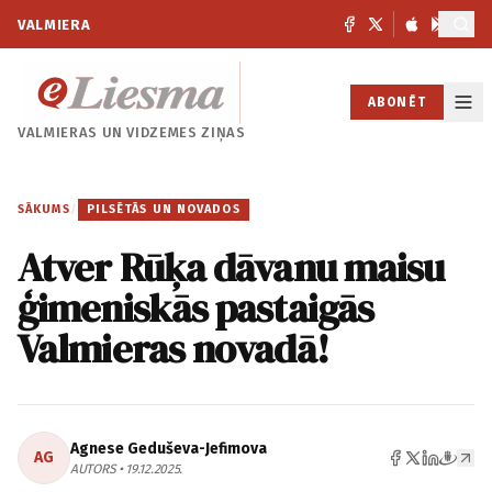
VALMIERA
ABONĒT
VALMIERAS UN
VIDZEMES ZIŅAS
SĀKUMS
/
PILSĒTĀS UN NOVADOS
Atver Rūķa dāvanu maisu
ģimeniskās pastaigās
Valmieras novadā!
Agnese Geduševa-Jefimova
AG
AUTORS • 19.12.2025.