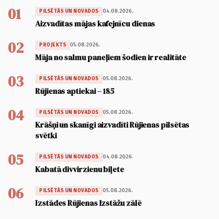
01
04.08.2026.
PILSĒTĀS UN NOVADOS
Aizvadītas mājas kafejnīcu dienas
02
05.08.2026.
PROJEKTS
Māja no salmu paneļiem šodien ir realitāte
03
05.08.2026.
PILSĒTĀS UN NOVADOS
Rūjienas aptiekai – 185
04
05.08.2026.
PILSĒTĀS UN NOVADOS
Krāšņi un skanīgi aizvadīti Rūjienas pilsētas
svētki
05
04.08.2026.
PILSĒTĀS UN NOVADOS
Kabatā divvirzienu biļete
06
05.08.2026.
PILSĒTĀS UN NOVADOS
Izstādes Rūjienas Izstāžu zālē