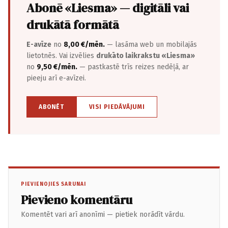
Abonē «Liesma» — digitāli vai
drukātā formātā
E-avīze
no
8,00 €/mēn.
— lasāma web un mobilajās
lietotnēs. Vai izvēlies
drukāto laikrakstu «Liesma»
no
9,50 €/mēn.
— pastkastē trīs reizes nedēļā, ar
pieeju arī e-avīzei.
ABONĒT
VISI PIEDĀVĀJUMI
PIEVIENOJIES SARUNAI
Pievieno komentāru
Komentēt vari arī anonīmi — pietiek norādīt vārdu.