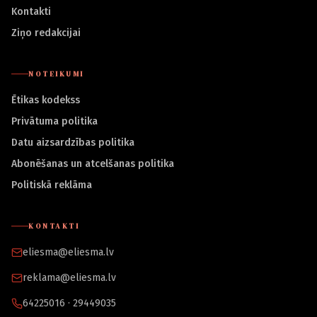
Kontakti
Ziņo redakcijai
NOTEIKUMI
Ētikas kodekss
Privātuma politika
Datu aizsardzības politika
Abonēšanas un atcelšanas politika
Politiskā reklāma
KONTAKTI
eliesma@eliesma.lv
reklama@eliesma.lv
64225016 · 29449035