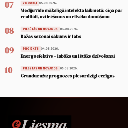
07
05.08.2026.
VIEDOKĻI
Mediju vide mākslīgā intelekta laikmetā: cīņa par
realitāti, uzticēšanos un cilvēku domāšanu
08
04.08.2026.
PILSĒTĀS UN NOVADOS
Ražas sezonai sākums ir labs
09
04.08.2026.
PROJEKTS
Energoefektīvs – labāks un lētāks dzīvošanai
10
05.08.2026.
PILSĒTĀS UN NOVADOS
Graudu raža: prognozes piesardzīgi cerīgas