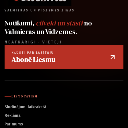
VALMIERAS UN VIDZEMES ZIŅAS
Notikumi,
cilvēki un stāsti
no
Valmieras un Vidzemes.
NEATKARĪGI · VIETĒJI
KĻŪSTI PAR LASĪTĀJU
Abonē Liesmu
LIETOTĀJIEM
Sludinājumi laikrakstā
Reklāma
Par mums