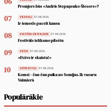
06
Premjers būs «Andris Stepaņenko-Šlesers»?
07
07.08.2026.
VIEDOKĻI
Ir iemesls pacelt kausu
08
07.08.2026.
KULTŪRA UN IZKLAIDE
Festivāls ielīksmo pilsētu
09
07.08.2026.
VIESIS
«Dzīve ir skaista!»
10
07.08.2026.
DZĪVESSTILS
Komsi – čau-čau puika no Somijas. Ik vasaru
Valmierā
Populārākie