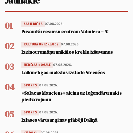
Jaunākie
01
07.08.2026.
SABIEDRĪBA
Pusaudžu resursu centram Valmierā – 5!
02
07.08.2026.
KULTŪRA UN IZKLAIDE
Izzinot rumāņu unikālos kreklu izšuvumus
03
07.08.2026.
NEDĒĻAS NOGALE
Laikmetīgās mākslas izstāde Strenčos
04
07.08.2026.
SPORTS
«Salacas Mauciens» aicina uz leģendāru nakts
piedzīvojumu
05
07.08.2026.
SPORTS
Izlases vārtsargi nav glābēji Daliņā
07.08.2026.
VIEDOKĻI