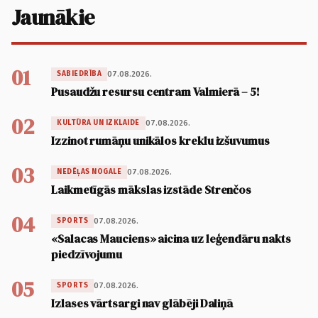
Jaunākie
01
07.08.2026.
SABIEDRĪBA
Pusaudžu resursu centram Valmierā – 5!
02
07.08.2026.
KULTŪRA UN IZKLAIDE
Izzinot rumāņu unikālos kreklu izšuvumus
03
07.08.2026.
NEDĒĻAS NOGALE
Laikmetīgās mākslas izstāde Strenčos
04
07.08.2026.
SPORTS
«Salacas Mauciens» aicina uz leģendāru nakts
piedzīvojumu
05
07.08.2026.
SPORTS
Izlases vārtsargi nav glābēji Daliņā