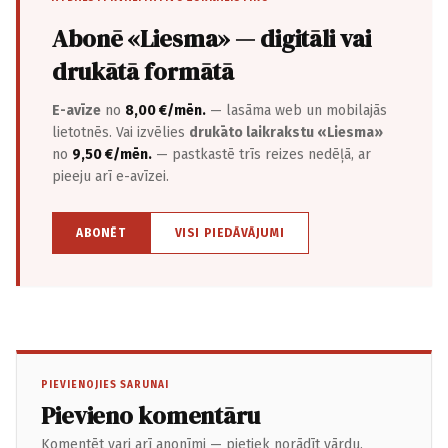
Abonē «Liesma» — digitāli vai
drukātā formātā
E-avīze
no
8,00 €/mēn.
— lasāma web un mobilajās
lietotnēs. Vai izvēlies
drukāto laikrakstu «Liesma»
no
9,50 €/mēn.
— pastkastē trīs reizes nedēļā, ar
pieeju arī e-avīzei.
ABONĒT
VISI PIEDĀVĀJUMI
PIEVIENOJIES SARUNAI
Pievieno komentāru
Komentēt vari arī anonīmi — pietiek norādīt vārdu.