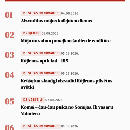
01
04.08.2026.
PILSĒTĀS UN NOVADOS
Aizvadītas mājas kafejnīcu dienas
02
05.08.2026.
PROJEKTS
Māja no salmu paneļiem šodien ir realitāte
03
05.08.2026.
PILSĒTĀS UN NOVADOS
Rūjienas aptiekai – 185
04
05.08.2026.
PILSĒTĀS UN NOVADOS
Krāšņi un skanīgi aizvadīti Rūjienas pilsētas
svētki
05
07.08.2026.
DZĪVESSTILS
Komsi – čau-čau puika no Somijas. Ik vasaru
Valmierā
06
05.08.2026.
PILSĒTĀS UN NOVADOS