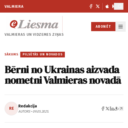
VALMIERA
ABONĒT
VALMIERAS UN
VIDZEMES ZIŅAS
SĀKUMS
/
PILSĒTĀS UN NOVADOS
Bērni no Ukrainas aizvada
nometni Valmieras novadā
Redakcija
RE
AUTORS • 09.05.2025.