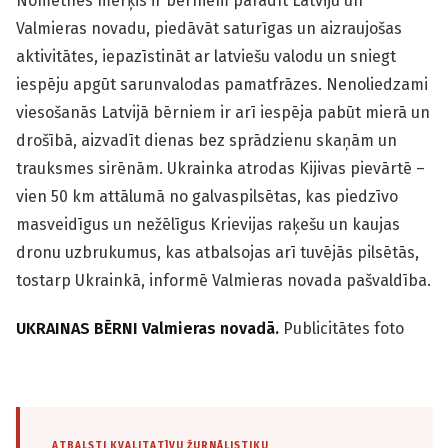
Nometnes mērķis ir bērniem parādīt Latviju un
Valmieras novadu, piedāvāt saturīgas un aizraujošas
aktivitātes, iepazīstināt ar latviešu valodu un sniegt
iespēju apgūt sarunvalodas pamatfrāzes. Nenoliedzami
viesošanās Latvijā bērniem ir arī iespēja pabūt mierā un
drošībā, aizvadīt dienas bez sprādzienu skaņām un
trauksmes sirēnām. Ukrainka atrodas Kijivas pievārtē –
vien 50 km attālumā no galvaspilsētas, kas piedzīvo
mas­veidīgus un nežēlīgus Krievijas raķešu un kaujas
dronu uzbrukumus, kas atbalsojas arī tuvējās pilsētās,
tostarp Ukrainkā, informē Valmieras novada pašvaldība.
UKRAINAS BĒRNI Valmieras novadā.
Publicitātes foto
ATBALSTI KVALITATĪVU ŽURNĀLISTIKU