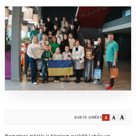
A
A
A
BURTU IZMĒRS