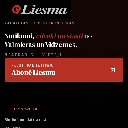
VALMIERAS UN VIDZEMES ZIŅAS
Notikumi,
cilvēki un stāsti
no
Valmieras un Vidzemes.
NEATKARĪGI · VIETĒJI
KĻŪSTI PAR LASĪTĀJU
Abonē Liesmu
LIETOTĀJIEM
Sludinājumi laikrakstā