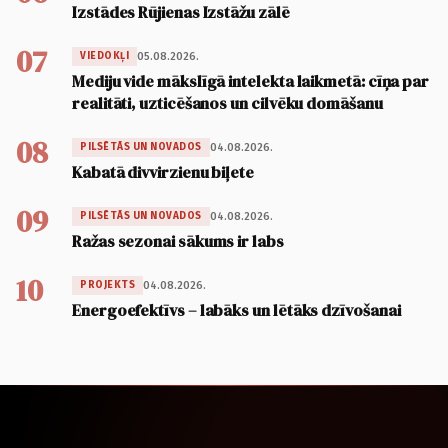
Izstādes Rūjienas Izstāžu zālē
07
05.08.2026.
VIEDOKĻI
Mediju vide mākslīgā intelekta laikmetā: cīņa par
realitāti, uzticēšanos un cilvēku domāšanu
08
04.08.2026.
PILSĒTĀS UN NOVADOS
Kabatā divvirzienu biļete
09
04.08.2026.
PILSĒTĀS UN NOVADOS
Ražas sezonai sākums ir labs
10
04.08.2026.
PROJEKTS
Energoefektīvs – labāks un lētāks dzīvošanai