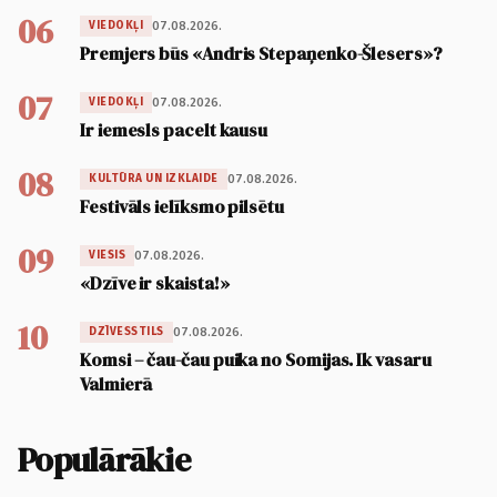
06
07.08.2026.
VIEDOKĻI
Premjers būs «Andris Stepaņenko-Šlesers»?
07
07.08.2026.
VIEDOKĻI
Ir iemesls pacelt kausu
08
07.08.2026.
KULTŪRA UN IZKLAIDE
Festivāls ielīksmo pilsētu
09
07.08.2026.
VIESIS
«Dzīve ir skaista!»
10
07.08.2026.
DZĪVESSTILS
Komsi – čau-čau puika no Somijas. Ik vasaru
Valmierā
Populārākie