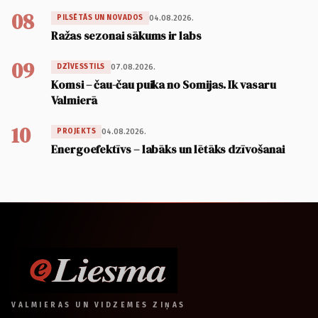
08
04.08.2026.
PILSĒTĀS UN NOVADOS
Ražas sezonai sākums ir labs
09
07.08.2026.
DZĪVESSTILS
Komsi – čau-čau puika no Somijas. Ik vasaru
Valmierā
10
04.08.2026.
PROJEKTS
Energoefektīvs – labāks un lētāks dzīvošanai
VALMIERAS UN VIDZEMES ZIŅAS