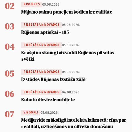
02
05.08.2026.
PROJEKTS
Māja no salmu paneļiem šodien ir realitāte
03
05.08.2026.
PILSĒTĀS UN NOVADOS
Rūjienas aptiekai – 185
04
05.08.2026.
PILSĒTĀS UN NOVADOS
Krāšņi un skanīgi aizvadīti Rūjienas pilsētas
svētki
05
05.08.2026.
PILSĒTĀS UN NOVADOS
Izstādes Rūjienas Izstāžu zālē
06
04.08.2026.
PILSĒTĀS UN NOVADOS
Kabatā divvirzienu biļete
07
05.08.2026.
VIEDOKĻI
Mediju vide mākslīgā intelekta laikmetā: cīņa par
realitāti, uzticēšanos un cilvēku domāšanu