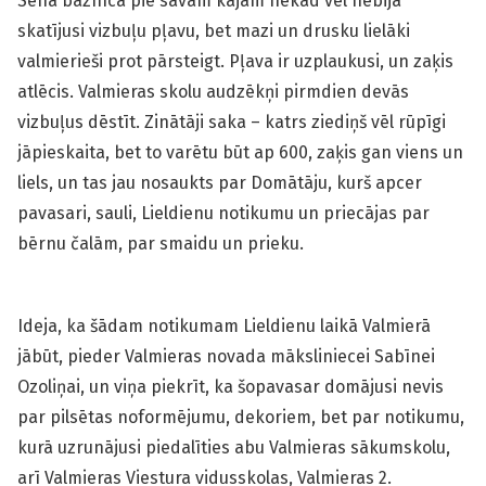
Senā baznīca pie savām kājām nekad vēl nebija
skatījusi vizbuļu pļavu, bet mazi un drusku lielāki
valmierieši prot pārsteigt. Pļava ir uzplaukusi, un zaķis
atlēcis. Valmieras skolu audzēkņi pirmdien devās
vizbuļus dēstīt. Zinātāji saka – katrs ziediņš vēl rūpīgi
jāpieskaita, bet to varētu būt ap 600, zaķis gan viens un
liels, un tas jau nosaukts par Domātāju, kurš apcer
pavasari, sauli, Lieldienu notikumu un priecājas par
bērnu čalām, par smaidu un prieku.
Ideja, ka šādam notikumam Lieldienu laikā Valmierā
jābūt, pieder Valmieras novada māksliniecei Sabīnei
Ozoliņai, un viņa piekrīt, ka šopavasar domājusi nevis
par pilsētas noformējumu, dekoriem, bet par notikumu,
kurā uzrunājusi piedalīties abu Valmieras sākumskolu,
arī Valmieras Viestura vidusskolas, Valmieras 2.