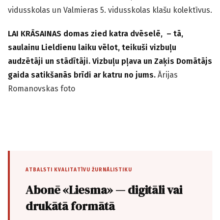
vidusskolas un Valmieras 5. vidusskolas klašu kolektīvus.
LAI KRĀSAINAS domas zied katra dvēselē, – tā,
saulainu Lieldienu laiku vēlot, teikuši vizbuļu
audzētāji un stādītāji. Vizbuļu pļava un Zaķis Domātājs
gaida satikšanās brīdi ar katru no jums.
Ārijas
Romanovskas foto
ATBALSTI KVALITATĪVU ŽURNĀLISTIKU
Abonē «Liesma» — digitāli vai
drukātā formātā