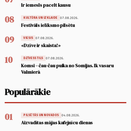
Ir iemesls pacelt kausu
08
07.08.2026.
KULTŪRA UN IZKLAIDE
Festivāls ielīksmo pilsētu
09
07.08.2026.
VIESIS
«Dzīve ir skaista!»
10
07.08.2026.
DZĪVESSTILS
Komsi – čau-čau puika no Somijas. Ik vasaru
Valmierā
Populārākie
01
04.08.2026.
PILSĒTĀS UN NOVADOS
Aizvadītas mājas kafejnīcu dienas