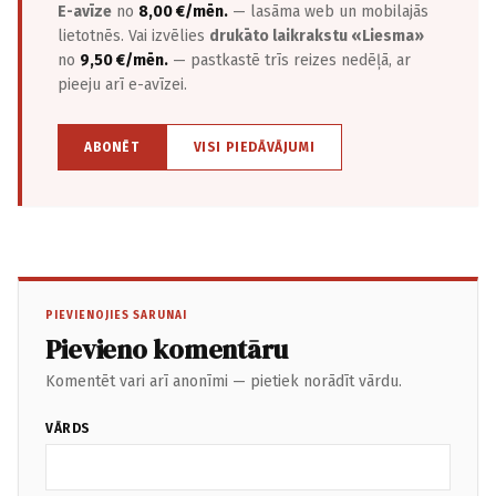
E-avīze
no
8,00 €/mēn.
— lasāma web un mobilajās
lietotnēs. Vai izvēlies
drukāto laikrakstu «Liesma»
no
9,50 €/mēn.
— pastkastē trīs reizes nedēļā, ar
pieeju arī e-avīzei.
ABONĒT
VISI PIEDĀVĀJUMI
PIEVIENOJIES SARUNAI
Pievieno komentāru
Komentēt vari arī anonīmi — pietiek norādīt vārdu.
VĀRDS