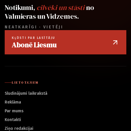
Notikumi,
cilvēki un stāsti
no
Valmieras un Vidzemes.
NEATKARĪGI · VIETĒJI
KĻŪSTI PAR LASĪTĀJU
Abonē Liesmu
LIETOTĀJIEM
Sludinājumi laikrakstā
Reklāma
Par mums
Kontakti
Ziņo redakcijai