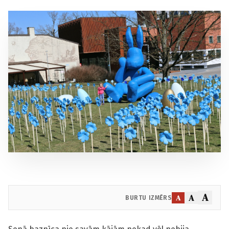
A
A
A
BURTU IZMĒRS