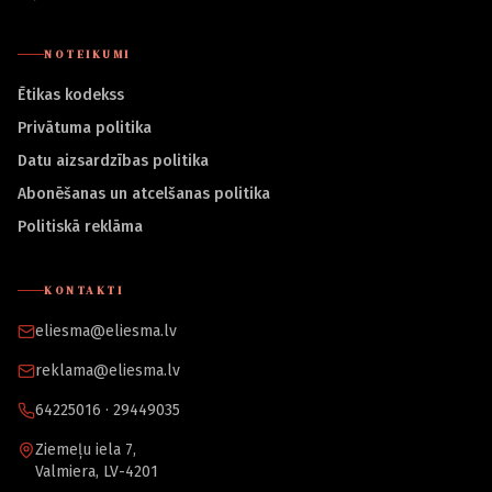
NOTEIKUMI
Ētikas kodekss
Privātuma politika
Datu aizsardzības politika
Abonēšanas un atcelšanas politika
Politiskā reklāma
KONTAKTI
eliesma@eliesma.lv
reklama@eliesma.lv
64225016 · 29449035
Ziemeļu iela 7,
Valmiera, LV-4201