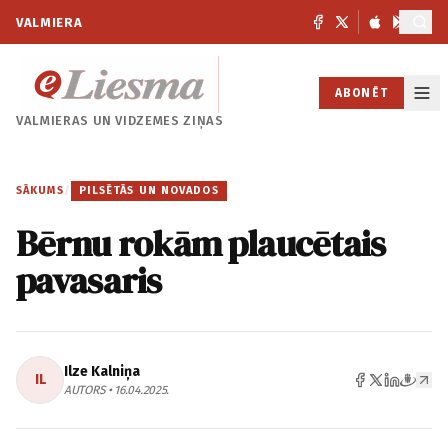
VALMIERA
ABONĒT
VALMIERAS UN
VIDZEMES ZIŅAS
SĀKUMS
/
PILSĒTĀS UN NOVADOS
Bērnu rokām plaucētais
pavasaris
Ilze Kalniņa
IL
AUTORS • 16.04.2025.