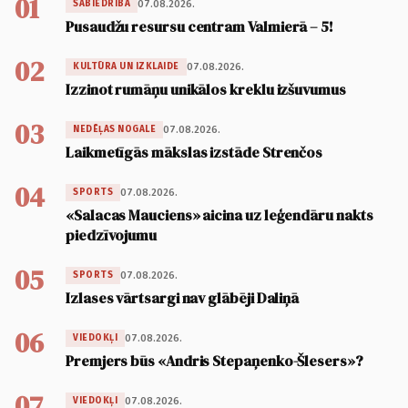
01
07.08.2026.
SABIEDRĪBA
Pusaudžu resursu centram Valmierā – 5!
02
07.08.2026.
KULTŪRA UN IZKLAIDE
Izzinot rumāņu unikālos kreklu izšuvumus
03
07.08.2026.
NEDĒĻAS NOGALE
Laikmetīgās mākslas izstāde Strenčos
04
07.08.2026.
SPORTS
«Salacas Mauciens» aicina uz leģendāru nakts
piedzīvojumu
05
07.08.2026.
SPORTS
Izlases vārtsargi nav glābēji Daliņā
06
07.08.2026.
VIEDOKĻI
Premjers būs «Andris Stepaņenko-Šlesers»?
07
07.08.2026.
VIEDOKĻI