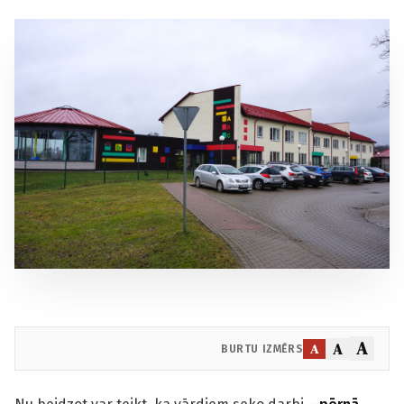
A
A
A
BURTU IZMĒRS