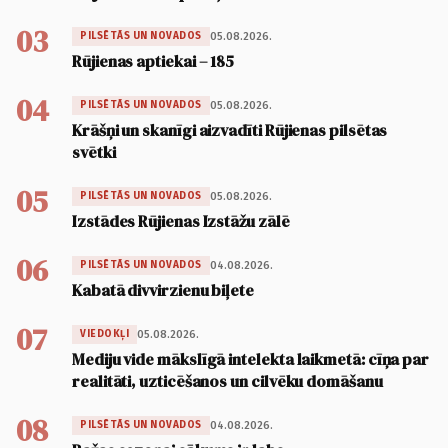
03
05.08.2026.
PILSĒTĀS UN NOVADOS
Rūjienas aptiekai – 185
04
05.08.2026.
PILSĒTĀS UN NOVADOS
Krāšņi un skanīgi aizvadīti Rūjienas pilsētas
svētki
05
05.08.2026.
PILSĒTĀS UN NOVADOS
Izstādes Rūjienas Izstāžu zālē
06
04.08.2026.
PILSĒTĀS UN NOVADOS
Kabatā divvirzienu biļete
07
05.08.2026.
VIEDOKĻI
Mediju vide mākslīgā intelekta laikmetā: cīņa par
realitāti, uzticēšanos un cilvēku domāšanu
08
04.08.2026.
PILSĒTĀS UN NOVADOS