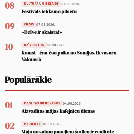
08
07.08.2026.
KULTŪRA UN IZKLAIDE
Festivāls ielīksmo pilsētu
09
07.08.2026.
VIESIS
«Dzīve ir skaista!»
10
07.08.2026.
DZĪVESSTILS
Komsi – čau-čau puika no Somijas. Ik vasaru
Valmierā
Populārākie
01
04.08.2026.
PILSĒTĀS UN NOVADOS
Aizvadītas mājas kafejnīcu dienas
02
05.08.2026.
PROJEKTS
Māja no salmu paneļiem šodien ir realitāte