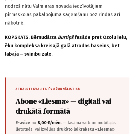
nodrošinātu Valmieras novada iedzīvotājiem
pirmsskolas pakalpojuma saņemšanu bez rindas arī
nākotnē.
KOPSKATS. Bērnudārza
Burtiņš
fasāde pret Ozolu ielu,
ēku kompleksa kreisajā galā atrodas baseins, bet
labajā – svinību zāle.
ATBALSTI KVALITATĪVU ŽURNĀLISTIKU
Abonē «Liesma» — digitāli vai
drukātā formātā
E-avīze
no
8,00 €/mēn.
— lasāma web un mobilajās
lietotnēs. Vai izvēlies
drukāto laikrakstu «Liesma»