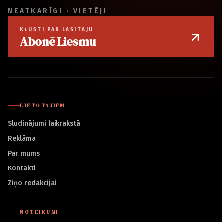
NEATKARĪGI · VIETĒJI
KĻŪSTI PAR LASĪTĀJU
Abonē Liesmu
LIETOTĀJIEM
Sludinājumi laikrakstā
Reklāma
Par mums
Kontakti
Ziņo redakcijai
NOTEIKUMI