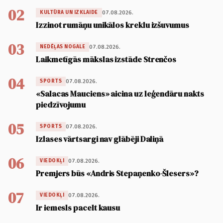
02
07.08.2026.
KULTŪRA UN IZKLAIDE
Izzinot rumāņu unikālos kreklu izšuvumus
03
07.08.2026.
NEDĒĻAS NOGALE
Laikmetīgās mākslas izstāde Strenčos
04
07.08.2026.
SPORTS
«Salacas Mauciens» aicina uz leģendāru nakts
piedzīvojumu
05
07.08.2026.
SPORTS
Izlases vārtsargi nav glābēji Daliņā
06
07.08.2026.
VIEDOKĻI
Premjers būs «Andris Stepaņenko-Šlesers»?
07
07.08.2026.
VIEDOKĻI
Ir iemesls pacelt kausu