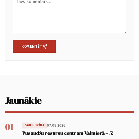
KOMENTĒT
Jaunākie
01
07.08.2026.
SABIEDRĪBA
Pusaudžu resursu centram Valmierā – 5!