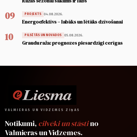
Ražas sezonai sākums ir labs
09
04.08.2026.
PROJEKTS
Energoefektīvs – labāks un lētāks dzīvošanai
10
05.08.2026.
PILSĒTĀS UN NOVADOS
Graudu raža: prognozes piesardzīgi cerīgas
VALMIERAS UN VIDZEMES ZIŅAS
Notikumi,
cilvēki un stāsti
no
Valmieras un Vidzemes.