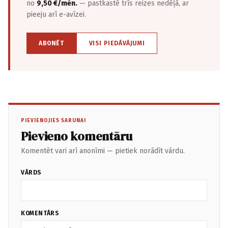
no
9,50 €/mēn.
— pastkastē trīs reizes nedēļā, ar
pieeju arī e-avīzei.
ABONĒT
VISI PIEDĀVĀJUMI
PIEVIENOJIES SARUNAI
Pievieno komentāru
Komentēt vari arī anonīmi — pietiek norādīt vārdu.
VĀRDS
KOMENTĀRS