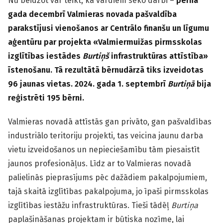
Nu beidzot var teikt, ka vārdiem seko darbi –
pērnā
gada decembrī Valmieras novada pašvaldība
parakstījusi vienošanos ar Centrālo finanšu un līgumu
aģentūru par projekta «
Valmiermuižas pirmsskolas
izglītības iestādes
Burtiņš
infrastruktūras attīstība»
īstenošanu. Tā rezultātā bērnudārzā tiks izveidotas
96 jaunas vietas. 2024. gada 1. septembrī
Burtiņā
bija
reģistrēti 195 bērni.
Valmieras novadā attīstās gan privāto, gan pašvaldības
industriālo teritoriju projekti, tas veicina jaunu darba
vietu izveidošanos un nepieciešamību tām piesaistīt
jaunos profesionāļus. Līdz ar to Valmieras novadā
palielinās pieprasījums pēc dažādiem pakalpojumiem,
tajā skaitā izglītības pakalpojuma, jo īpaši pirmsskolas
izglītības iestāžu infrastruktūras. Tieši tādēļ
Burtiņa
paplašināšanas projektam ir būtiska nozīme, lai