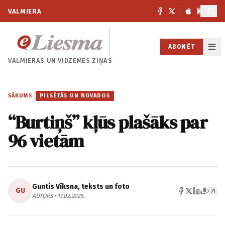
VALMIERA
ABONĒT
VALMIERAS UN
VIDZEMES ZIŅAS
SĀKUMS
/
PILSĒTĀS UN NOVADOS
“Burtiņš” kļūs plašāks par
96 vietām
Guntis Vīksna, teksts un foto
GU
AUTORS • 11.02.2025.