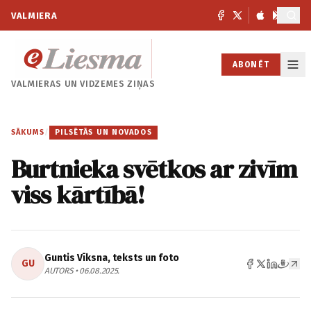
VALMIERA
ABONĒT
VALMIERAS UN
VIDZEMES ZIŅAS
SĀKUMS
/
PILSĒTĀS UN NOVADOS
Burtnieka svētkos ar zivīm
viss kārtībā!
Guntis Vīksna, teksts un foto
GU
AUTORS • 06.08.2025.