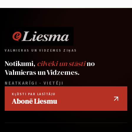
VALMIERAS UN VIDZEMES ZIŅAS
Notikumi,
cilvēki un stāsti
no
Valmieras un Vidzemes.
NEATKARĪGI · VIETĒJI
KĻŪSTI PAR LASĪTĀJU
Abonē Liesmu