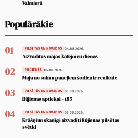
Valmierā
Populārākie
01
04.08.2026.
PILSĒTĀS UN NOVADOS
Aizvadītas mājas kafejnīcu dienas
02
05.08.2026.
PROJEKTS
Māja no salmu paneļiem šodien ir realitāte
03
05.08.2026.
PILSĒTĀS UN NOVADOS
Rūjienas aptiekai – 185
04
05.08.2026.
PILSĒTĀS UN NOVADOS
Krāšņi un skanīgi aizvadīti Rūjienas pilsētas
svētki