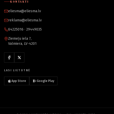
KONTAKTI
eliesma@eliesma.lv
reklama@eliesma.lv
64225016 · 29449035
Ziemeļu iela 7,
Valmiera, LV-4201
LASI LIETOTNĒ
App Store
Google Play