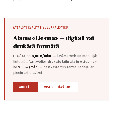
ATBALSTI KVALITATĪVU ŽURNĀLISTIKU
Abonē «Liesma» — digitāli vai
drukātā formātā
E-avīze
no
8,00 €/mēn.
— lasāma web un mobilajās
lietotnēs. Vai izvēlies
drukāto laikrakstu «Liesma»
no
9,50 €/mēn.
— pastkastē trīs reizes nedēļā, ar
pieeju arī e-avīzei.
ABONĒT
VISI PIEDĀVĀJUMI