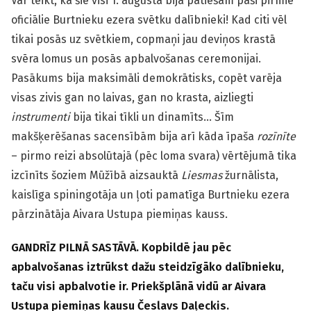
Var teikt, ka šie visi 1. augustā bija patiešām paši pirmie
oficiālie Burtnieku ezera svētku dalībnieki! Kad citi vēl
tikai posās uz svētkiem, copmaņi jau deviņos krastā
svēra lomus un posās apbalvošanas ceremonijai.
Pasākums bija maksimāli demokrātisks, copēt varēja
visas zivis gan no laivas, gan no krasta, aizliegti
instrumenti
bija tikai tīkli un dinamīts… Šīm
makšķerēšanas sacensībām bija arī kāda īpaša
rozīnīte
– pirmo reizi absolūtajā (pēc loma svara) vērtējumā tika
izcīnīts šoziem Mūžībā aizsauktā
Liesmas
žurnālista,
kaislīga spiningotāja un ļoti pamatīga Burtnieku ezera
pārzinātāja Aivara Ustupa piemiņas kauss.
GANDRĪZ PILNĀ SASTĀVĀ. Kopbildē jau pēc
apbalvošanas iztrūkst dažu steidzīgāko dalībnieku,
taču visi apbalvotie ir. Priekšplānā vidū ar Aivara
Ustupa piemiņas kausu Česlavs Daļeckis.