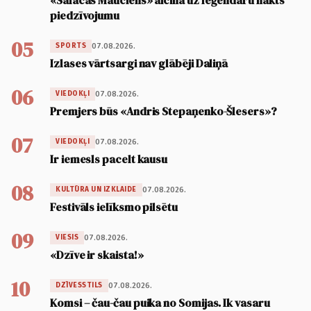
«Salacas Mauciens» aicina uz leģendāru nakts
piedzīvojumu
05
07.08.2026.
SPORTS
Izlases vārtsargi nav glābēji Daliņā
06
07.08.2026.
VIEDOKĻI
Premjers būs «Andris Stepaņenko-Šlesers»?
07
07.08.2026.
VIEDOKĻI
Ir iemesls pacelt kausu
08
07.08.2026.
KULTŪRA UN IZKLAIDE
Festivāls ielīksmo pilsētu
09
07.08.2026.
VIESIS
«Dzīve ir skaista!»
10
07.08.2026.
DZĪVESSTILS
Komsi – čau-čau puika no Somijas. Ik vasaru