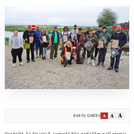
A
A
A
BURTU IZMĒRS